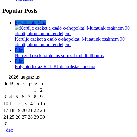
Popular Posts
Egyéb kategória
Kerülje ezeket a csaló e-shopokat! Mutatunk csaknem 90
oldalt, ahonnan ne rendeljen!
Film
Nemzetközi karanténos sorozat indult itthon is
Film
Folytatódik az RTL Klub toplistás műsora
2026. augusztus
h
K
s
c
p
s
v
1
2
3
4
5
6
7
8
9
10
11
12
13
14
15
16
17
18
19
20
21
22
23
24
25
26
27
28
29
30
31
« dec