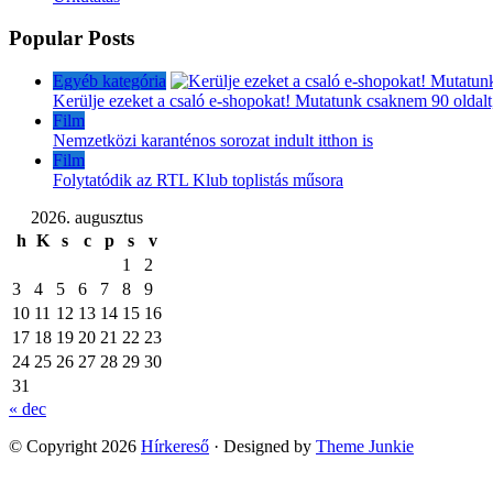
Popular Posts
Egyéb kategória
Kerülje ezeket a csaló e-shopokat! Mutatunk csaknem 90 oldalt
Film
Nemzetközi karanténos sorozat indult itthon is
Film
Folytatódik az RTL Klub toplistás műsora
2026. augusztus
h
K
s
c
p
s
v
1
2
3
4
5
6
7
8
9
10
11
12
13
14
15
16
17
18
19
20
21
22
23
24
25
26
27
28
29
30
31
« dec
© Copyright 2026
Hírkereső
· Designed by
Theme Junkie