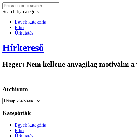
Search by category:
Egyéb kategória
Film
Űrkutatás
Hírkereső
Heger: Nem kellene anyagilag motiválni a v
Archívum
Archívum
Kategóriák
Egyéb kategória
Film
Űrkutatás