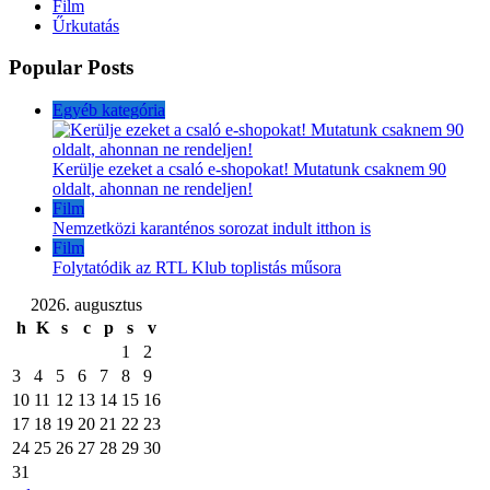
Film
Űrkutatás
Popular Posts
Egyéb kategória
Kerülje ezeket a csaló e-shopokat! Mutatunk csaknem 90
oldalt, ahonnan ne rendeljen!
Film
Nemzetközi karanténos sorozat indult itthon is
Film
Folytatódik az RTL Klub toplistás műsora
2026. augusztus
h
K
s
c
p
s
v
1
2
3
4
5
6
7
8
9
10
11
12
13
14
15
16
17
18
19
20
21
22
23
24
25
26
27
28
29
30
31