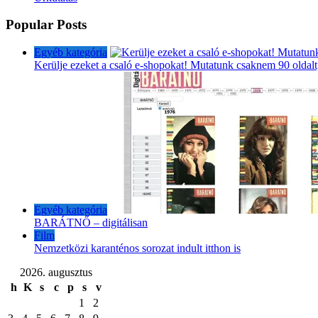
Popular Posts
Egyéb kategória
Kerülje ezeket a csaló e-shopokat! Mutatunk csaknem 90 oldalt
Egyéb kategória
BARÁTNŐ – digitálisan
Film
Nemzetközi karanténos sorozat indult itthon is
2026. augusztus
h
K
s
c
p
s
v
1
2