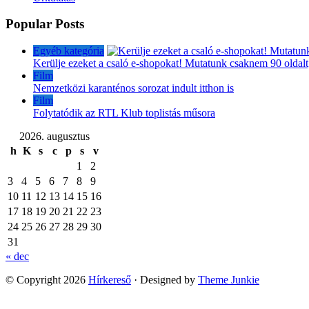
Popular Posts
Egyéb kategória
Kerülje ezeket a csaló e-shopokat! Mutatunk csaknem 90 oldalt
Film
Nemzetközi karanténos sorozat indult itthon is
Film
Folytatódik az RTL Klub toplistás műsora
2026. augusztus
h
K
s
c
p
s
v
1
2
3
4
5
6
7
8
9
10
11
12
13
14
15
16
17
18
19
20
21
22
23
24
25
26
27
28
29
30
31
« dec
© Copyright 2026
Hírkereső
· Designed by
Theme Junkie