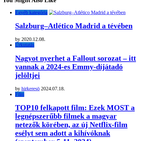
You Might Also Like
Egyéb kategória
Salzburg–Atlético Madrid a tévében
by
2020.12.08.
Űrkutatás
Nagyot nyerhet a Fallout sorozat – itt
vannak a 2024-es Emmy-díjátadó
jelöltjei
by
hirkeresö
2024.07.18.
Film
TOP10 felkapott film: Ezek MOST a
legnépszerűbb filmek a magyar
netezők körében, az új Netflix-film
esélyt sem adott a kihívóknak