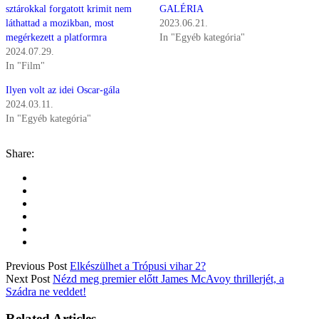
sztárokkal forgatott krimit nem
GALÉRIA
láthattad a mozikban, most
2023.06.21.
megérkezett a platformra
In "Egyéb kategória"
2024.07.29.
In "Film"
Ilyen volt az idei Oscar-gála
2024.03.11.
In "Egyéb kategória"
Share:
Previous Post
Elkészülhet a Trópusi vihar 2?
Next Post
Nézd meg premier előtt James McAvoy thrillerjét, a
Szádra ne veddet!
Related Articles