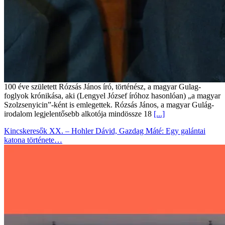
100 éve született Rózsás János író, történész, a magyar Gulag-
foglyok krónikása, aki (Lengyel József íróhoz hasonlóan) „a magyar
Szolzsenyicin”-ként is emlegettek. Rózsás János, a magyar Gulág-
irodalom legjelentősebb alkotója mindössze 18
[...]
Kincskeresők XX. – Hohler Dávid, Gazdag Máté: Egy galántai
katona története…