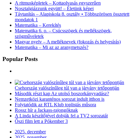
A ritmusképletek – Kottaolvasás egyszerűen
Nosztalgiázzunk együtt! – Életünk képei
Távtanítás – Alapiskola 8. osztály • Többszörösen összetett
mondatok 1
Matematika – Kerekítés
Matematika 6. o. – Csúcsszögek és mellékszögek,
szögműveletek
Magyar nyelv – A melléknevek (fokozás és helyesírás)
Matematika – Mi az az aranymetszés?
Popular Posts
Csehország valószínűleg túl van a járvány tetőpontján
Második részt kap Az utolsó boszorkányvadász?
Nemzetközi karanténos sorozat indult itthon is
Folytatódik az RTL Klub toplistás műsora
Rossz hír a Jackass-rajongóknak
A Linda készítőjével dobják fel a TV2 sorozatát
Őszi film lett a Pókember 3
2025. december
2025. november