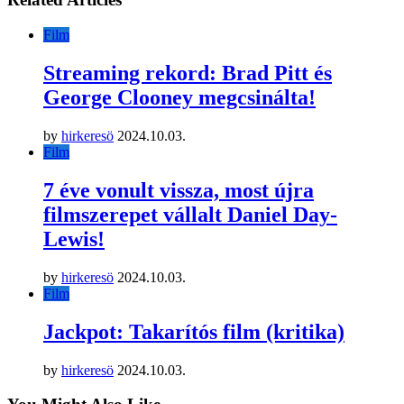
Film
Streaming rekord: Brad Pitt és
George Clooney megcsinálta!
by
hirkeresö
2024.10.03.
Film
7 éve vonult vissza, most újra
filmszerepet vállalt Daniel Day-
Lewis!
by
hirkeresö
2024.10.03.
Film
Jackpot: Takarítós film (kritika)
by
hirkeresö
2024.10.03.