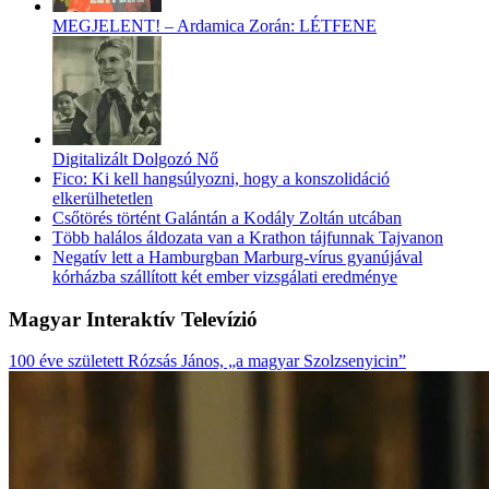
MEGJELENT! – Ardamica Zorán: LÉTFENE
Digitalizált Dolgozó Nő
Fico: Ki kell hangsúlyozni, hogy a konszolidáció
elkerülhetetlen
Csőtörés történt Galántán a Kodály Zoltán utcában
Több halálos áldozata van a Krathon tájfunnak Tajvanon
Negatív lett a Hamburgban Marburg-vírus gyanújával
kórházba szállított két ember vizsgálati eredménye
Magyar Interaktív Televízió
100 éve született Rózsás János, „a magyar Szolzsenyicin”