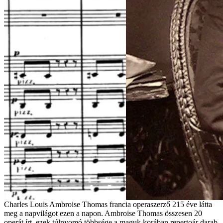
Charles Louis Ambroise Thomas francia operaszerző 215 éve látta
meg a napvilágot ezen a napon. Ambroise Thomas összesen 20
operát írt, ezek túlnyomó többsége a maguk korában repertoár darab