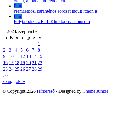
oldalt, ahonnan ne rendeljen!
Film
Nemzetközi karanténos sorozat indult itthon is
Film
Folytatódik az RTL Klub toplistás műsora
2024. szeptember
h
K
s
c
p
s
v
1
2
3
4
5
6
7
8
9
10
11
12
13
14
15
16
17
18
19
20
21
22
23
24
25
26
27
28
29
30
« aug
okt »
© Copyright 2026
Hírkereső
· Designed by
Theme Junkie