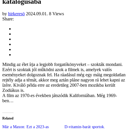
katalógusába
by
hirkeresö
2024.09.01.
8 Views
Share:
Mindig az élet írja a legjobb forgatókönyveket – szokták mondani.
Ezért is szoktak jól működni azok a filmek is, amelyek valós
eseményeket dolgoznak fel. Ha ráadásul még egy máig megoldatlan
rejtély adja a témát, akkor meg aztán pláne nagyon rá lehet kapni az
ízére. Kiváló példa erre az eredetileg 2007-ben mozikba került
Zodiákus is.
A film az 1970-es években játszódik Kaliforniában. Még 1969-
ben…
Related
Már a Maxon: Ezt a 2023-as
D-vitamin-barát sportok.