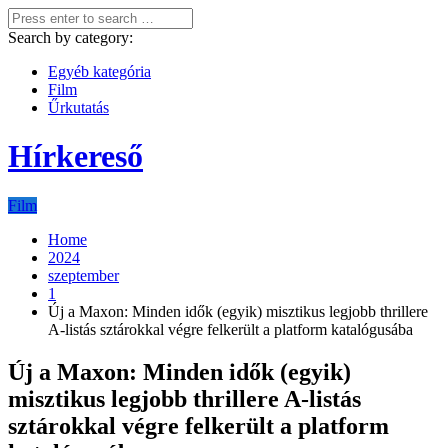
Search by category:
Egyéb kategória
Film
Űrkutatás
Hírkereső
Film
Home
2024
szeptember
1
Új a Maxon: Minden idők (egyik) misztikus legjobb thrillere
A-listás sztárokkal végre felkerült a platform katalógusába
Új a Maxon: Minden idők (egyik)
misztikus legjobb thrillere A-listás
sztárokkal végre felkerült a platform