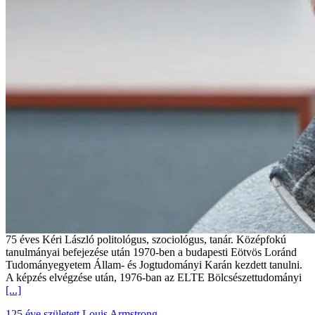
75 éves Kéri László politológus, szociológus, tanár. Középfokú
tanulmányai befejezése után 1970-ben a budapesti Eötvös Loránd
Tudományegyetem Állam- és Jogtudományi Karán kezdett tanulni.
A képzés elvégzése után, 1976-ban az ELTE Bölcsészettudományi
[...]
125 éve született Louis Armstrong