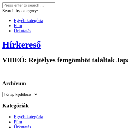
Search by category:
Egyéb kategória
Film
Űrkutatás
Hírkereső
VIDEÓ: Rejtélyes fémgömböt találtak Japá
Archívum
Archívum
Kategóriák
Egyéb kategória
Film
Űrkutatás