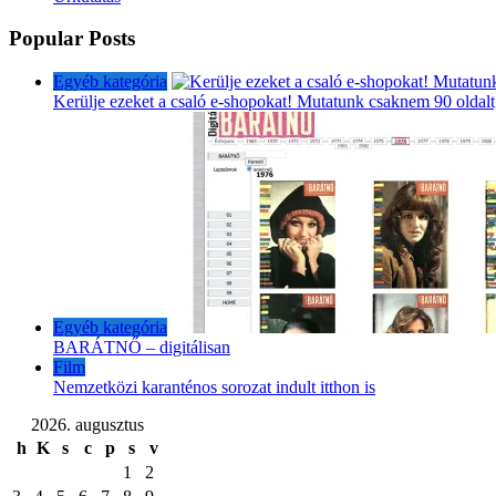
Popular Posts
Egyéb kategória
Kerülje ezeket a csaló e-shopokat! Mutatunk csaknem 90 oldalt
Egyéb kategória
BARÁTNŐ – digitálisan
Film
Nemzetközi karanténos sorozat indult itthon is
2026. augusztus
h
K
s
c
p
s
v
1
2