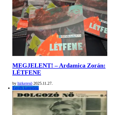
MEGJELENT! – Ardamica Zorán:
LÉTFENE
by
hirkeresö
2025.11.27.
Egyéb kategória