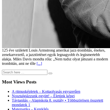
125 éve született Louis Armstrong amerikai jazz-trombitás, énekes,
zenekarvezető, a jazztörténet egyik legnagyobb és legismertebb
alakja. Miles Davis mondta róla: „Nem tudsz olyat játszani a modern
trombitán, ami ne tőle
[...]
Most Views Posts
A ritmusképletek – Kottaolvasás egyszerűen
Nosztalgiázzunk együtt! – Életünk képei
Távtanítás – Alapiskola 8. osztály • Többszörösen összetett
mondatok 1
Matematika – Kerekítés