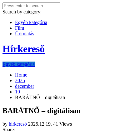
Search by category:
Egyéb kategória
Film
Űrkutatás
Hírkereső
Egyéb kategória
Home
2025
december
19
BARÁTNŐ – digitálisan
BARÁTNŐ – digitálisan
by
hirkeresö
2025.12.19.
41 Views
Share: