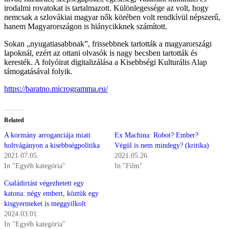
irodalmi rovatokat is tartalmazott. Különlegessége az volt, hogy
nemcsak a szlovákiai magyar nők körében volt rendkívül népszerű,
hanem Magyarországon is hiánycikknek számított.
Sokan „nyugatiasabbnak”, frissebbnek tartották a magyarországi
lapoknál, ezért az ottani olvasók is nagy becsben tartották és
keresték. A folyóirat digitalizálása a Kisebbségi Kulturális Alap
támogatásával folyik.
https://baratno.microgramma.eu/
Related
A kormány arroganciája miatt
Ex Machina: Robot? Ember?
holtvágányon a kisebbségpolitika
Végül is nem mindegy? (kritika)
2021.07.05.
2021.05.26.
In "Egyéb kategória"
In "Film"
Családirtást végezhetett egy
katona: négy embert, köztük egy
kisgyermeket is meggyilkolt
2024.03.01.
In "Egyéb kategória"