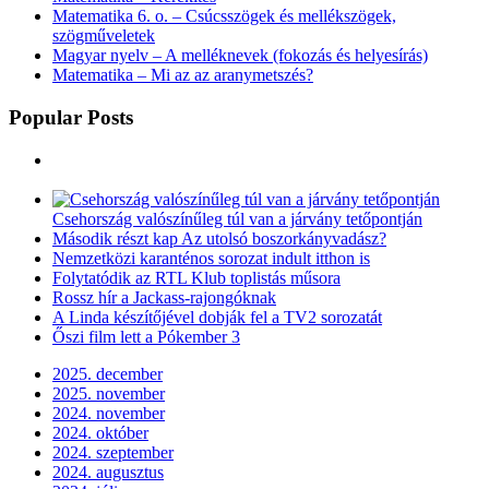
Matematika 6. o. – Csúcsszögek és mellékszögek,
szögműveletek
Magyar nyelv – A melléknevek (fokozás és helyesírás)
Matematika – Mi az az aranymetszés?
Popular Posts
Csehország valószínűleg túl van a járvány tetőpontján
Második részt kap Az utolsó boszorkányvadász?
Nemzetközi karanténos sorozat indult itthon is
Folytatódik az RTL Klub toplistás műsora
Rossz hír a Jackass-rajongóknak
A Linda készítőjével dobják fel a TV2 sorozatát
Őszi film lett a Pókember 3
2025. december
2025. november
2024. november
2024. október
2024. szeptember
2024. augusztus