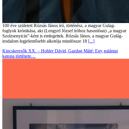
100 éve született Rózsás János író, történész, a magyar Gulag-
foglyok krónikása, aki (Lengyel József íróhoz hasonlóan) „a magyar
Szolzsenyicin”-ként is emlegettek. Rózsás János, a magyar Gulág-
irodalom legjelentősebb alkotója mindössze 18
[...]
Kincskeresők XX. – Hohler Dávid, Gazdag Máté: Egy galántai
katona története…