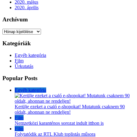
2020. május
2020. április
Archívum
Archívum
Kategóriák
Egyéb kategória
Film
Űrkutatás
Popular Posts
Egyéb kategória
Kerülje ezeket a csaló e-shopokat! Mutatunk csaknem 90
oldalt, ahonnan ne rendeljen!
Film
Nemzetközi karanténos sorozat indult itthon is
Film
Folytatódik az RTL Klub toplistás műsora