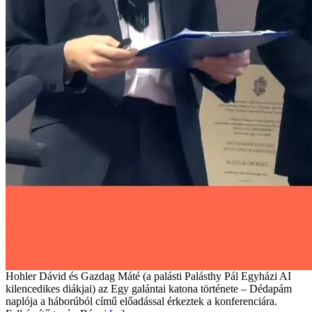
Hohler Dávid és Gazdag Máté (a palásti Palásthy Pál Egyházi AI
kilencedikes diákjai) az Egy galántai katona története – Dédapám
naplója a háborúból című előadással érkeztek a konferenciára.