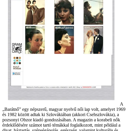
A
„Barátnő” egy népszerű, magyar nyelvű női lap volt, amelyet 1969
és 1982 között adtak ki Szlovákiában (akkori Csehszlovákia), a
pozsonyi Obzor kiadó gondozásában. A magazin a korabeli nők
érdeklődésére számot tartó témákkal foglalkozott, mint például a
divat, háztartás, szépségápolás, egészség, valamint kulturális és