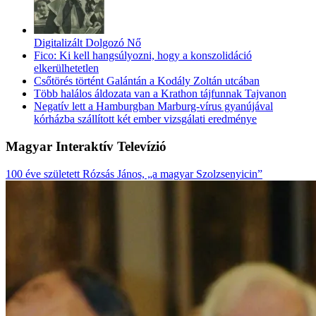
Digitalizált Dolgozó Nő
Fico: Ki kell hangsúlyozni, hogy a konszolidáció
elkerülhetetlen
Csőtörés történt Galántán a Kodály Zoltán utcában
Több halálos áldozata van a Krathon tájfunnak Tajvanon
Negatív lett a Hamburgban Marburg-vírus gyanújával
kórházba szállított két ember vizsgálati eredménye
Magyar Interaktív Televízió
100 éve született Rózsás János, „a magyar Szolzsenyicin”