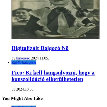
Digitalizált Dolgozó Nő
by
hirkeresö
2024.11.05.
Egyéb kategória
Fico: Ki kell hangsúlyozni, hogy a
konszolidáció elkerülhetetlen
by
2024.10.03.
You Might Also Like