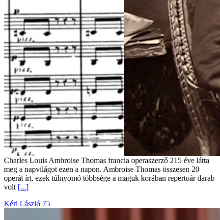
Charles Louis Ambroise Thomas francia operaszerző 215 éve látta
meg a napvilágot ezen a napon. Ambroise Thomas összesen 20
operát írt, ezek túlnyomó többsége a maguk korában repertoár darab
volt
[...]
Kéri László 75