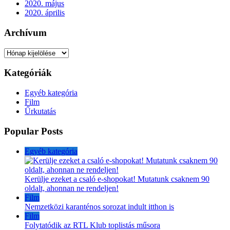
2020. május
2020. április
Archívum
Archívum
Kategóriák
Egyéb kategória
Film
Űrkutatás
Popular Posts
Egyéb kategória
Kerülje ezeket a csaló e-shopokat! Mutatunk csaknem 90
oldalt, ahonnan ne rendeljen!
Film
Nemzetközi karanténos sorozat indult itthon is
Film
Folytatódik az RTL Klub toplistás műsora