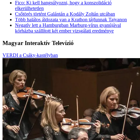
Fico: Ki kell hangsúlyozni, hogy a konszolidáció
elkerülhetetlen
Csőtörés történt Galántán a Kodály Zoltán utcában
Több halálos áldozata van a Krathon tájfunnak Tajvanon
Negatív lett a Hamburgban Marburg-vírus gyanújával
kórházba szállított két ember vizsgálati eredménye
Magyar Interaktív Televízió
VERDI a Csáky-kastélyban