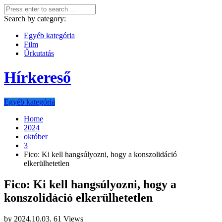
Search by category:
Egyéb kategória
Film
Űrkutatás
Hírkereső
Egyéb kategória
Home
2024
október
3
Fico: Ki kell hangsúlyozni, hogy a konszolidáció
elkerülhetetlen
Fico: Ki kell hangsúlyozni, hogy a
konszolidáció elkerülhetetlen
by
2024.10.03.
61 Views