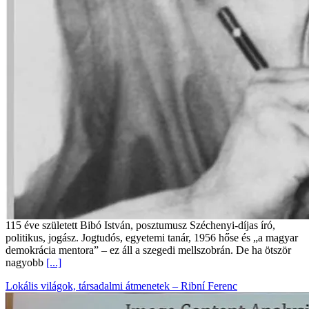
115 éve született Bibó István, posztumusz Széchenyi-díjas író,
politikus, jogász. Jogtudós, egyetemi tanár, 1956 hőse és „a magyar
demokrácia mentora” – ez áll a szegedi mellszobrán. De ha ötször
nagyobb
[...]
Lokális világok, társadalmi átmenetek – Ribní Ferenc