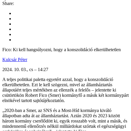
Share:
Fico: Ki kell hangsúlyozni, hogy a konszolidáció elkerülhetetlen
Kulcsár Péter
2024. 10. 03., cs – 14:27
A teljes politikai paletta egyetért azzal, hogy a konszolidáció
elkerülhetetlen. Ezt le kell szögezni, mivel az államháztartás
állapotáért teljes mértékben az ellenzék a felelős – jelentette ki
csütörtökön Robert Fico (Smer) kormányfő a másik két kormánypárt
elnökével tartott sajtótájékoztatón.
„2020-ban a Smer, az SNS és a Most-Híd kormánya kiváló
állapotban adta át az államháztartást. Aztán 2020 és 2023 között
három kormány cserélődött ki, egyik rosszabb volt, mint a másik, és
mindennemű ellenőrzés nélkül milliárdokat szórtak el egészségügyi