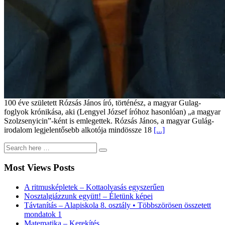
100 éve született Rózsás János író, történész, a magyar Gulag-
foglyok krónikása, aki (Lengyel József íróhoz hasonlóan) „a magyar
Szolzsenyicin”-ként is emlegettek. Rózsás János, a magyar Gulág-
irodalom legjelentősebb alkotója mindössze 18
[...]
Most Views Posts
A ritmusképletek – Kottaolvasás egyszerűen
Nosztalgiázzunk együtt! – Életünk képei
Távtanítás – Alapiskola 8. osztály • Többszörösen összetett
mondatok 1
Matematika – Kerekítés