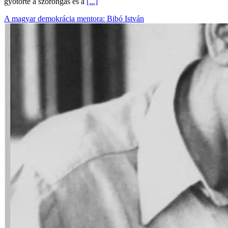
gyötörte a szorongás és a
[...]
A magyar demokrácia mentora: Bibó István