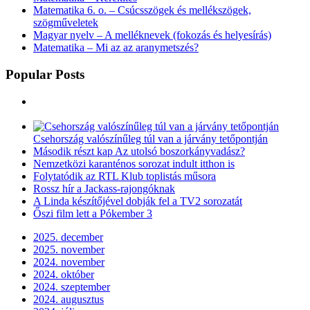
Matematika 6. o. – Csúcsszögek és mellékszögek,
szögműveletek
Magyar nyelv – A melléknevek (fokozás és helyesírás)
Matematika – Mi az az aranymetszés?
Popular Posts
Csehország valószínűleg túl van a járvány tetőpontján
Második részt kap Az utolsó boszorkányvadász?
Nemzetközi karanténos sorozat indult itthon is
Folytatódik az RTL Klub toplistás műsora
Rossz hír a Jackass-rajongóknak
A Linda készítőjével dobják fel a TV2 sorozatát
Őszi film lett a Pókember 3
2025. december
2025. november
2024. november
2024. október
2024. szeptember
2024. augusztus