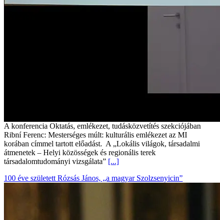
A konferencia Oktatás, emlékezet, tudásközvetítés szekciójában
Ribní Ferenc: Mesterséges múlt: kulturális emlékezet az MI
korában címmel tartott előadást. A „Lokális világok, társadalmi
átmenetek – Helyi közösségek és regionális terek
társadalomtudományi vizsgálata”
[...]
100 éve született Rózsás János, „a magyar Szolzsenyicin”