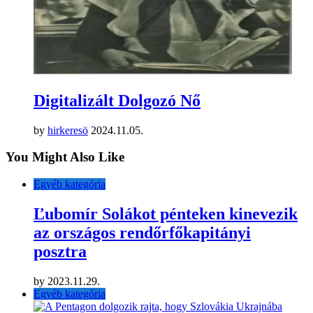
Digitalizált Dolgozó Nő
by
hirkeresö
2024.11.05.
You Might Also Like
Egyéb kategória
Ľubomír Solákot pénteken kinevezik
az országos rendőrfőkapitányi
posztra
by
2023.11.29.
Egyéb kategória