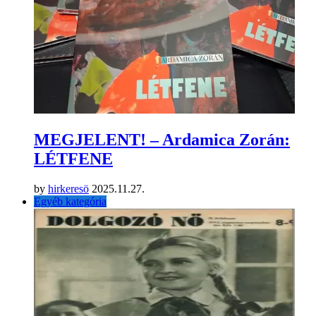
MEGJELENT! – Ardamica Zorán:
LÉTFENE
by
hirkeresö
2025.11.27.
Egyéb kategória