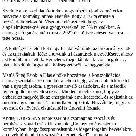
eszközökre és vakcinákra” – jelentette ki Fico.
Szerinte a konszolidációs terhek nagy részét a jogi személyekre
helyezte a kormány, annak ellenére, hogy 23%-ra emelte a
hozzáadottérték-adót. Viszont emlékeztetett, hogy az
alapélelmiszereknél és a gyógyszereknél ez 5%-ra csökken. A
csomag elfogadása után most a 2025-ös költségvetésen van a sor –
tette hozzá.
„A költségvetés előtt két nagy feladat vár ránk: az önkormányzatok
és az energiaárak. Kész a tervünk a háztartások megvédésére, ahogy
azt korábban is tettük. Remélem, megtaláljuk a közös megoldást,
utána kezdünk tárgyalni a költségvetésről” – magyarázta.
Matúš Šutaj Eštok, a Hlas elnöke hozzátette, a konszolidációs
csomag szociális szempontból a lehető legigazságosabb, tekintettel
van a nyugdíjasokra, a gyereket nevelő családokra, és a második
nyugdíjpillér megvédésére is. „Mindent megteszünk, hogy az
embereket megvédjük az energiaárak emelkedésétől, és segítsünk az
önkormányzatainknak” – mondta Šutaj Eštok. Hozzátette, hogy az
orvosok és nővérek elvárásairól is tárgyalni fognak.
Andrej Danko SNS-elnök szerint a csomagnak szociális és
beruházási vonatkozásai is vannak. „Én kezdeményeztem a
kormányban, hogy összpontosítsunk az idegenforgalmi bevételekre,
amelyek több mint tíz százalékot érhetnek el” – mondta.