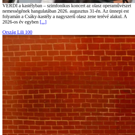
VERDI a kastélyban – szimfonikus koncert az olasz operaművészet
nemességének hangulatában 2026. augusztus 31-én. Az ünnepi est
folyamán a Csáky-kastély a nagyszerű olasz zene terévé alakul. A
2026-os év egyben
[...]
Ország Lili 100