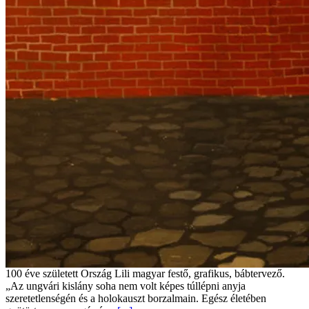
100 éve született Ország Lili magyar festő, grafikus, bábtervező.
„Az ungvári kislány soha nem volt képes túllépni anyja
szeretetlenségén és a holokauszt borzalmain. Egész életében