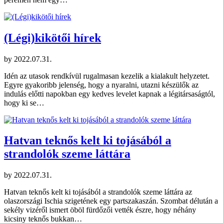
(Légi)kikötői hírek
by
2022.07.31.
Idén az utasok rendkívül rugalmasan kezelik a kialakult helyzetet.
Egyre gyakoribb jelenség, hogy a nyaralni, utazni készülők az
indulás előtti napokban egy kedves levelet kapnak a légitársaságtól,
hogy ki se…
Hatvan teknős kelt ki tojásából a
strandolók szeme láttára
by
2022.07.31.
Hatvan teknős kelt ki tojásából a strandolók szeme láttára az
olaszországi Ischia szigetének egy partszakaszán. Szombat délután a
sekély vizéről ismert öböl fürdőzői vették észre, hogy néhány
kicsiny teknős bukkan…