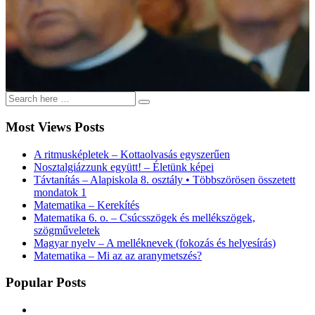
Most Views Posts
A ritmusképletek – Kottaolvasás egyszerűen
Nosztalgiázzunk együtt! – Életünk képei
Távtanítás – Alapiskola 8. osztály • Többszörösen összetett
mondatok 1
Matematika – Kerekítés
Matematika 6. o. – Csúcsszögek és mellékszögek,
szögműveletek
Magyar nyelv – A melléknevek (fokozás és helyesírás)
Matematika – Mi az az aranymetszés?
Popular Posts