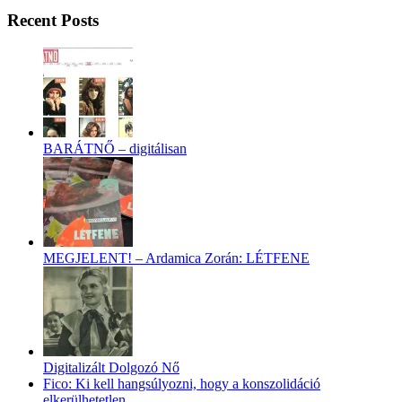
Recent Posts
BARÁTNŐ – digitálisan
MEGJELENT! – Ardamica Zorán: LÉTFENE
Digitalizált Dolgozó Nő
Fico: Ki kell hangsúlyozni, hogy a konszolidáció
elkerülhetetlen