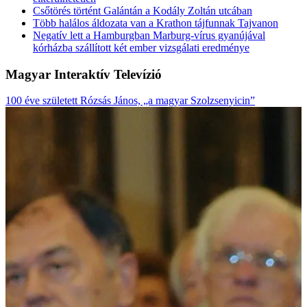
Csőtörés történt Galántán a Kodály Zoltán utcában
Több halálos áldozata van a Krathon tájfunnak Tajvanon
Negatív lett a Hamburgban Marburg-vírus gyanújával
kórházba szállított két ember vizsgálati eredménye
Magyar Interaktív Televízió
100 éve született Rózsás János, „a magyar Szolzsenyicin”