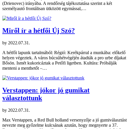
(Drienovec) irányába. A rendőrség tájékoztatása szerint a két
személyautó frontálisan ütközött egymással,…
Miről ír a hétfői Új Szó?
by
2022.07.31.
A hétfői lapunk tartalmából: Régió: Kerékpárral a munkába: előkelő
helyen végeztek. A város búcsúhétvégéjén átadták a pro urbe díjakat
Bősön. Ismét kukoricáztak a Petőfi ligetben. Kultúra: Próbálják
menteni a menthetőt –…
Verstappen: jókor jó gumikat
választottunk
by
2022.07.31.
Max Verstappen, a Red Bull holland versenyzője a jó gumiválasztást
nevezte meg győzelme kulcsának azután, hogy megnyerte a 37.