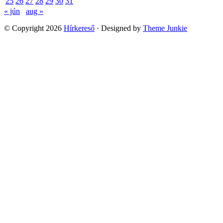
25
26
27
28
29
30
31
« jún
aug »
© Copyright 2026
Hírkereső
· Designed by
Theme Junkie