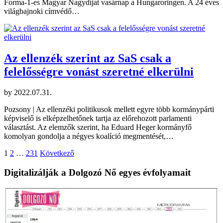
Forma-1-es Magyar Nagydíjat vasárnap a Hungaroringen. A 24 éves
világbajnoki címvédő…
Az ellenzék szerint az SaS csak a
felelősségre vonást szeretné elkerülni
by
2022.07.31.
Pozsony | Az ellenzéki politikusok mellett egyre több kormánypárti
képviselő is elképzelhetőnek tartja az előrehozott parlamenti
választást. Az elemzők szerint, ha Eduard Heger kormányfő
komolyan gondolja a négyes koalíció megmentését,…
Bejegyzések
1
2
…
231
Következő
lapozása
Digitalizálják a Dolgozó Nő egyes évfolyamait