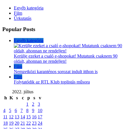
Egyéb kategória
Film
Űrkutatás
Popular Posts
Egyéb kategória
Kerülje ezeket a csaló e-shopokat! Mutatunk csaknem 90
oldalt, ahonnan ne rendeljen!
Film
Nemzetközi karanténos sorozat indult itthon is
Film
Folytatódik az RTL Klub toplistás műsora
2022. július
h
K
s
c
p
s
v
1
2
3
4
5
6
7
8
9
10
11
12
13
14
15
16
17
18
19
20
21
22
23
24