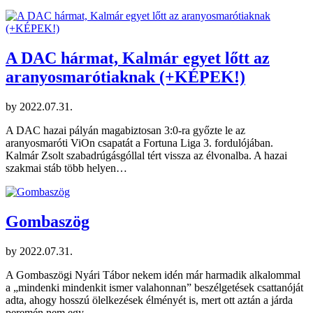
A DAC hármat, Kalmár egyet lőtt az
aranyosmarótiaknak (+KÉPEK!)
by
2022.07.31.
A DAC hazai pályán magabiztosan 3:0-ra győzte le az
aranyosmaróti ViOn csapatát a Fortuna Liga 3. fordulójában.
Kalmár Zsolt szabadrúgásgóllal tért vissza az élvonalba. A hazai
szakmai stáb több helyen…
Gombaszög
by
2022.07.31.
A Gombaszögi Nyári Tábor nekem idén már harmadik alkalommal
a „mindenki mindenkit ismer valahonnan” beszélgetések csattanóját
adta, ahogy hosszú ölelkezések élményét is, mert ott aztán a járda
peremén nem egy…