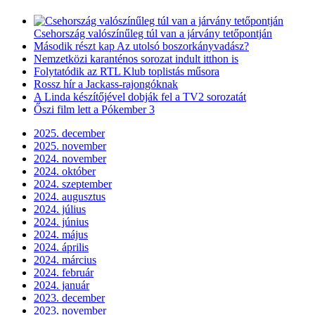
Csehország valószínűleg túl van a járvány tetőpontján
Második részt kap Az utolsó boszorkányvadász?
Nemzetközi karanténos sorozat indult itthon is
Folytatódik az RTL Klub toplistás műsora
Rossz hír a Jackass-rajongóknak
A Linda készítőjével dobják fel a TV2 sorozatát
Őszi film lett a Pókember 3
2025. december
2025. november
2024. november
2024. október
2024. szeptember
2024. augusztus
2024. július
2024. június
2024. május
2024. április
2024. március
2024. február
2024. január
2023. december
2023. november