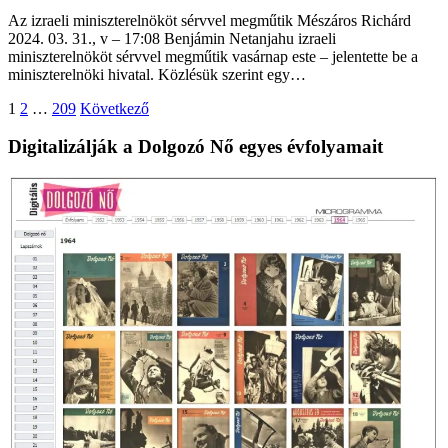
Az izraeli miniszterelnököt sérvvel megműtik Mészáros Richárd
2024. 03. 31., v – 17:08 Benjámin Netanjahu izraeli
miniszterelnököt sérvvel megműtik vasárnap este – jelentette be a
miniszterelnöki hivatal. Közlésük szerint egy…
Bejegyzések
1
2
…
209
Következő
lapozása
Digitalizálják a Dolgozó Nő egyes évfolyamait