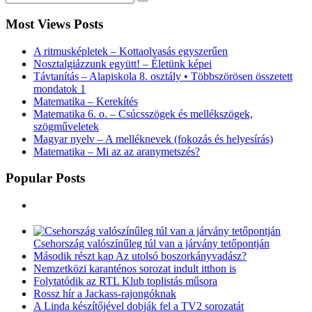
Most Views Posts
A ritmusképletek – Kottaolvasás egyszerűen
Nosztalgiázzunk együtt! – Életünk képei
Távtanítás – Alapiskola 8. osztály • Többszörösen összetett
mondatok 1
Matematika – Kerekítés
Matematika 6. o. – Csúcsszögek és mellékszögek,
szögműveletek
Magyar nyelv – A melléknevek (fokozás és helyesírás)
Matematika – Mi az az aranymetszés?
Popular Posts
Csehország valószínűleg túl van a járvány tetőpontján
Második részt kap Az utolsó boszorkányvadász?
Nemzetközi karanténos sorozat indult itthon is
Folytatódik az RTL Klub toplistás műsora
Rossz hír a Jackass-rajongóknak
A Linda készítőjével dobják fel a TV2 sorozatát