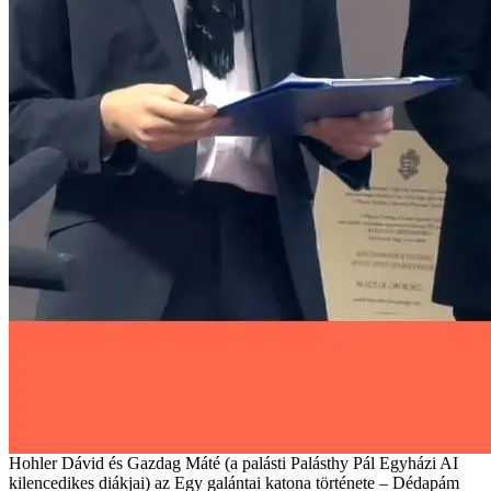
Hohler Dávid és Gazdag Máté (a palásti Palásthy Pál Egyházi AI
kilencedikes diákjai) az Egy galántai katona története – Dédapám