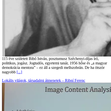
115 éve született Bibó István, posztumusz Széchenyi-díjas író,
politikus, jogász. Jogtudós, egyetemi tanár, 1956 hőse és „a magyar
demokrácia mentora” – ez áll a szegedi mellszobrán. De ha ötször
nagyobb
[...]
Lokális világok, társadalmi átmenetek – Ribní Ferenc