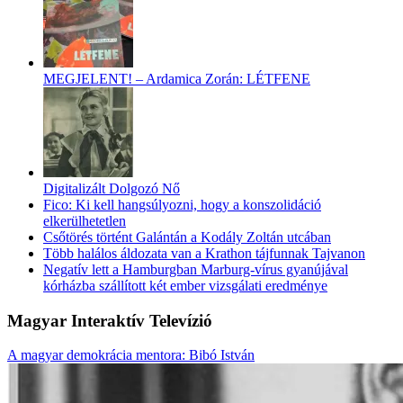
MEGJELENT! – Ardamica Zorán: LÉTFENE
Digitalizált Dolgozó Nő
Fico: Ki kell hangsúlyozni, hogy a konszolidáció
elkerülhetetlen
Csőtörés történt Galántán a Kodály Zoltán utcában
Több halálos áldozata van a Krathon tájfunnak Tajvanon
Negatív lett a Hamburgban Marburg-vírus gyanújával
kórházba szállított két ember vizsgálati eredménye
Magyar Interaktív Televízió
A magyar demokrácia mentora: Bibó István