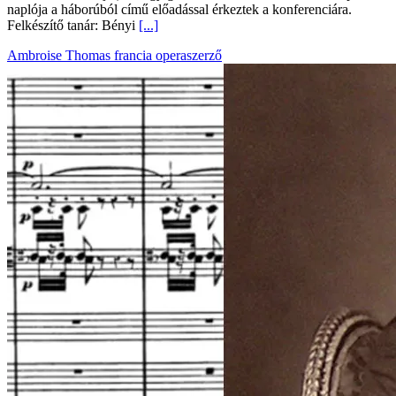
naplója a háborúból című előadással érkeztek a konferenciára.
Felkészítő tanár: Bényi
[...]
Ambroise Thomas francia operaszerző