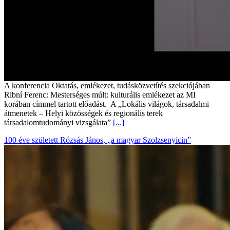
A konferencia Oktatás, emlékezet, tudásközvetítés szekciójában
Ribní Ferenc: Mesterséges múlt: kulturális emlékezet az MI
korában címmel tartott előadást. A „Lokális világok, társadalmi
átmenetek – Helyi közösségek és regionális terek
társadalomtudományi vizsgálata”
[...]
100 éve született Rózsás János, „a magyar Szolzsenyicin”