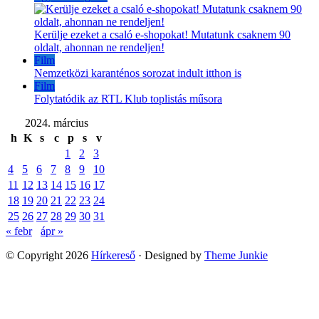
Kerülje ezeket a csaló e-shopokat! Mutatunk csaknem 90
oldalt, ahonnan ne rendeljen!
Film
Nemzetközi karanténos sorozat indult itthon is
Film
Folytatódik az RTL Klub toplistás műsora
2024. március
h
K
s
c
p
s
v
1
2
3
4
5
6
7
8
9
10
11
12
13
14
15
16
17
18
19
20
21
22
23
24
25
26
27
28
29
30
31
« febr
ápr »
© Copyright 2026
Hírkereső
· Designed by
Theme Junkie