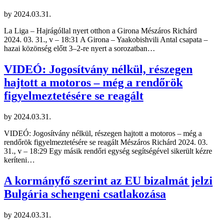
by
2024.03.31.
La Liga – Hajrágóllal nyert otthon a Girona Mészáros Richárd
2024. 03. 31., v – 18:31 A Girona – Yaakobishvili Antal csapata –
hazai közönség előtt 3–2-re nyert a sorozatban…
VIDEÓ: Jogosítvány nélkül, részegen
hajtott a motoros – még a rendőrök
figyelmeztetésére se reagált
by
2024.03.31.
VIDEÓ: Jogosítvány nélkül, részegen hajtott a motoros – még a
rendőrök figyelmeztetésére se reagált Mészáros Richárd 2024. 03.
31., v – 18:29 Egy másik rendőri egység segítségével sikerült kézre
keríteni…
A kormányfő szerint az EU bizalmát jelzi
Bulgária schengeni csatlakozása
by
2024.03.31.