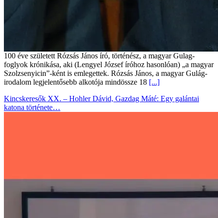
100 éve született Rózsás János író, történész, a magyar Gulag-
foglyok krónikása, aki (Lengyel József íróhoz hasonlóan) „a magyar
Szolzsenyicin”-ként is emlegettek. Rózsás János, a magyar Gulág-
irodalom legjelentősebb alkotója mindössze 18
[...]
Kincskeresők XX. – Hohler Dávid, Gazdag Máté: Egy galántai
katona története…