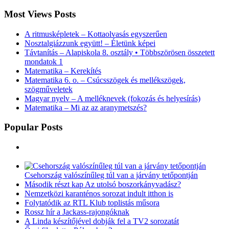
Most Views Posts
A ritmusképletek – Kottaolvasás egyszerűen
Nosztalgiázzunk együtt! – Életünk képei
Távtanítás – Alapiskola 8. osztály • Többszörösen összetett
mondatok 1
Matematika – Kerekítés
Matematika 6. o. – Csúcsszögek és mellékszögek,
szögműveletek
Magyar nyelv – A melléknevek (fokozás és helyesírás)
Matematika – Mi az az aranymetszés?
Popular Posts
Csehország valószínűleg túl van a járvány tetőpontján
Második részt kap Az utolsó boszorkányvadász?
Nemzetközi karanténos sorozat indult itthon is
Folytatódik az RTL Klub toplistás műsora
Rossz hír a Jackass-rajongóknak
A Linda készítőjével dobják fel a TV2 sorozatát