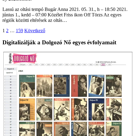
Lassú az oltási tempó Bugár Anna 2021. 05. 31., h – 18:50 2021.
június 1., kedd – 07:00 Közélet Friss ikon Off Törzs Az egyes
régiók közötti eltérések az oltás…
Bejegyzések
1
2
…
159
Következő
lapozása
Digitalizálják a Dolgozó Nő egyes évfolyamait