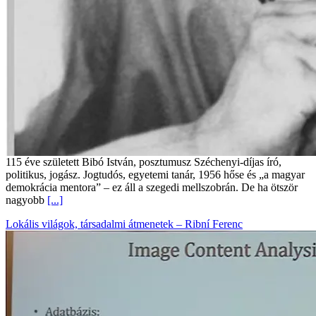
115 éve született Bibó István, posztumusz Széchenyi-díjas író,
politikus, jogász. Jogtudós, egyetemi tanár, 1956 hőse és „a magyar
demokrácia mentora” – ez áll a szegedi mellszobrán. De ha ötször
nagyobb
[...]
Lokális világok, társadalmi átmenetek – Ribní Ferenc