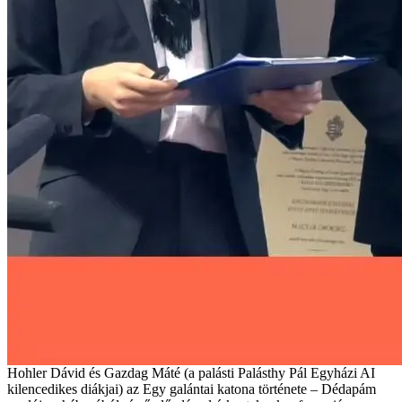
Hohler Dávid és Gazdag Máté (a palásti Palásthy Pál Egyházi AI
kilencedikes diákjai) az Egy galántai katona története – Dédapám