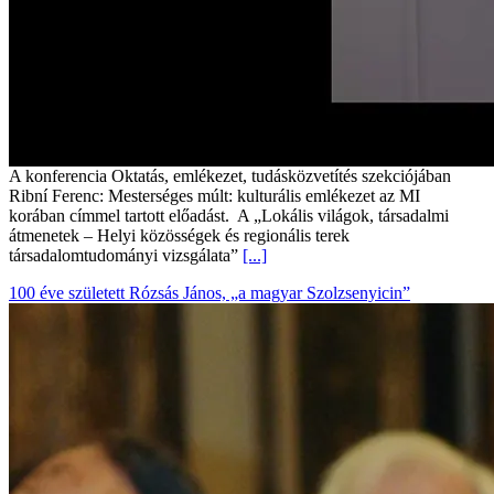
A konferencia Oktatás, emlékezet, tudásközvetítés szekciójában
Ribní Ferenc: Mesterséges múlt: kulturális emlékezet az MI
korában címmel tartott előadást. A „Lokális világok, társadalmi
átmenetek – Helyi közösségek és regionális terek
társadalomtudományi vizsgálata”
[...]
100 éve született Rózsás János, „a magyar Szolzsenyicin”