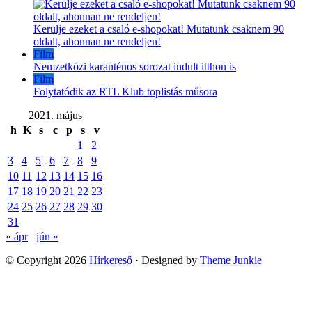
Kerülje ezeket a csaló e-shopokat! Mutatunk csaknem 90
oldalt, ahonnan ne rendeljen!
Film
Nemzetközi karanténos sorozat indult itthon is
Film
Folytatódik az RTL Klub toplistás műsora
2021. május
h
K
s
c
p
s
v
1
2
3
4
5
6
7
8
9
10
11
12
13
14
15
16
17
18
19
20
21
22
23
24
25
26
27
28
29
30
31
« ápr
jún »
© Copyright 2026
Hírkereső
· Designed by
Theme Junkie