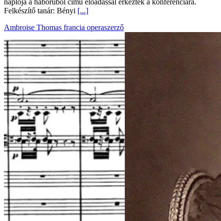
naplója a háborúból című előadással érkeztek a konferenciára.
Felkészítő tanár: Bényi
[...]
Ambroise Thomas francia operaszerző