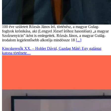
100 éve született Rózsás János író, történész, a magyar Gulag-
foglyok krónikása, aki (Lengyel József íróhoz hasonlóan) „a magyar
Szolzsenyicin”-ként is emlegettek. Rózsás János, a magyar Gulág-
irodalom legjelentősebb alkotója mindössze 18
[...]
Kincskeresők XX. – Hohler Dávid, Gazdag Máté: Egy galántai
katona története…