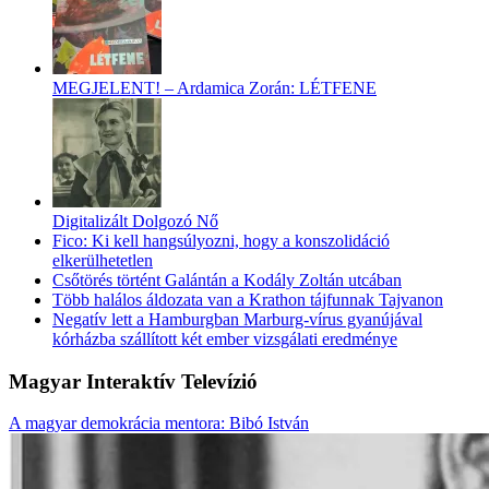
MEGJELENT! – Ardamica Zorán: LÉTFENE
Digitalizált Dolgozó Nő
Fico: Ki kell hangsúlyozni, hogy a konszolidáció
elkerülhetetlen
Csőtörés történt Galántán a Kodály Zoltán utcában
Több halálos áldozata van a Krathon tájfunnak Tajvanon
Negatív lett a Hamburgban Marburg-vírus gyanújával
kórházba szállított két ember vizsgálati eredménye
Magyar Interaktív Televízió
A magyar demokrácia mentora: Bibó István