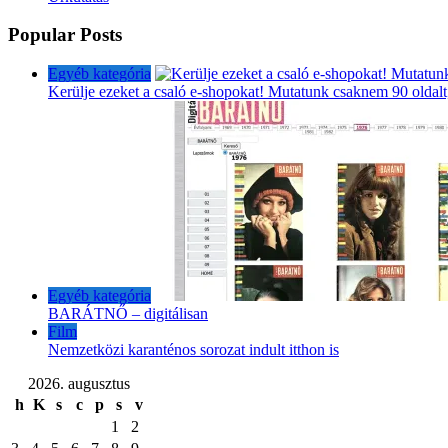
Popular Posts
Egyéb kategória
Kerülje ezeket a csaló e-shopokat! Mutatunk csaknem 90 oldalt
Egyéb kategória
BARÁTNŐ – digitálisan
Film
Nemzetközi karanténos sorozat indult itthon is
2026. augusztus
h
K
s
c
p
s
v
1
2