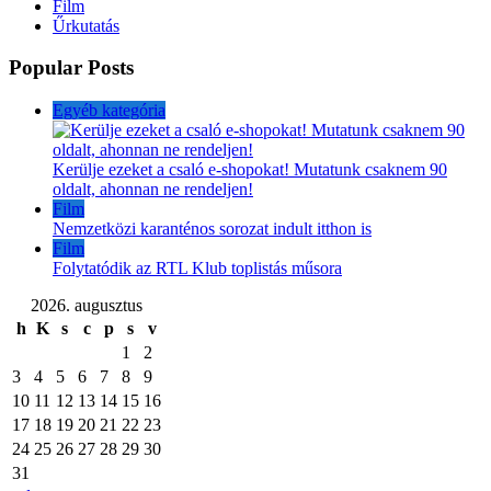
Film
Űrkutatás
Popular Posts
Egyéb kategória
Kerülje ezeket a csaló e-shopokat! Mutatunk csaknem 90
oldalt, ahonnan ne rendeljen!
Film
Nemzetközi karanténos sorozat indult itthon is
Film
Folytatódik az RTL Klub toplistás műsora
2026. augusztus
h
K
s
c
p
s
v
1
2
3
4
5
6
7
8
9
10
11
12
13
14
15
16
17
18
19
20
21
22
23
24
25
26
27
28
29
30
31