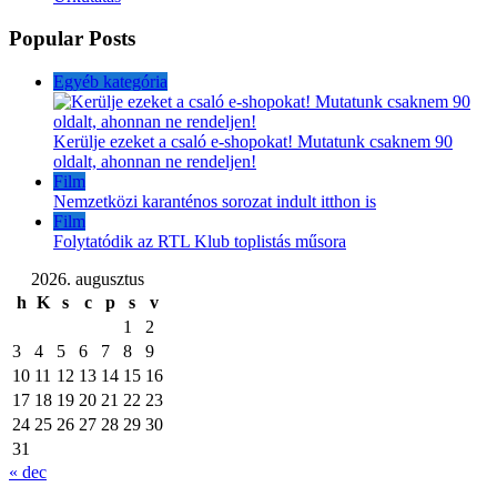
Popular Posts
Egyéb kategória
Kerülje ezeket a csaló e-shopokat! Mutatunk csaknem 90
oldalt, ahonnan ne rendeljen!
Film
Nemzetközi karanténos sorozat indult itthon is
Film
Folytatódik az RTL Klub toplistás műsora
2026. augusztus
h
K
s
c
p
s
v
1
2
3
4
5
6
7
8
9
10
11
12
13
14
15
16
17
18
19
20
21
22
23
24
25
26
27
28
29
30
31
« dec