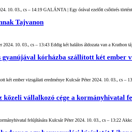
024. 10. 03., cs – 14:19 GALÁNTA | Egy órával ezelőtt csőtörés törté
unnak Tajvanon
 2024. 10. 03., cs – 13:43 Eddig két halálos áldozata van a Krathon t
gyanújával kórházba szállított két ember v
ott két ember vizsgálati eredménye Kulcsár Péter 2024. 10. 03., cs –
 közeli vállalkozó cége a kormányhivatal fe
ormányhivatal felújítására Kulcsár Péter 2024. 10. 03., cs – 13:22 Akk