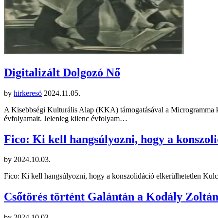
Digitalizált Dolgozó Nő
by
hirkeresö
2024.11.05.
A Kisebbségi Kulturális Alap (KKA) támogatásával a Microgramma kia
évfolyamait. Jelenleg kilenc évfolyam…
Fico: Ki kell hangsúlyozni, hogy a konszoli
by
2024.10.03.
Fico: Ki kell hangsúlyozni, hogy a konszolidáció elkerülhetetlen Kulcsá
Csőtörés történt Galántán a Kodály Zoltá
by
2024.10.03.