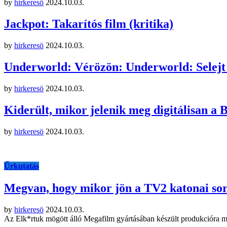
by
hirkeresö
2024.10.03.
Jackpot: Takarítós film (kritika)
by
hirkeresö
2024.10.03.
Underworld: Vérözön: Underworld: Selejt 
by
hirkeresö
2024.10.03.
Kiderült, mikor jelenik meg digitálisan a B
by
hirkeresö
2024.10.03.
Űrkutatás
Megvan, hogy mikor jön a TV2 katonai sor
by
hirkeresö
2024.10.03.
Az Elk*rtuk mögött álló Megafilm gyártásában készült produkcióra má