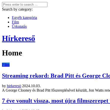
Search by category:
Egyéb kategória
Film
Űrkutatás
Hírkereső
Home
Film
Streaming rekord: Brad Pitt és George Cl
by
hirkeresö
2024.10.03.
A George Clooney és Brad Pitt főszereplésével készült, Jon Watts re
7 éve vonult vissza, most újra filmszerepet