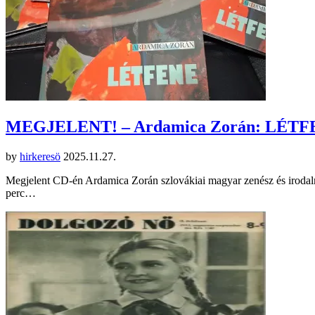
MEGJELENT! – Ardamica Zorán: LÉT
by
hirkeresö
2025.11.27.
Megjelent CD-én Ardamica Zorán szlovákiai magyar zenész és irodal
perc…