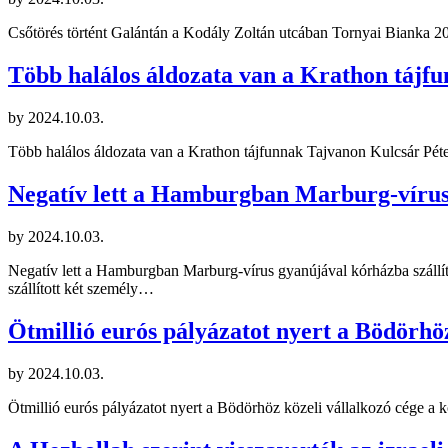
Csőtörés történt Galántán a Kodály Zoltán utcában Tornyai Bianka 2
Több halálos áldozata van a Krathon tájf
by
2024.10.03.
Több halálos áldozata van a Krathon tájfunnak Tajvanon Kulcsár Péter
Negatív lett a Hamburgban Marburg-vírus 
by
2024.10.03.
Negatív lett a Hamburgban Marburg-vírus gyanújával kórházba szállít
szállított két személy…
Ötmillió eurós pályázatot nyert a Bödörhöz
by
2024.10.03.
Ötmillió eurós pályázatot nyert a Bödörhöz közeli vállalkozó cége a k