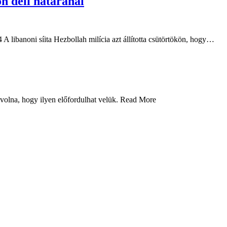
on déli határánál
 A libanoni síita Hezbollah milícia azt állította csütörtökön, hogy…
 volna, hogy ilyen előfordulhat velük. Read More