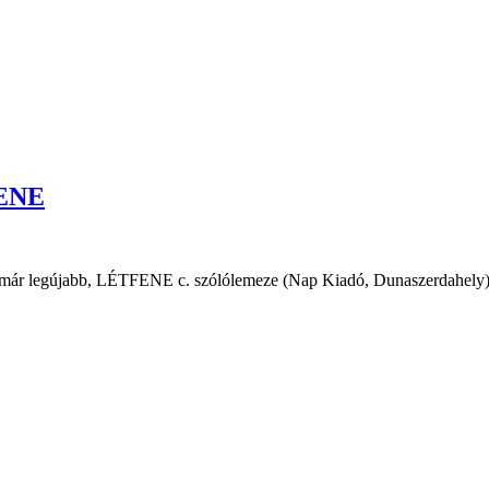
FENE
már legújabb, LÉTFENE c. szólólemeze (Nap Kiadó, Dunaszerdahely). A