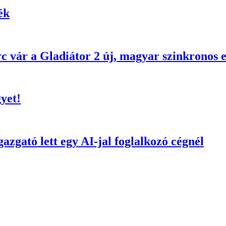
ék
c vár a Gladiátor 2 új, magyar szinkronos 
yet!
azgató lett egy AI-jal foglalkozó cégnél