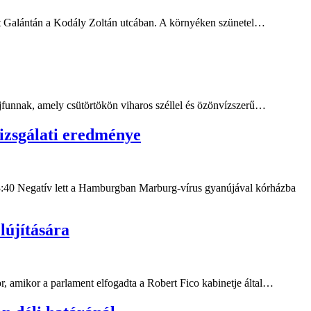
nt Galántán a Kodály Zoltán utcában. A környéken szünetel…
ájfunnak, amely csütörtökön viharos széllel és özönvízszerű…
izsgálati eredménye
 13:40 Negatív lett a Hamburgban Marburg-vírus gyanújával kórházba
lújítására
or, amikor a parlament elfogadta a Robert Fico kabinetje által…