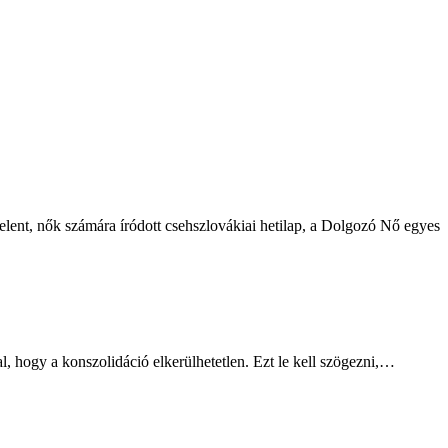
ent, nők számára íródott csehszlovákiai hetilap, a Dolgozó Nő egyes
zal, hogy a konszolidáció elkerülhetetlen. Ezt le kell szögezni,…