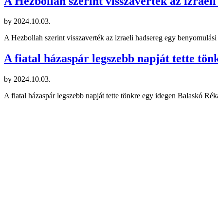
A Hezbollah szerint visszaverték az izrael
by
2024.10.03.
A Hezbollah szerint visszaverték az izraeli hadsereg egy benyomulási k
A fiatal házaspár legszebb napját tette tön
by
2024.10.03.
A fiatal házaspár legszebb napját tette tönkre egy idegen Balaskó Ré