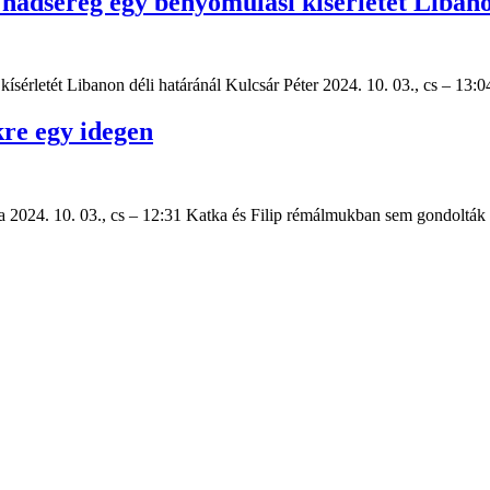
i hadsereg egy benyomulási kísérletét Liban
ísérletét Libanon déli határánál Kulcsár Péter 2024. 10. 03., cs – 13:04
kre egy idegen
ka 2024. 10. 03., cs – 12:31 Katka és Filip rémálmukban sem gondolták