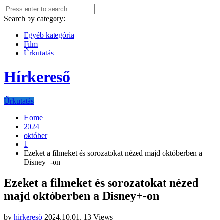
Search by category:
Egyéb kategória
Film
Űrkutatás
Hírkereső
Űrkutatás
Home
2024
október
1
Ezeket a filmeket és sorozatokat nézed majd októberben a
Disney+-on
Ezeket a filmeket és sorozatokat nézed
majd októberben a Disney+-on
by
hirkeresö
2024.10.01.
13 Views