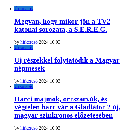
Űrkutatás
Megvan, hogy mikor jön a TV2
katonai sorozata, a S.E.R.E.G.
by
hirkeresö
2024.10.03.
Űrkutatás
Új részekkel folytatódik a Magyar
népmesék
by
hirkeresö
2024.10.03.
Űrkutatás
Harci majmok, orrszarvúk, és
végtelen harc vár a Gladiátor 2 új,
magyar szinkronos előzetesében
by
hirkeresö
2024.10.03.