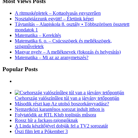
Most Views Posts
A ritmusképletek – Kottaolvasás egyszerűen
Nosztalgiázzunk együtt! – Életünk képei
Távtanítás – Alapiskola 8. osztály • Többszörösen összetett
mondatok 1
Matematika – Kerekítés
Matematika 6. o. – Csúcsszögek és mellékszögek,
szögműveletek
Magyar nyelv – A melléknevek (fokozás és helyesírás)
Matematika – Mi az az aranymetszés?
Popular Posts
Csehország valószínűleg túl van a járvány tetőpontján
Második részt kap Az utolsó boszorkányvadász?
Nemzetközi karanténos sorozat indult itthon is
Folytatódik az RTL Klub toplistás műsora
Rossz hír a Jackass-rajongóknak
A Linda készítőjével dobják fel a TV2 sorozatát
Őszi film lett a Pókember 3