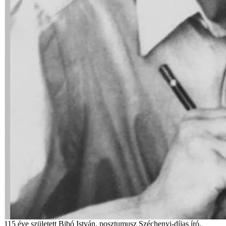
115 éve született Bibó István, posztumusz Széchenyi-díjas író,