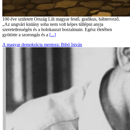
100 éve született Ország Lili magyar festő, grafikus, bábtervező.
„Az ungvári kislány soha nem volt képes túllépni anyja
szeretetlenségén és a holokauszt borzalmain. Egész életében
gyötörte a szorongás és a
[...]
A magyar demokrácia mentora: Bibó István