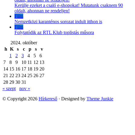
Kerülje ezeket a csaló e-shopokat! Mutatunk csaknem 90
oldalt, ahonnan ne rendeljen!
Film
Nemzetközi karanténos sorozat indult itthon is
Film
Folytatódik az RTL Klub toplistás műsora
2024. október
h
K
s
c
p
s
v
1
2
3
4
5
6
7
8
9
10
11
12
13
14
15
16
17
18
19
20
21
22
23
24
25
26
27
28
29
30
31
« szept
nov »
© Copyright 2026
Hírkereső
· Designed by
Theme Junkie