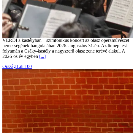
VERDI a kastélyban – szimfonikus koncert az olasz operaművészet
nemességének hangulatában 2026. augusztus 31-én. Az ünnepi est
folyamán a Csáky-kastély a nagyszerű olasz zene terévé alakul. A
2026-os év egyben
[...]
Ország Lili 100