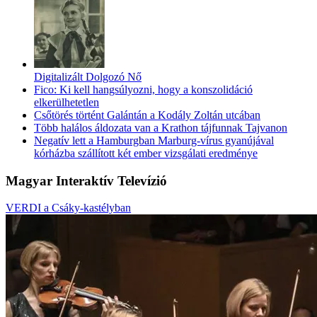
Digitalizált Dolgozó Nő
Fico: Ki kell hangsúlyozni, hogy a konszolidáció
elkerülhetetlen
Csőtörés történt Galántán a Kodály Zoltán utcában
Több halálos áldozata van a Krathon tájfunnak Tajvanon
Negatív lett a Hamburgban Marburg-vírus gyanújával
kórházba szállított két ember vizsgálati eredménye
Magyar Interaktív Televízió
VERDI a Csáky-kastélyban