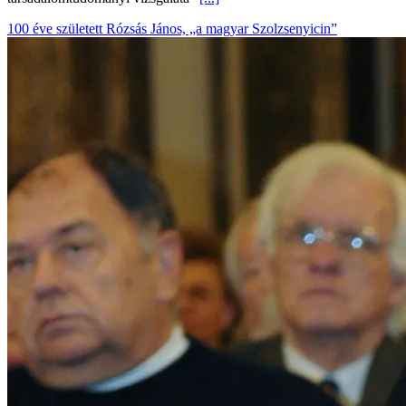
100 éve született Rózsás János, „a magyar Szolzsenyicin”