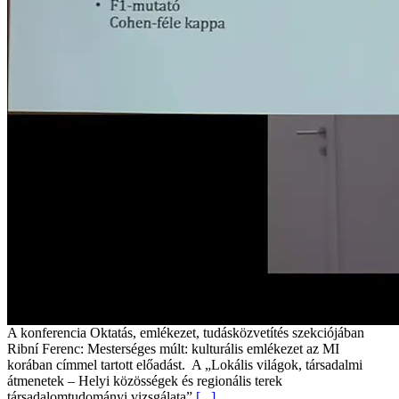
A konferencia Oktatás, emlékezet, tudásközvetítés szekciójában
Ribní Ferenc: Mesterséges múlt: kulturális emlékezet az MI
korában címmel tartott előadást. A „Lokális világok, társadalmi
átmenetek – Helyi közösségek és regionális terek
társadalomtudományi vizsgálata”
[...]