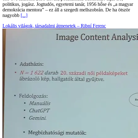
politikus, jogász. Jogtudós, egyetemi tanár, 1956 hőse és „a magyar
demokrácia mentora” – ez áll a szegedi mellszobrán. De ha ötször
nagyobb
[...]
Lokális világok, társadalmi átmenetek – Ribní Ferenc