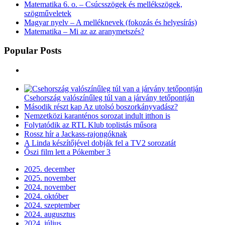
Matematika 6. o. – Csúcsszögek és mellékszögek,
szögműveletek
Magyar nyelv – A melléknevek (fokozás és helyesírás)
Matematika – Mi az az aranymetszés?
Popular Posts
Csehország valószínűleg túl van a járvány tetőpontján
Második részt kap Az utolsó boszorkányvadász?
Nemzetközi karanténos sorozat indult itthon is
Folytatódik az RTL Klub toplistás műsora
Rossz hír a Jackass-rajongóknak
A Linda készítőjével dobják fel a TV2 sorozatát
Őszi film lett a Pókember 3
2025. december
2025. november
2024. november
2024. október
2024. szeptember
2024. augusztus
2024. július