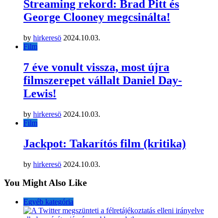
Streaming rekord: Brad Pitt és
George Clooney megcsinálta!
by
hirkeresö
2024.10.03.
Film
7 éve vonult vissza, most újra
filmszerepet vállalt Daniel Day-
Lewis!
by
hirkeresö
2024.10.03.
Film
Jackpot: Takarítós film (kritika)
by
hirkeresö
2024.10.03.
You Might Also Like
Egyéb kategória