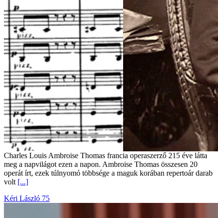
Charles Louis Ambroise Thomas francia operaszerző 215 éve látta
meg a napvilágot ezen a napon. Ambroise Thomas összesen 20
operát írt, ezek túlnyomó többsége a maguk korában repertoár darab
volt
[...]
Kéri László 75