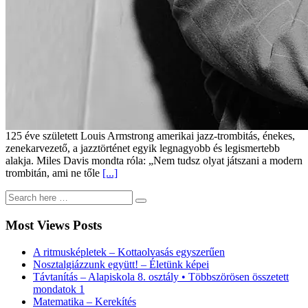
125 éve született Louis Armstrong amerikai jazz-trombitás, énekes,
zenekarvezető, a jazztörténet egyik legnagyobb és legismertebb
alakja. Miles Davis mondta róla: „Nem tudsz olyat játszani a modern
trombitán, ami ne tőle
[...]
Most Views Posts
A ritmusképletek – Kottaolvasás egyszerűen
Nosztalgiázzunk együtt! – Életünk képei
Távtanítás – Alapiskola 8. osztály • Többszörösen összetett
mondatok 1
Matematika – Kerekítés