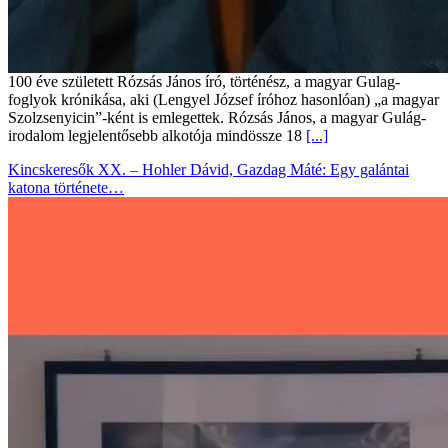
100 éve született Rózsás János író, történész, a magyar Gulag-
foglyok krónikása, aki (Lengyel József íróhoz hasonlóan) „a magyar
Szolzsenyicin”-ként is emlegettek. Rózsás János, a magyar Gulág-
irodalom legjelentősebb alkotója mindössze 18
[...]
Kincskeresők XX. – Hohler Dávid, Gazdag Máté: Egy galántai
katona története…