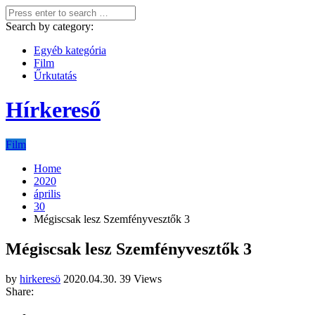
Search by category:
Egyéb kategória
Film
Űrkutatás
Hírkereső
Film
Home
2020
április
30
Mégiscsak lesz Szemfényvesztők 3
Mégiscsak lesz Szemfényvesztők 3
by
hirkeresö
2020.04.30.
39 Views
Share: