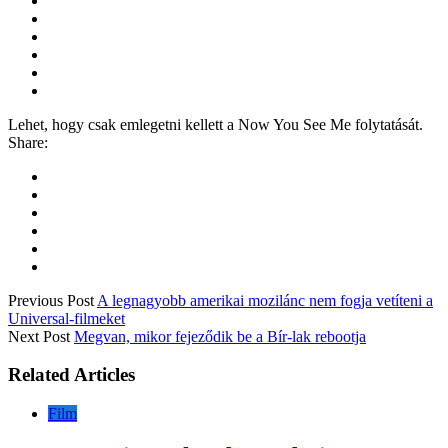
Lehet, hogy csak emlegetni kellett a Now You See Me folytatását.
Share:
Previous Post
A legnagyobb amerikai mozilánc nem fogja vetíteni a
Universal-filmeket
Next Post
Megvan, mikor fejeződik be a Bír-lak rebootja
Related Articles
Film