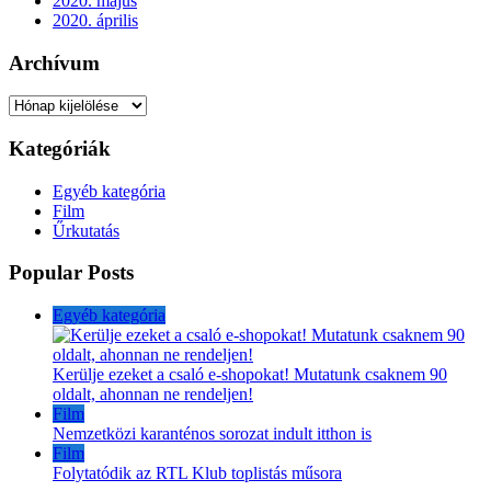
2020. május
2020. április
Archívum
Archívum
Kategóriák
Egyéb kategória
Film
Űrkutatás
Popular Posts
Egyéb kategória
Kerülje ezeket a csaló e-shopokat! Mutatunk csaknem 90
oldalt, ahonnan ne rendeljen!
Film
Nemzetközi karanténos sorozat indult itthon is
Film
Folytatódik az RTL Klub toplistás műsora