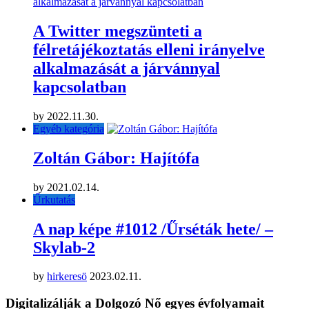
A Twitter megszünteti a
félretájékoztatás elleni irányelve
alkalmazását a járvánnyal
kapcsolatban
by
2022.11.30.
Egyéb kategória
Zoltán Gábor: Hajítófa
by
2021.02.14.
Űrkutatás
A nap képe #1012 /Űrséták hete/ –
Skylab-2
by
hirkeresö
2023.02.11.
Digitalizálják a Dolgozó Nő egyes évfolyamait