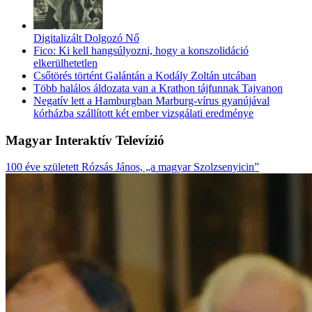
Digitalizált Dolgozó Nő
Fico: Ki kell hangsúlyozni, hogy a konszolidáció
elkerülhetetlen
Csőtörés történt Galántán a Kodály Zoltán utcában
Több halálos áldozata van a Krathon tájfunnak Tajvanon
Negatív lett a Hamburgban Marburg-vírus gyanújával
kórházba szállított két ember vizsgálati eredménye
Magyar Interaktív Televízió
100 éve született Rózsás János, „a magyar Szolzsenyicin”