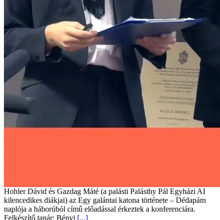
Hohler Dávid és Gazdag Máté (a palásti Palásthy Pál Egyházi AI
kilencedikes diákjai) az Egy galántai katona története – Dédapám
naplója a háborúból című előadással érkeztek a konferenciára.
Felkészítő tanár: Bényi
[...]