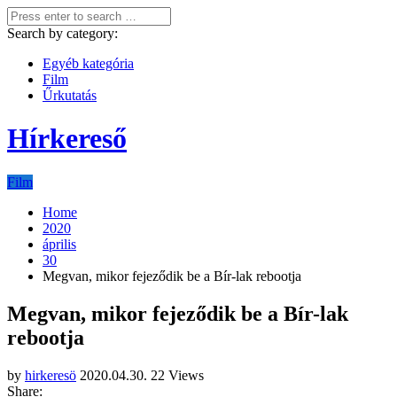
Search by category:
Egyéb kategória
Film
Űrkutatás
Hírkereső
Film
Home
2020
április
30
Megvan, mikor fejeződik be a Bír-lak rebootja
Megvan, mikor fejeződik be a Bír-lak
rebootja
by
hirkeresö
2020.04.30.
22 Views
Share: