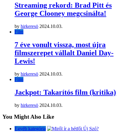
Streaming rekord: Brad Pitt és
George Clooney megcsinálta!
by
hirkeresö
2024.10.03.
Film
7 éve vonult vissza, most újra
filmszerepet vállalt Daniel Day-
Lewis!
by
hirkeresö
2024.10.03.
Film
Jackpot: Takarítós film (kritika)
by
hirkeresö
2024.10.03.
You Might Also Like
Egyéb kategória