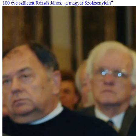
100 éve született Rózsás János, „a magyar Szolzsenyicin”