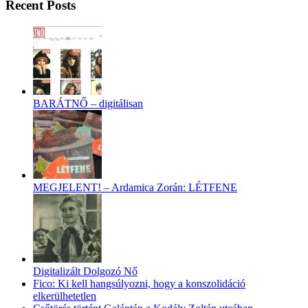
Recent Posts
BARÁTNŐ – digitálisan
MEGJELENT! – Ardamica Zorán: LÉTFENE
Digitalizált Dolgozó Nő
Fico: Ki kell hangsúlyozni, hogy a konszolidáció
elkerülhetetlen