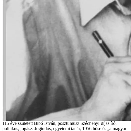
115 éve született Bibó István, posztumusz Széchenyi-díjas író,
politikus, jogász. Jogtudós, egyetemi tanár, 1956 hőse és „a magyar