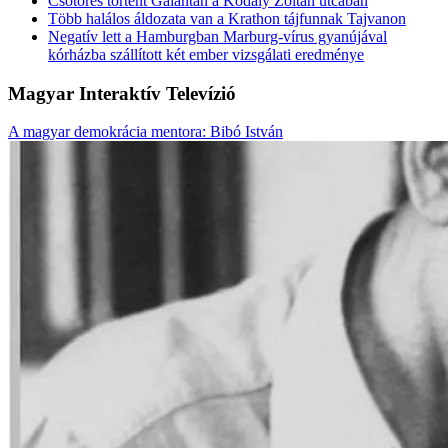
Csőtörés történt Galántán a Kodály Zoltán utcában
Több halálos áldozata van a Krathon tájfunnak Tajvanon
Negatív lett a Hamburgban Marburg-vírus gyanújával
kórházba szállított két ember vizsgálati eredménye
Magyar Interaktív Televízió
A magyar demokrácia mentora: Bibó István