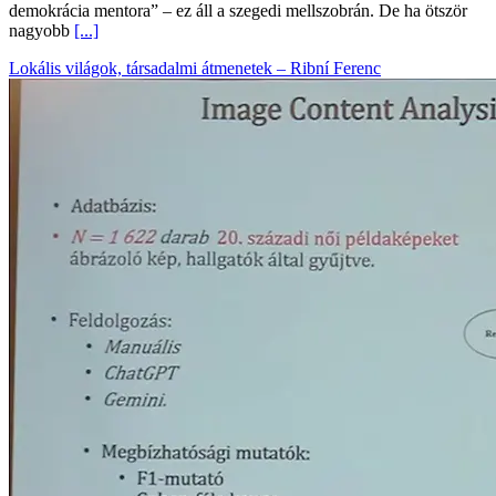
demokrácia mentora” – ez áll a szegedi mellszobrán. De ha ötször
nagyobb
[...]
Lokális világok, társadalmi átmenetek – Ribní Ferenc