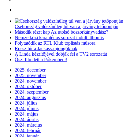
Csehország valószínűleg túl van a járvány tetőpontján
Második részt kap Az utolsó boszorkányvadász?
Nemzetközi karanténos sorozat indult itthon is
Folytatódik az RTL Klub toplistás műsora
Rossz hír a Jackass-rajongóknak
A Linda készítőjével dobják fel a TV2 sorozatát
Őszi film lett a Pókember 3
2025. december
2025. november
2024. november
2024. október
2024. szeptember
2024. augusztus
2024. július
2024. június
2024. május
2024. április
2024. március
2024. február
2024. január