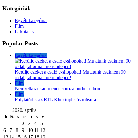
Kategóriák
Egyéb kategória
Film
Űrkutatás
Popular Posts
Egyéb kategória
Kerülje ezeket a csaló e-shopokat! Mutatunk csaknem 90
oldalt, ahonnan ne rendeljen!
Film
Nemzetközi karanténos sorozat indult itthon is
Film
Folytatódik az RTL Klub toplistás műsora
2020. április
h
K
s
c
p
s
v
1
2
3
4
5
6
7
8
9
10
11
12
13
14
15
16
17
18
19