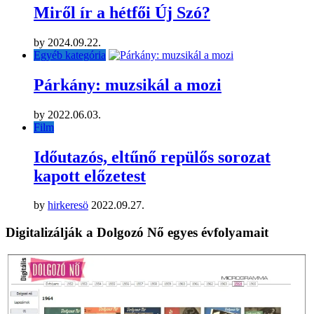
Miről ír a hétfői Új Szó?
by
2024.09.22.
Egyéb kategória
Párkány: muzsikál a mozi
by
2022.06.03.
Film
Időutazós, eltűnő repülős sorozat
kapott előzetest
by
hirkeresö
2022.09.27.
Digitalizálják a Dolgozó Nő egyes évfolyamait