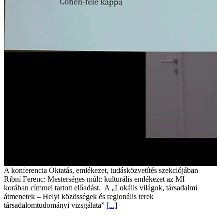
A konferencia Oktatás, emlékezet, tudásközvetítés szekciójában
Ribní Ferenc: Mesterséges múlt: kulturális emlékezet az MI
korában címmel tartott előadást. A „Lokális világok, társadalmi
átmenetek – Helyi közösségek és regionális terek
társadalomtudományi vizsgálata”
[...]