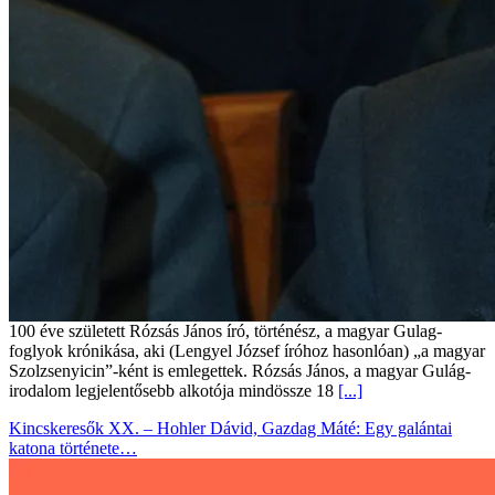
100 éve született Rózsás János író, történész, a magyar Gulag-
foglyok krónikása, aki (Lengyel József íróhoz hasonlóan) „a magyar
Szolzsenyicin”-ként is emlegettek. Rózsás János, a magyar Gulág-
irodalom legjelentősebb alkotója mindössze 18
[...]
Kincskeresők XX. – Hohler Dávid, Gazdag Máté: Egy galántai
katona története…