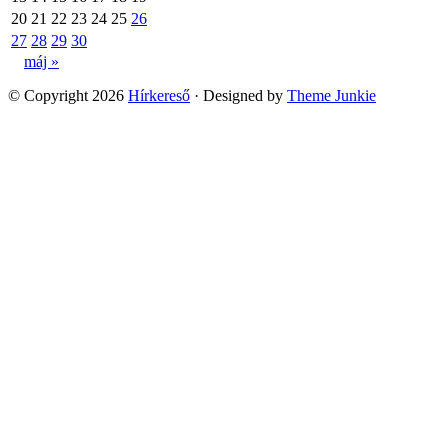
20
21
22
23
24
25
26
27
28
29
30
máj »
© Copyright 2026
Hírkereső
· Designed by
Theme Junkie