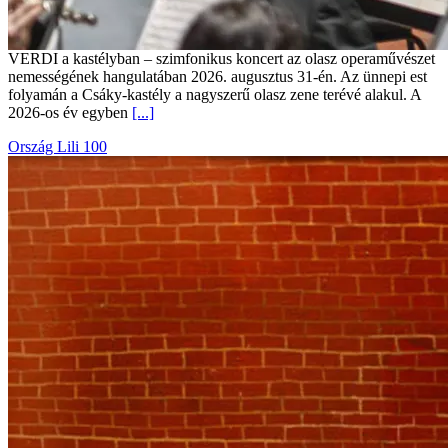
VERDI a kastélyban – szimfonikus koncert az olasz operaművészet
nemességének hangulatában 2026. augusztus 31-én. Az ünnepi est
folyamán a Csáky-kastély a nagyszerű olasz zene terévé alakul. A
2026-os év egyben
[...]
Ország Lili 100