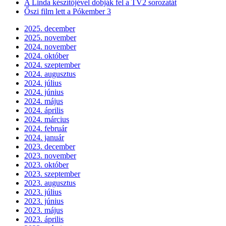
A Linda készítőjével dobják fel a TV2 sorozatát
Őszi film lett a Pókember 3
2025. december
2025. november
2024. november
2024. október
2024. szeptember
2024. augusztus
2024. július
2024. június
2024. május
2024. április
2024. március
2024. február
2024. január
2023. december
2023. november
2023. október
2023. szeptember
2023. augusztus
2023. július
2023. június
2023. május
2023. április