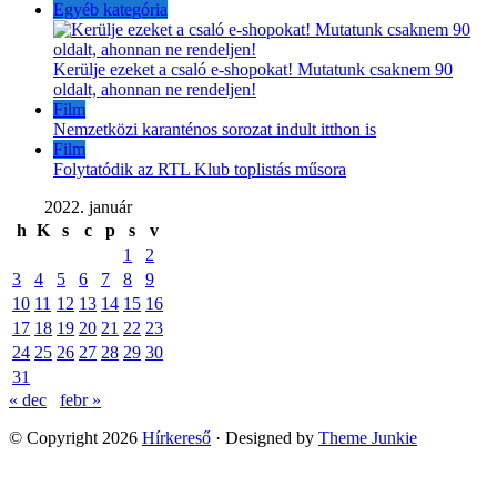
Egyéb kategória
Kerülje ezeket a csaló e-shopokat! Mutatunk csaknem 90
oldalt, ahonnan ne rendeljen!
Film
Nemzetközi karanténos sorozat indult itthon is
Film
Folytatódik az RTL Klub toplistás műsora
2022. január
h
K
s
c
p
s
v
1
2
3
4
5
6
7
8
9
10
11
12
13
14
15
16
17
18
19
20
21
22
23
24
25
26
27
28
29
30
31
« dec
febr »
© Copyright 2026
Hírkereső
· Designed by
Theme Junkie