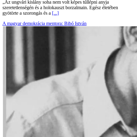
„Az ungvári kislány soha nem volt képes túllépni anyja
szeretetlenségén és a holokauszt borzalmain. Egész életében
gyötörte a szorongás és a
[...]
A magyar demokrácia mentora: Bibó István