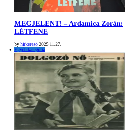
MEGJELENT! – Ardamica Zorán:
LÉTFENE
by
hirkeresö
2025.11.27.
Egyéb kategória