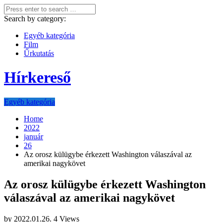
Search by category:
Egyéb kategória
Film
Űrkutatás
Hírkereső
Egyéb kategória
Home
2022
január
26
Az orosz külügybe érkezett Washington válaszával az
amerikai nagykövet
Az orosz külügybe érkezett Washington
válaszával az amerikai nagykövet
by
2022.01.26.
4 Views