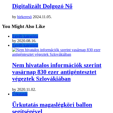
Digitalizált Dolgozó Nő
by
hirkeresö
2024.11.05.
You Might Also Like
Egyéb kategória
by
2020.08.16.
Egyéb kategória
Nem hivatalos információk szerint
vasárnap 830 ezer antigéntesztet
végeztek Szlovákiában
by
2020.11.02.
Űrkutatás
Űrkutatás magaslégköri ballon
segítségével