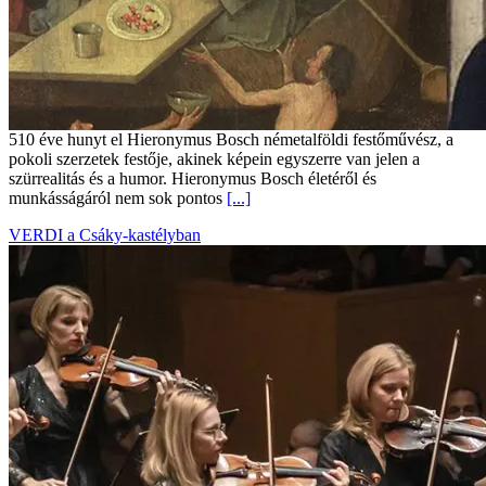
510 éve hunyt el Hieronymus Bosch németalföldi festőművész, a
pokoli szerzetek festője, akinek képein egyszerre van jelen a
szürrealitás és a humor. Hieronymus Bosch életéről és
munkásságáról nem sok pontos
[...]
VERDI a Csáky-kastélyban