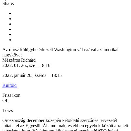
Share:
Az orosz külügybe érkezett Washington válaszával az amerikai
nagykövet
Mészáros Richárd
2022. 01. 26., sze – 18:16
2022. január 26., szerda – 18:15
Külföld
Friss ikon
Off
Törzs
Oroszország december közepén kétoldalú szerződés tervezetét
juttatta el az Egyesült Államoknak, és ebben egyebek között arra tett
javaslatot, hogy Washington kötelezze el magát a NATO keleti