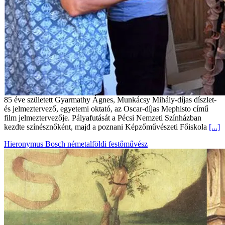
85 éve született Gyarmathy Ágnes, Munkácsy Mihály-díjas díszlet-
és jelmeztervező, egyetemi oktató, az Oscar-díjas Mephisto című
film jelmeztervezője. Pályafutását a Pécsi Nemzeti Színházban
kezdte színésznőként, majd a poznani Képzőművészeti Főiskola
[...]
Hieronymus Bosch németalföldi festőművész