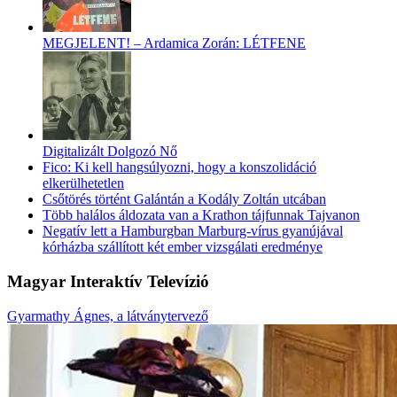
MEGJELENT! – Ardamica Zorán: LÉTFENE
Digitalizált Dolgozó Nő
Fico: Ki kell hangsúlyozni, hogy a konszolidáció
elkerülhetetlen
Csőtörés történt Galántán a Kodály Zoltán utcában
Több halálos áldozata van a Krathon tájfunnak Tajvanon
Negatív lett a Hamburgban Marburg-vírus gyanújával
kórházba szállított két ember vizsgálati eredménye
Magyar Interaktív Televízió
Gyarmathy Ágnes, a látványtervező