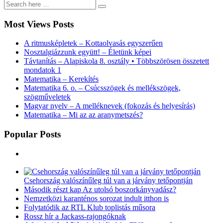
Most Views Posts
A ritmusképletek – Kottaolvasás egyszerűen
Nosztalgiázzunk együtt! – Életünk képei
Távtanítás – Alapiskola 8. osztály • Többszörösen összetett
mondatok 1
Matematika – Kerekítés
Matematika 6. o. – Csúcsszögek és mellékszögek,
szögműveletek
Magyar nyelv – A melléknevek (fokozás és helyesírás)
Matematika – Mi az az aranymetszés?
Popular Posts
Csehország valószínűleg túl van a járvány tetőpontján
Második részt kap Az utolsó boszorkányvadász?
Nemzetközi karanténos sorozat indult itthon is
Folytatódik az RTL Klub toplistás műsora
Rossz hír a Jackass-rajongóknak