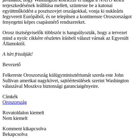
terjeszkedésének leállítása mellett, szüntesse be a katonai
együttműködést a posztszovjet országokkal, vonja ki nukleáris
fegyvereit Európából, és ne telepítsen a kontinensre Oroszországot
fenyegetni képes csapásmérő rendszereket.
Orosz tisztségviselők többször is hangsúlyozták, hogy a tervezet
mind a nyolc cikkére részletes írásbeli választ várnak az Egyesült
Államoktól.
A hírt frissítjük!
Bevezető
Felkereste Oroszország külügyminisztériumát szerda este John
Sullivan amerikai nagykövet, sajtóértesülések szerint Washington
válaszával Moszkva biztonsági garanciaigényeire.
Címkék
Oroszország
Rovatoldalon kiemelt
Nem kiemelt
Komment kikapcsolva
Bekapcsolva