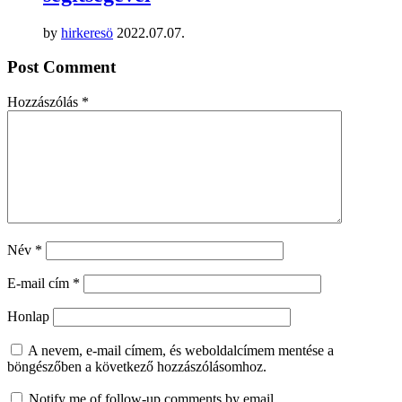
by
hirkeresö
2022.07.07.
Post Comment
Hozzászólás
*
Név
*
E-mail cím
*
Honlap
A nevem, e-mail címem, és weboldalcímem mentése a
böngészőben a következő hozzászólásomhoz.
Notify me of follow-up comments by email.