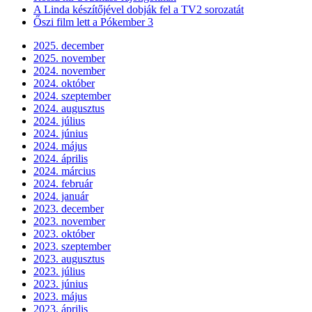
A Linda készítőjével dobják fel a TV2 sorozatát
Őszi film lett a Pókember 3
2025. december
2025. november
2024. november
2024. október
2024. szeptember
2024. augusztus
2024. július
2024. június
2024. május
2024. április
2024. március
2024. február
2024. január
2023. december
2023. november
2023. október
2023. szeptember
2023. augusztus
2023. július
2023. június
2023. május
2023. április