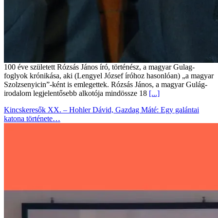
100 éve született Rózsás János író, történész, a magyar Gulag-
foglyok krónikása, aki (Lengyel József íróhoz hasonlóan) „a magyar
Szolzsenyicin”-ként is emlegettek. Rózsás János, a magyar Gulág-
irodalom legjelentősebb alkotója mindössze 18
[...]
Kincskeresők XX. – Hohler Dávid, Gazdag Máté: Egy galántai
katona története…