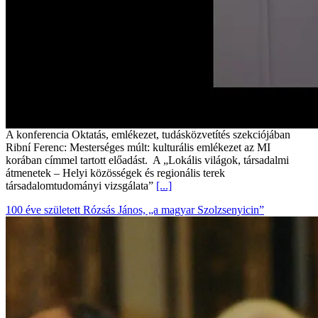
A konferencia Oktatás, emlékezet, tudásközvetítés szekciójában
Ribní Ferenc: Mesterséges múlt: kulturális emlékezet az MI
korában címmel tartott előadást. A „Lokális világok, társadalmi
átmenetek – Helyi közösségek és regionális terek
társadalomtudományi vizsgálata”
[...]
100 éve született Rózsás János, „a magyar Szolzsenyicin”