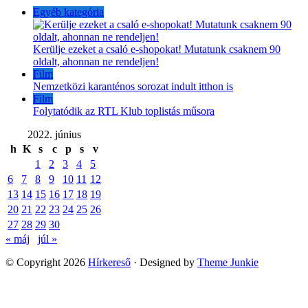
Egyéb kategória
Kerülje ezeket a csaló e-shopokat! Mutatunk csaknem 90
oldalt, ahonnan ne rendeljen!
Film
Nemzetközi karanténos sorozat indult itthon is
Film
Folytatódik az RTL Klub toplistás műsora
2022. június
h
K
s
c
p
s
v
1
2
3
4
5
6
7
8
9
10
11
12
13
14
15
16
17
18
19
20
21
22
23
24
25
26
27
28
29
30
« máj
júl »
© Copyright 2026
Hírkereső
· Designed by
Theme Junkie