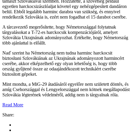
támaszt Szlovákiával szemben. Hozzátette, a szövetség például
egyetlen harckocsizászlóaljat követel egy nehézgépesített dandáron
belül. Ebből legalább harminc darabra van szükség, és ennyivel
rendelkezik Szlovákia is, ezért nem fogadhat el 15 darabot cserébe.
A tárcavezető megerősítette, hogy Németországgal folytatnak
tárgyalásokat a T-72-es harckocsik kompenzációjáról, amelyet
Szlovákia Ukrajnának adományozhat. Értékelte, hogy Németország
több ajánlattal is előállt.
Naď szerint ha Németország nem tudna harminc harckocsit
biztosítani Szlovákiának az Ukrajnának adományozott harmincért
cserébe, akkor elképzelhető egy olyan lehetőség is, hogy több
ország gyűjtené össze az odaajándékozott technikáért cserébe
biztosított gépeket.
Mint mondta, a MiG-29 átadásáról egyelőre nem született döntés, és
amíg Csehországgal és Lengyelországgal nem kötnek megállapodást
Szlovákia légterének védelméről, addig nem is tárgyalnak róla.
Read More
Share: