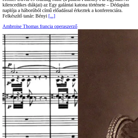
kilencedikes diákjai) az Egy galántai katona története – Dédapám
naplója a háborúból című előadással érkeztek a konferenciára.
Felkészítő tanár: Bényi
[...]
Ambroise Thomas francia operaszerző