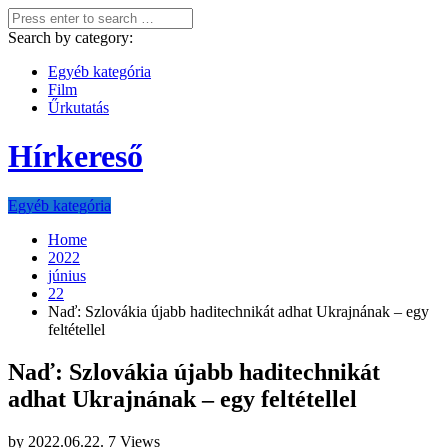
Search by category:
Egyéb kategória
Film
Űrkutatás
Hírkereső
Egyéb kategória
Home
2022
június
22
Naď: Szlovákia újabb haditechnikát adhat Ukrajnának – egy
feltétellel
Naď: Szlovákia újabb haditechnikát
adhat Ukrajnának – egy feltétellel
by
2022.06.22.
7 Views