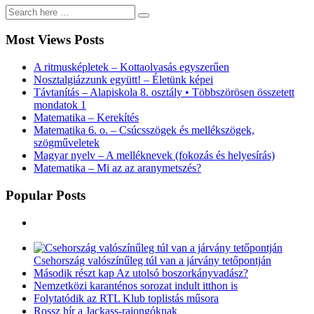
Most Views Posts
A ritmusképletek – Kottaolvasás egyszerűen
Nosztalgiázzunk együtt! – Életünk képei
Távtanítás – Alapiskola 8. osztály • Többszörösen összetett
mondatok 1
Matematika – Kerekítés
Matematika 6. o. – Csúcsszögek és mellékszögek,
szögműveletek
Magyar nyelv – A melléknevek (fokozás és helyesírás)
Matematika – Mi az az aranymetszés?
Popular Posts
Csehország valószínűleg túl van a járvány tetőpontján
Második részt kap Az utolsó boszorkányvadász?
Nemzetközi karanténos sorozat indult itthon is
Folytatódik az RTL Klub toplistás műsora
Rossz hír a Jackass-rajongóknak