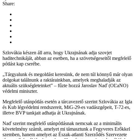
Share:
Szlovákia készen áll arra, hogy Ukrajnának adja szovjet
haditechnikáját, abban az esetben, ha a szövetségeseitől megfelelő
pótlást kap cserébe.
„Tárgyalunk és megoldást keresünk, de nem túl könnyű már olyan
dolgokat találnunk a raktárainkban, amelyek meghaladják az
aktuális szükségleteinket” – fűzte hozzá Jaroslav Naď (OĽaNO)
védelmi miniszter.
Megfelelő utánpótlás esetén a tárcavezető szerint Szlovákia az Igla
és Kub légvédelmi rendszereit, MiG-29-es vadászgépeit, T-72-es,
illetve BVP tankjait adhatja át Ukrajnának.
Naď szerint megfelelő utánpótlásnak nemcsak az a minimális
követelmény számít, amelyet mi támasztunk a Fegyveres Erőkkel
szemben, hanem amelyet az Észak-atlanti Szerződés Szervezete