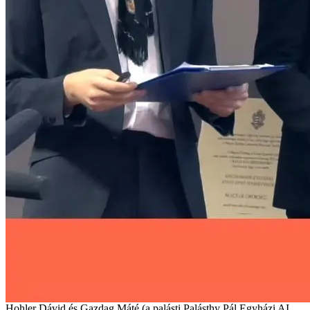
Hohler Dávid és Gazdag Máté (a palásti Palásthy Pál Egyházi AI