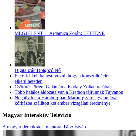
MEGJELENT! – Ardamica Zorán: LÉTFENE
Digitalizált Dolgozó Nő
Fico: Ki kell hangsúlyozni, hogy a konszolidáció
elkerülhetetlen
Csőtörés történt Galántán a Kodály Zoltán utcában
Több halálos áldozata van a Krathon tájfunnak Tajvanon
Negatív lett a Hamburgban Marburg-vírus gyanújával
kórházba szállított két ember vizsgálati eredménye
Magyar Interaktív Televízió
A magyar demokrácia mentora: Bibó István