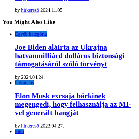
by
hirkeresö
2024.11.05.
You Might Also Like
Egyéb kategória
Joe Biden aláírta az Ukrajna
hatvanmilliárd dolláros biztonsági
támogatásáról szóló törvényt
by
2024.04.24.
Űrkutatás
Elon Musk excsaja bárkinek
megengedi, hogy felhasználja az MI-
vel generált hangját
by
hirkeresö
2023.04.27.
Film