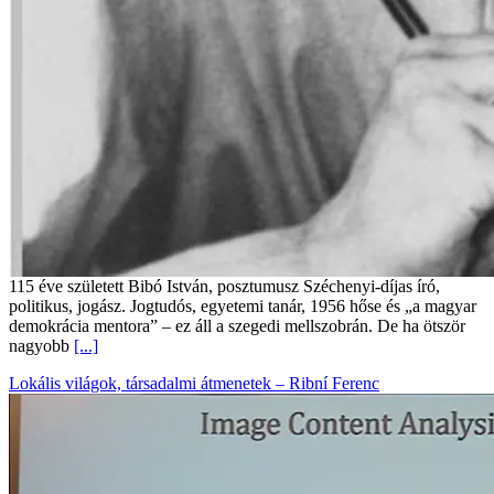
115 éve született Bibó István, posztumusz Széchenyi-díjas író,
politikus, jogász. Jogtudós, egyetemi tanár, 1956 hőse és „a magyar
demokrácia mentora” – ez áll a szegedi mellszobrán. De ha ötször
nagyobb
[...]
Lokális világok, társadalmi átmenetek – Ribní Ferenc