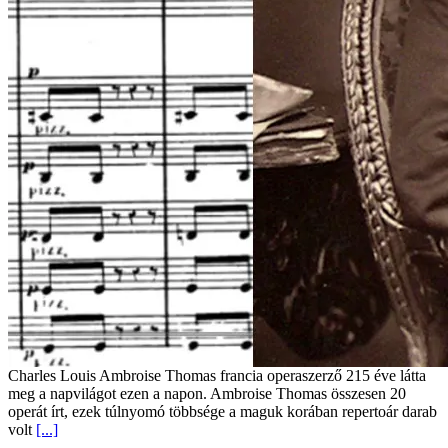
Charles Louis Ambroise Thomas francia operaszerző 215 éve látta
meg a napvilágot ezen a napon. Ambroise Thomas összesen 20
operát írt, ezek túlnyomó többsége a maguk korában repertoár darab
volt
[...]