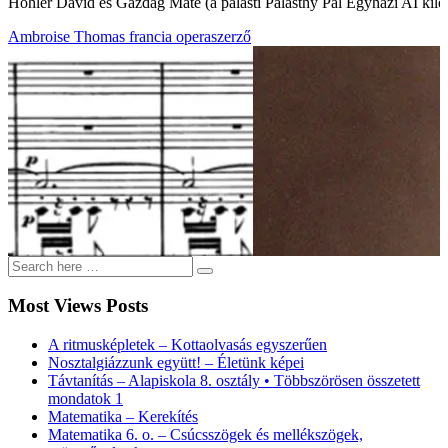
Hohler Dávid és Gazdag Máté (a palásti Palásthy Pál Egyházi AI kilen
Ambroise Thomas francia operaszerző
Most Views Posts
A ritmusképletek – Kottaolvasás egyszerűen
Nosztalgiázzunk együtt! – Életünk képei
Távtanítás – Alapiskola 8. osztály • Többszörösen összetett
mondatok 1
Matematika – Kerekítés
Matematika 6. o. – Csúcsszögek és mellékszögek,