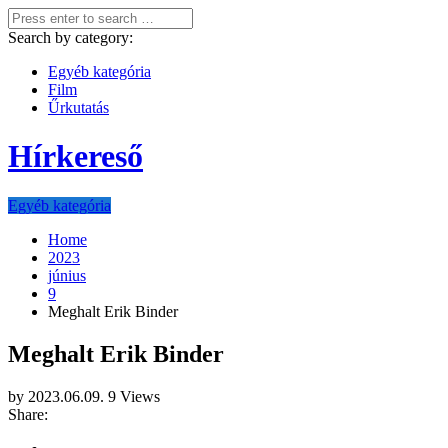
Search by category:
Egyéb kategória
Film
Űrkutatás
Hírkereső
Egyéb kategória
Home
2023
június
9
Meghalt Erik Binder
Meghalt Erik Binder
by
2023.06.09.
9 Views
Share: