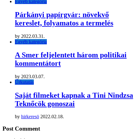
Egyéb kategória
Párkányi papírgyár: növekvő
kereslet, folyamatos a termelés
by
2022.03.31.
Egyéb kategória
A Smer feljelentett három politikai
kommentátort
by
2023.03.07.
Űrkutatás
Saját filmeket kapnak a Tini Nindzsa
Teknőcök gonoszai
by
hirkeresö
2022.02.18.
Post Comment