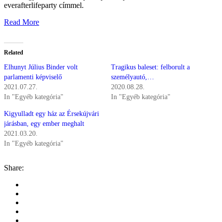
everafterlifeparty címmel.
Read More
Related
Elhunyt Július Binder volt
Tragikus baleset: felborult a
parlamenti képviselő
személyautó,…
2021.07.27.
2020.08.28.
In "Egyéb kategória"
In "Egyéb kategória"
Kigyulladt egy ház az Érsekújvári
járásban, egy ember meghalt
2021.03.20.
In "Egyéb kategória"
Share: