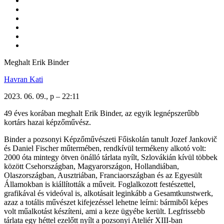
Meghalt Erik Binder
Havran Kati
2023. 06. 09., p – 22:11
49 éves korában meghalt Erik Binder, az egyik legnépszerűbb
kortárs hazai képzőművész.
Binder a pozsonyi Képzőművészeti Főiskolán tanult Jozef Jankovič
és Daniel Fischer műtermében, rendkívül termékeny alkotó volt:
2000 óta mintegy ötven önálló tárlata nyílt, Szlovákián kívül többek
között Csehországban, Magyarországon, Hollandiában,
Olaszországban, Ausztriában, Franciaországban és az Egyesült
Államokban is kiállították a műveit. Foglalkozott festészettel,
grafikával és videóval is, alkotásait leginkább a Gesamtkunstwerk,
azaz a totális művészet kifejezéssel lehetne leírni: bármiből képes
volt műalkotást készíteni, ami a keze ügyébe került. Legfrissebb
tárlata egy héttel ezelőtt nyílt a pozsonyi Ateliér XIII-ban