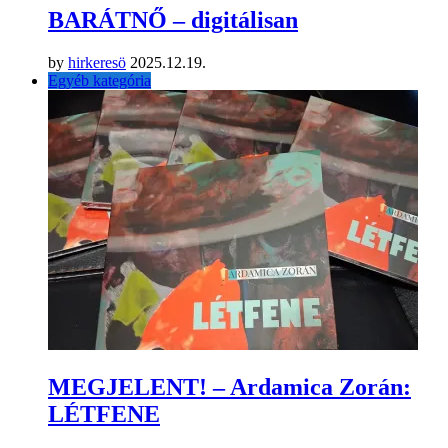
BARÁTNŐ – digitálisan
by
hirkeresö
2025.12.19.
Egyéb kategória
MEGJELENT! – Ardamica Zorán:
LÉTFENE