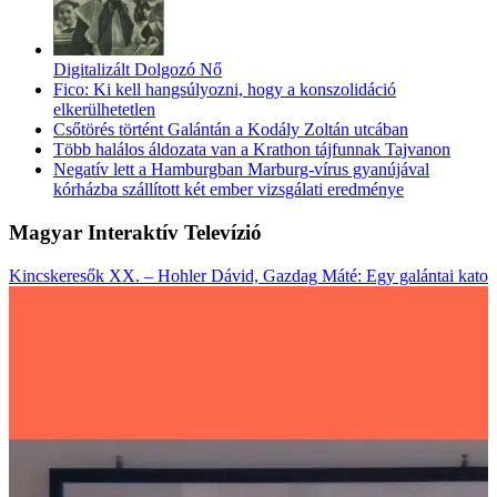
Digitalizált Dolgozó Nő
Fico: Ki kell hangsúlyozni, hogy a konszolidáció
elkerülhetetlen
Csőtörés történt Galántán a Kodály Zoltán utcában
Több halálos áldozata van a Krathon tájfunnak Tajvanon
Negatív lett a Hamburgban Marburg-vírus gyanújával
kórházba szállított két ember vizsgálati eredménye
Magyar Interaktív Televízió
Kincskeresők XX. – Hohler Dávid, Gazdag Máté: Egy galántai katon