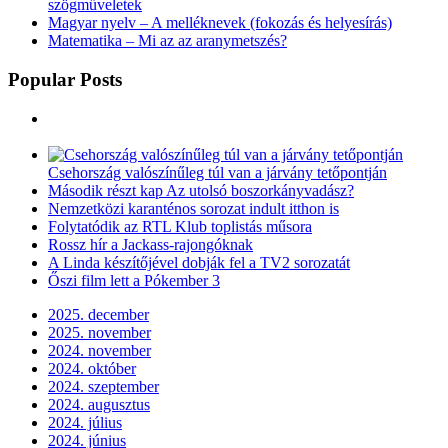
szögműveletek
Magyar nyelv – A melléknevek (fokozás és helyesírás)
Matematika – Mi az az aranymetszés?
Popular Posts
Csehország valószínűleg túl van a járvány tetőpontján
Második részt kap Az utolsó boszorkányvadász?
Nemzetközi karanténos sorozat indult itthon is
Folytatódik az RTL Klub toplistás műsora
Rossz hír a Jackass-rajongóknak
A Linda készítőjével dobják fel a TV2 sorozatát
Őszi film lett a Pókember 3
2025. december
2025. november
2024. november
2024. október
2024. szeptember
2024. augusztus
2024. július
2024. június