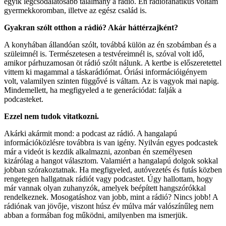
egyik legcsodálatosabb találmány a rádió. Én rádiófanatikus voltam
gyermekkoromban, illetve az egész család is.
Gyakran szólt otthon a rádió? Akár háttérzajként?
A konyhában állandóan szólt, továbbá külön az én szobámban és a
szüleimnél is. Természetesen a testvéreimnél is, szóval volt idő,
amikor párhuzamosan öt rádió szólt nálunk. A kertbe is előszeretettel
vittem ki magammal a táskarádiómat. Óriási információigényem
volt, valamilyen szinten függővé is váltam. Az is vagyok mai napig.
Mindemellett, ha megfigyeled a te generációdat: falják a
podcasteket.
Ezzel nem tudok vitatkozni.
Akárki akármit mond: a podcast az rádió. A hangalapú
információközlésre továbbra is van igény. Nyilván egyes podcastek
már a videót is kezdik alkalmazni, azonban én személyesen
kizárólag a hangot választom. Valamiért a hangalapú dolgok sokkal
jobban szórakoztatnak. Ha megfigyeled, autóvezetés és futás közben
rengetegen hallgatnak rádiót vagy podcastet. Úgy hallottam, hogy
már vannak olyan zuhanyzók, amelyek beépített hangszórókkal
rendelkeznek. Mosogatáshoz van jobb, mint a rádió? Nincs jobb! A
rádiónak van jövője, viszont húsz év múlva már valószínűleg nem
abban a formában fog működni, amilyenben ma ismerjük.