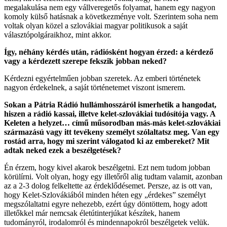
megalakulása nem egy vállveregetős folyamat, hanem egy nagyon
komoly külső hatásnak a következménye volt. Szerintem soha nem
voltak olyan közel a szlovákiai magyar politikusok a saját
választópolgáraikhoz, mint akkor.
Így, néhány kérdés után, rádiósként hogyan érzed: a kérdező
vagy a kérdezett szerepe fekszik jobban neked?
Kérdezni egyértelműen jobban szeretek. Az emberi történetek
nagyon érdekelnek, a saját történetemet viszont ismerem.
Sokan a Pátria Rádió hullámhosszáról ismerhetik a hangodat,
hiszen a rádió kassai, illetve kelet-szlovákiai tudósítója vagy. A
Keleten a helyzet… című műsorodban más-más kelet-szlovákiai
származású vagy itt tevékeny személyt szólaltatsz meg. Van egy
rostád arra, hogy mi szerint válogatod ki az embereket? Mit
adtak neked ezek a beszélgetések?
Én érzem, hogy kivel akarok beszélgetni. Ezt nem tudom jobban
körülírni. Volt olyan, hogy egy illetőről alig tudtam valamit, azonban
az a 2-3 dolog felkeltette az érdeklődésemet. Persze, az is ott van,
hogy Kelet-Szlovákiából minden héten egy „érdekes” személyt
megszólaltatni egyre nehezebb, ezért úgy döntöttem, hogy adott
illetőkkel már nemcsak életútinterjúkat készítek, hanem
tudományról, irodalomról és mindennapokról beszélgetek velük.