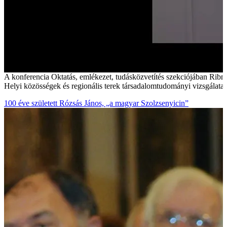
A konferencia Oktatás, emlékezet, tudásközvetítés szekciójában Ribní
Helyi közösségek és regionális terek társadalomtudományi vizsgálata
100 éve született Rózsás János, „a magyar Szolzsenyicin”