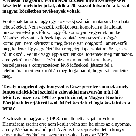
A Kassai Magyarok Fórumával közösen olyan személyekkel
készítettél mélyinterjúkat, akik a 20. század folyamán a kassai
magyar közéletben tevékenyek voltak.
Fontosnak tartom, hogy egy közösség számára mutassuk be a fiatal
tehetségeket. Nem vesszük kellőképpen komolyan a fiatalokat,
miközben elvárjuk tőlük, hogy ők komolyan vegyenek minket.
Másrészt viszont az idősek tapasztalatát sem vesszük eléggé
komolyan, nem kérdezzük meg őket olyan dolgokról, amelyekről
meg kellene. Egy-egy életútban rengeteg tapasztalat rejtőzik, s ez
rólunk szól. Velünk vagy épp a szüleinkkel történtek meg mindazok,
amelyekről mesélnek. Ezért biztatok mindenkit arra, hogy
beszélgessen a környezetében lévő idősekkel, játssza fel a
telefonjára, mert évek múltán meg fogja bánni, hogy ezt nem tette
meg.
Tavaly megjelent egy könyved is Összepréselve címmel, amely
fontos adalékként szolgál a szlovákiai magyarság múltját
tekintve, hiszen az 1998-as pártfúzióról, a Magyar Koalíció
Pártjának létrejöttéről szól. Miért kezdett el foglalkoztatni ez a
téma?
A szlovákiai magyarság 1998-ban átlépett a saját árnyékán.
Elemzésem szerint erre nem került volna sor, ha nincs az a nyomás,
amely Mečiar irányából jött. Azért is Összepréselve lett a könyv
címe, mivel érzékeltetni szerettem volna, hogy az MKP