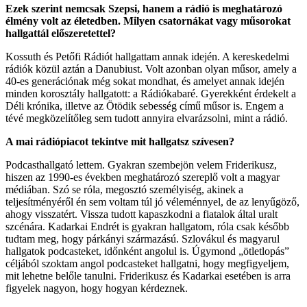
Ezek szerint nemcsak Szepsi, hanem a rádió is meghatározó
élmény volt az életedben. Milyen csatornákat vagy műsorokat
hallgattál előszeretettel?
Kossuth és Petőfi Rádiót hallgattam annak idején. A kereskedelmi
rádiók közül aztán a Danubiust. Volt azonban olyan műsor, amely a
40-es generációnak még sokat mondhat, és amelyet annak idején
minden korosztály hallgatott: a Rádiókabaré. Gyerekként érdekelt a
Déli krónika, illetve az Ötödik sebesség című műsor is. Engem a
tévé megközelítőleg sem tudott annyira elvarázsolni, mint a rádió.
A mai rádiópiacot tekintve mit hallgatsz szívesen?
Podcasthallgató lettem. Gyakran szembejön velem Friderikusz,
hiszen az 1990-es években meghatározó szereplő volt a magyar
médiában. Szó se róla, megosztó személyiség, akinek a
teljesítményéről én sem voltam túl jó véleménnyel, de az lenyűgöző,
ahogy visszatért. Vissza tudott kapaszkodni a fiatalok által uralt
szcénára. Kadarkai Endrét is gyakran hallgatom, róla csak később
tudtam meg, hogy párkányi származású. Szlovákul és magyarul
hallgatok podcasteket, időnként angolul is. Úgymond „ötletlopás”
céljából szoktam angol podcasteket hallgatni, hogy megfigyeljem,
mit lehetne belőle tanulni. Friderikusz és Kadarkai esetében is arra
figyelek nagyon, hogy hogyan kérdeznek.