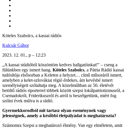
Köteles Szabolcs, a kassai rádiós
Kulcsár Gábor
2023. 12. 01., p – 12:23
„
A kassai stúdióból köszöntöm kedves hallgatóinkat!” – cseng a
fülünkben egy ismert hang.
Köteles Szabolcs
, a Pátria Rádió kassai
tudósítója elsősorban a Keleten a helyzet… című műsoráról ismert,
amelyben a kelet-szlovákiai régió érdekes, ám kevésbé ismert
személyiségeit szólaltatja meg. A közelmúltban az 50. életévét
betöltő rádiós riporterrel többek között szepsi lokálpatriotizmusról, a
Csemadokról, Friderikuszról és arról is beszélgettünk, miért fog
szólni évek múlva is a rádió.
Gyermekkorodból mit tartasz olyan eseménynek vagy
jelenségnek, amely a későbbi életpályádat is meghatározta?
Számomra Szepsi a meghatározó élmény. Van egy elméletem, amit