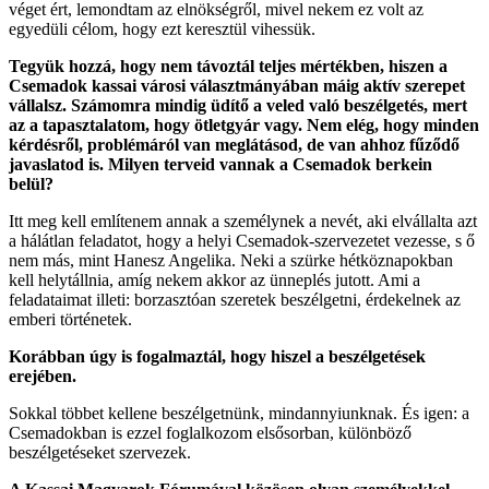
véget ért, lemondtam az elnökségről, mivel nekem ez volt az
egyedüli célom, hogy ezt keresztül vihessük.
Tegyük hozzá, hogy nem távoztál teljes mértékben, hiszen a
Csemadok kassai városi választmányában máig aktív szerepet
vállalsz. Számomra mindig üdítő a veled való beszélgetés, mert
az a tapasztalatom, hogy ötletgyár vagy. Nem elég, hogy minden
kérdésről, problémáról van meglátásod, de van ahhoz fűződő
javaslatod is. Milyen terveid vannak a Csemadok berkein
belül?
Itt meg kell említenem annak a személynek a nevét, aki elvállalta azt
a hálátlan feladatot, hogy a helyi Csemadok-szervezetet vezesse, s ő
nem más, mint Hanesz Angelika. Neki a szürke hétköznapokban
kell helytállnia, amíg nekem akkor az ünneplés jutott. Ami a
feladataimat illeti: borzasztóan szeretek beszélgetni, érdekelnek az
emberi történetek.
Korábban úgy is fogalmaztál, hogy hiszel a beszélgetések
erejében.
Sokkal többet kellene beszélgetnünk, mindannyiunknak. És igen: a
Csemadokban is ezzel foglalkozom elsősorban, különböző
beszélgetéseket szervezek.