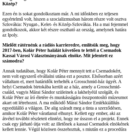
Közép?
Ezen én is sokat gondolkoztam már. A mi időnkben ez teljesen
egyértelmű volt, hiszen a szocializmusban három részre volt osztva
Szlovákia: Nyugat-, Kelet- és Közép-Szlovákia. Ha a mai fejemmel
gondolkozok, akkor két részre osztható az ország, amelynek határa
az Ipoly.
Mielőtt rátérnénk a rádiós karrieredre, említsük meg, hogy
2017-ben, Kolár Péter halálát követően te lettél a Csemadok
Kassai Városi Választmányának elnöke. Mit jelentett ez
számodra?
Annak tudatában, hogy Kolár Péter mennyit tett a Csemadokért,
nem volt egyszerű elvállalni utána ezt a posztot. Elsősorban azért
vállaltam el, mert határidők terhelték a Grosschmid-ház ügyét. A
helyi Csemadok birtokába került az a ház, amely a Grosschmid-
család, vagyis Márai Sándor szüleinek a lakhelyéül szolgált, és
Kolár Péter az író életére és munkásságára összpontosító múzeumot
akart ott létrehozni. A ma működő Márai Sándor Emlékkiállítás
egyedülálló a világon. De alig száradt meg a tinta a szerződésen,
amikor Kolár Péter váratlanul elhunyt. Kellett egy ember, aki az
átvétel további részleteit elintézi, hogy ne ússzon el a projekt. Ennek
csak egy járható útja volt: az illetőnek a kassai Csemadok elnökének
kellett lennie. Végül közösen összehoztuk, s miután ez a procedúra