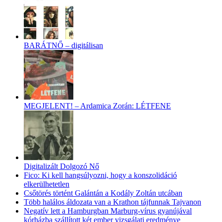
BARÁTNŐ – digitálisan
MEGJELENT! – Ardamica Zorán: LÉTFENE
Digitalizált Dolgozó Nő
Fico: Ki kell hangsúlyozni, hogy a konszolidáció
elkerülhetetlen
Csőtörés történt Galántán a Kodály Zoltán utcában
Több halálos áldozata van a Krathon tájfunnak Tajvanon
Negatív lett a Hamburgban Marburg-vírus gyanújával
kórházba szállított két ember vizsgálati eredménye