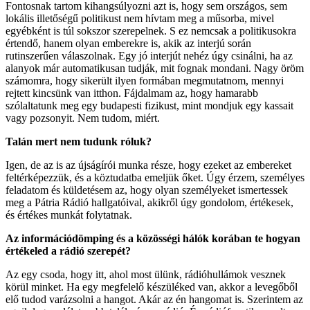
Fontosnak tartom kihangsúlyozni azt is, hogy sem országos, sem
lokális illetőségű politikust nem hívtam meg a műsorba, mivel
egyébként is túl sokszor szerepelnek. S ez nemcsak a politikusokra
értendő, hanem olyan emberekre is, akik az interjú során
rutinszerűen válaszolnak. Egy jó interjút nehéz úgy csinálni, ha az
alanyok már automatikusan tudják, mit fognak mondani. Nagy öröm
számomra, hogy sikerült ilyen formában megmutatnom, mennyi
rejtett kincsünk van itthon. Fájdalmam az, hogy hamarabb
szólaltatunk meg egy budapesti fizikust, mint mondjuk egy kassait
vagy pozsonyit. Nem tudom, miért.
Talán mert nem tudunk róluk?
Igen, de az is az újságírói munka része, hogy ezeket az embereket
feltérképezzük, és a köztudatba emeljük őket. Úgy érzem, személyes
feladatom és küldetésem az, hogy olyan személyeket ismertessek
meg a Pátria Rádió hallgatóival, akikről úgy gondolom, értékesek,
és értékes munkát folytatnak.
Az információdömping és a közösségi hálók korában te hogyan
értékeled a rádió szerepét?
Az egy csoda, hogy itt, ahol most ülünk, rádióhullámok vesznek
körül minket. Ha egy megfelelő készüléked van, akkor a levegőből
elő tudod varázsolni a hangot. Akár az én hangomat is. Szerintem az