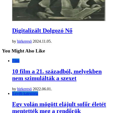
Digitalizált Dolgozó Nő
by
hirkeresö
2024.11.05.
You Might Also Like
Film
10 film a 21. századból, melyekben
nem szimulálták a szexet
by
hirkeresö
2022.06.01.
Egyéb kategória
Egy volán mögött elájult sofőr életét
mentették meg a rendőrök