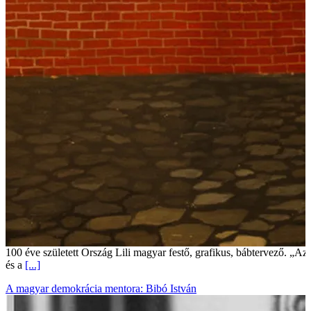
100 éve született Ország Lili magyar festő, grafikus, bábtervező. „Az
és a
[...]
A magyar demokrácia mentora: Bibó István