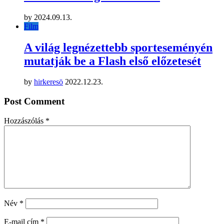
by
2024.09.13.
Film
A világ legnézettebb sporteseményén
mutatják be a Flash első előzetesét
by
hirkeresö
2022.12.23.
Post Comment
Hozzászólás
*
Név
*
E-mail cím
*