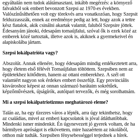
egyáltalán nem tudok alátámasztani, inkább megérzés: a környező
falvakból sok embert bevonzott Szepsi az 1970-es években.
Valószínűsíthetően volt egy törekvés arra vonatkozóan, hogy Szepsit
felduzzasszák, ennek az eredménye pedig az lett, hogy azok a tettre
kész fiatalok, akik csinálni akartak valamit, faluból Szepsire jöttek.
Édesanyám jánoki, édesapám tornaújfalui, szóval ők is ezek közé az
emberek közé tartoztak, illetve azok is, akiknek a gyermekeivel én
alapiskolába jártam.
Szepsi lokálpatrióta vagy?
Abszolút. Annak ellenére, hogy édesapám mindig emlékeztetett arra,
hogy életem első félévét Tornaújfalun töltöttem. Szepsiben nem az
épületekhez kötődtem, hanem az ottani emberekhez. A szél ott
valamiért nagyon sok érdekes embert összefújt. Egy provinciális
kisvároshoz képest az onnan származó barátaim sokrétűek,
képzőművészek, újságírók, autóipari tervezők, és még sorolhatnám.
Mi a szepsi lokálpatriotizmus meghatározó eleme?
Talán az, ha egy tízezres város a lépték, arra úgy tekinthetsz, hogy
az családias, mivel az emberi kapcsolatok is jóval átláthatóbbak.
Mindenki ismer mindenkit. Én úgynevezett jó gyerek voltam, de ha
bármilyen apróságot is elkövettem, mire hazaértem az iskolából,
otthon már tudták. Szepsiben fénysebességgel terjednek a hírek.