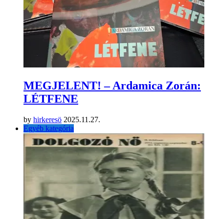
MEGJELENT! – Ardamica Zorán:
LÉTFENE
by
hirkeresö
2025.11.27.
Egyéb kategória