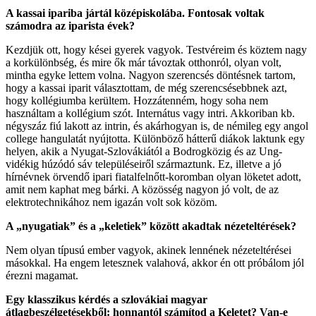
A kassai ipariba jártál középiskolába. Fontosak voltak
számodra az iparista évek?
Kezdjük ott, hogy kései gyerek vagyok. Testvéreim és köztem nagy
a korkülönbség, és mire ők már távoztak otthonról, olyan volt,
mintha egyke lettem volna. Nagyon szerencsés döntésnek tartom,
hogy a kassai iparit választottam, de még szerencsésebbnek azt,
hogy kollégiumba kerültem. Hozzátenném, hogy soha nem
használtam a kollégium szót. Internátus vagy intri. Akkoriban kb.
négyszáz fiú lakott az intrin, és akárhogyan is, de némileg egy angol
college hangulatát nyújtotta. Különböző hátterű diákok laktunk egy
helyen, akik a Nyugat-Szlovákiától a Bodrogközig és az Ung-
vidékig húzódó sáv településeiről származtunk. Ez, illetve a jó
hírnévnek örvendő ipari fiatalfelnőtt-koromban olyan löketet adott,
amit nem kaphat meg bárki. A közösség nagyon jó volt, de az
elektrotechnikához nem igazán volt sok közöm.
A „nyugatiak” és a „keletiek” között akadtak nézeteltérések?
Nem olyan típusú ember vagyok, akinek lennének nézeteltérései
másokkal. Ha engem letesznek valahová, akkor én ott próbálom jól
érezni magamat.
Egy klasszikus kérdés a szlovákiai magyar
átlagbeszélgetésekből: honnantól számítod a Keletet? Van-e