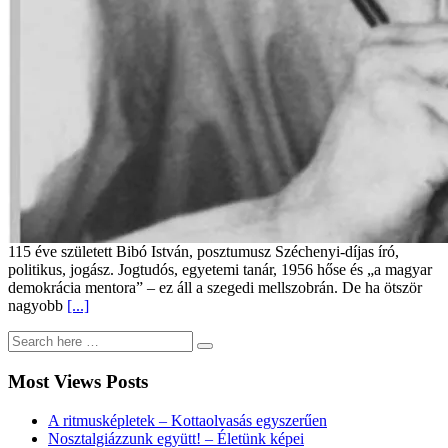
115 éve született Bibó István, posztumusz Széchenyi-díjas író,
politikus, jogász. Jogtudós, egyetemi tanár, 1956 hőse és „a magyar
demokrácia mentora” – ez áll a szegedi mellszobrán. De ha ötször
nagyobb
[...]
Most Views Posts
A ritmusképletek – Kottaolvasás egyszerűen
Nosztalgiázzunk együtt! – Életünk képei