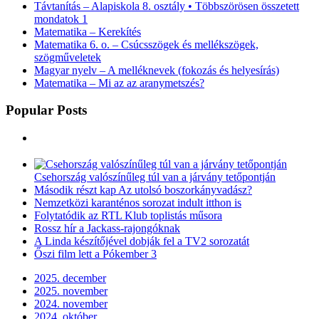
Távtanítás – Alapiskola 8. osztály • Többszörösen összetett
mondatok 1
Matematika – Kerekítés
Matematika 6. o. – Csúcsszögek és mellékszögek,
szögműveletek
Magyar nyelv – A melléknevek (fokozás és helyesírás)
Matematika – Mi az az aranymetszés?
Popular Posts
Csehország valószínűleg túl van a járvány tetőpontján
Második részt kap Az utolsó boszorkányvadász?
Nemzetközi karanténos sorozat indult itthon is
Folytatódik az RTL Klub toplistás műsora
Rossz hír a Jackass-rajongóknak
A Linda készítőjével dobják fel a TV2 sorozatát
Őszi film lett a Pókember 3
2025. december
2025. november
2024. november
2024. október