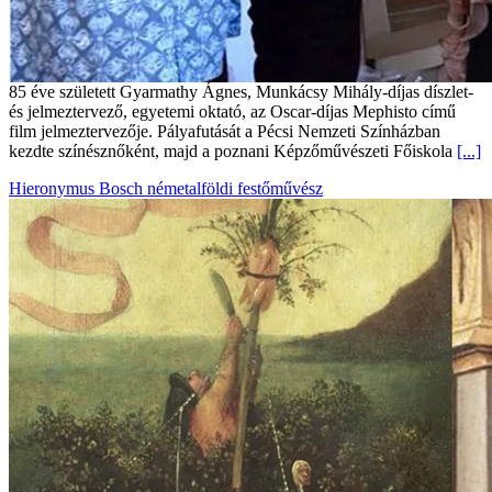
85 éve született Gyarmathy Ágnes, Munkácsy Mihály-díjas díszlet-
és jelmeztervező, egyetemi oktató, az Oscar-díjas Mephisto című
film jelmeztervezője. Pályafutását a Pécsi Nemzeti Színházban
kezdte színésznőként, majd a poznani Képzőművészeti Főiskola
[...]
Hieronymus Bosch németalföldi festőművész