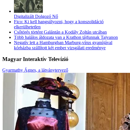
Digitalizált Dolgozó Nő
Fico: Ki kell hangsúlyozni, hogy a konszolidáció
elkerülhetetlen
Csőtörés történt Galántán a Kodály Zoltán utcában
Több halálos áldozata van a Krathon tájfunnak Tajvanon
Negatív lett a Hamburgban Marburg-vírus gyanújával
kórházba szállított két ember vizsgálati eredménye
Magyar Interaktív Televízió
Gyarmathy Ágnes, a látványtervező