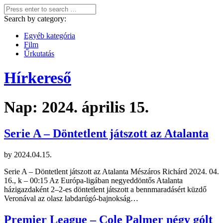
Search by category:
Egyéb kategória
Film
Űrkutatás
Hírkereső
Nap:
2024. április 15.
Serie A – Döntetlent játszott az Atalanta
by
2024.04.15.
Serie A – Döntetlent játszott az Atalanta Mészáros Richárd 2024. 04.
16., k – 00:15 Az Európa-ligában negyeddöntős Atalanta
házigazdaként 2–2-es döntetlent játszott a bennmaradásért küzdő
Veronával az olasz labdarúgó-bajnokság…
Premier League – Cole Palmer négy gólt