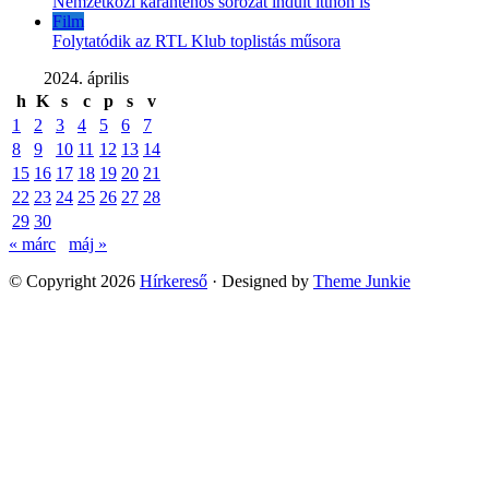
Nemzetközi karanténos sorozat indult itthon is
Film
Folytatódik az RTL Klub toplistás műsora
2024. április
h
K
s
c
p
s
v
1
2
3
4
5
6
7
8
9
10
11
12
13
14
15
16
17
18
19
20
21
22
23
24
25
26
27
28
29
30
« márc
máj »
© Copyright 2026
Hírkereső
· Designed by
Theme Junkie