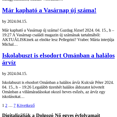
Már kapható a Vasárnap új száma!
by
2024.04.15.
Már kapható a Vasárnap új száma! Gazdag József 2024. 04. 15., h –
19:27 A Vasárnap családi magazin új számának tartalmából:
AKTUÁLISKinek az elnöke lesz Pellegrini? Vrabec Mária interjúja
Michal…
Iskolabuszt is elsodort Ománban a halálos
árvíz
by
2024.04.15.
Iskolabuszt is elsodort Ománban a halálos árvíz Kulcsár Péter 2024.
04. 15., h – 19:26 Legalább tizenhét halálos áldozatot követelt
Ománban a villámáradásokat okozó heves esőzés, az árvíz egy
iskolásokat…
Bejegyzések
1
2
…
7
Következő
lapozása
Digitalizálják a Dolgozó Nő egyes évfolyamait