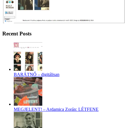
Recent Posts
BARÁTNŐ – digitálisan
MEGJELENT! – Ardamica Zorán: LÉTFENE