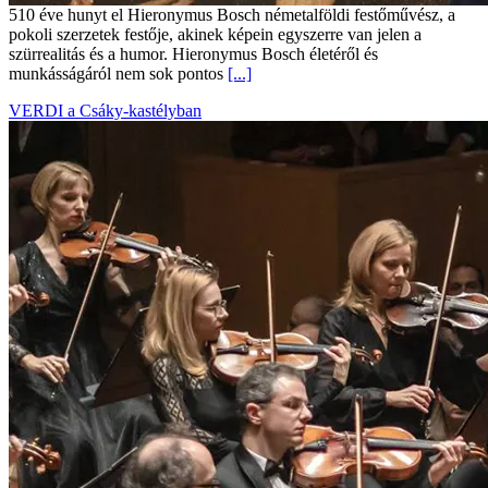
510 éve hunyt el Hieronymus Bosch németalföldi festőművész, a
pokoli szerzetek festője, akinek képein egyszerre van jelen a
szürrealitás és a humor. Hieronymus Bosch életéről és
munkásságáról nem sok pontos
[...]
VERDI a Csáky-kastélyban