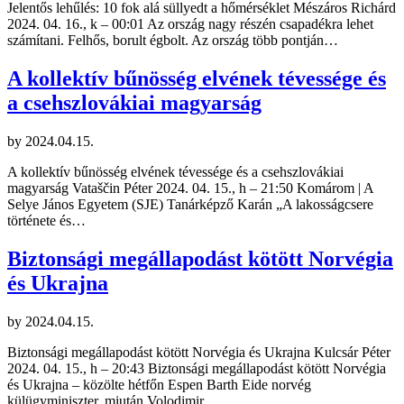
Jelentős lehűlés: 10 fok alá süllyedt a hőmérséklet Mészáros Richárd
2024. 04. 16., k – 00:01 Az ország nagy részén csapadékra lehet
számítani. Felhős, borult égbolt. Az ország több pontján…
A kollektív bűnösség elvének tévessége és
a csehszlovákiai magyarság
by
2024.04.15.
A kollektív bűnösség elvének tévessége és a csehszlovákiai
magyarság Vataščin Péter 2024. 04. 15., h – 21:50 Komárom | A
Selye János Egyetem (SJE) Tanárképző Karán „A lakosságcsere
története és…
Biztonsági megállapodást kötött Norvégia
és Ukrajna
by
2024.04.15.
Biztonsági megállapodást kötött Norvégia és Ukrajna Kulcsár Péter
2024. 04. 15., h – 20:43 Biztonsági megállapodást kötött Norvégia
és Ukrajna – közölte hétfőn Espen Barth Eide norvég
külügyminiszter, miután Volodimir…