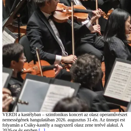
VERDI a kastélyban – szimfonikus koncert az olasz operaművészet
nemességének hangulatában 2026. augusztus 31-én. Az ünnepi est
folyamán a Csáky-kastély a nagyszerű olasz zene terévé alakul. A
2026-os év egyben
[...]