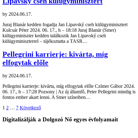
Lipavský cseh külügyminisztert
by
2024.06.17.
Juraj Blanár kedden fogadja Jan Lipavský cseh külügyminisztert
Kulcsár Péter 2024. 06. 17., h – 18:18 Juraj Blanár (Smer)
külügyminiszter kedden találkozik Jan Lipavský cseh
külügyminiszterrel – tájékoztatta a TASR…
Pellegrini karrierje: kivárta, míg
elfogytak előle
by
2024.06.17.
Pellegrini karrierje: kivárta, míg elfogytak előle Czímer Gábor 2024.
06. 17., h – 17:28 Pozsony | Az új államfő, Peter Pellegrini mindig is
fontos ember akart lenni. A Smer színeiben…
Bejegyzések
1
2
…
7
Következő
lapozása
Digitalizálják a Dolgozó Nő egyes évfolyamait