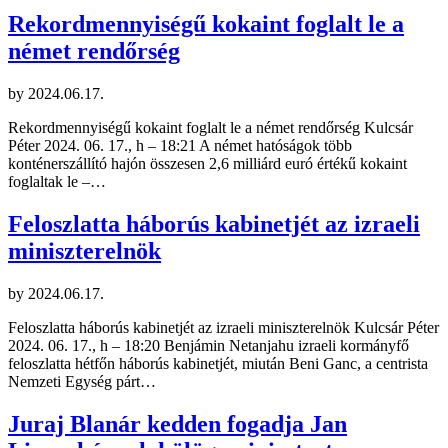
Rekordmennyiségű kokaint foglalt le a
német rendőrség
by
2024.06.17.
Rekordmennyiségű kokaint foglalt le a német rendőrség Kulcsár
Péter 2024. 06. 17., h – 18:21 A német hatóságok több
konténerszállító hajón összesen 2,6 milliárd euró értékű kokaint
foglaltak le –…
Feloszlatta háborús kabinetjét az izraeli
miniszterelnök
by
2024.06.17.
Feloszlatta háborús kabinetjét az izraeli miniszterelnök Kulcsár Péter
2024. 06. 17., h – 18:20 Benjámin Netanjahu izraeli kormányfő
feloszlatta hétfőn háborús kabinetjét, miután Beni Ganc, a centrista
Nemzeti Egység párt…
Juraj Blanár kedden fogadja Jan