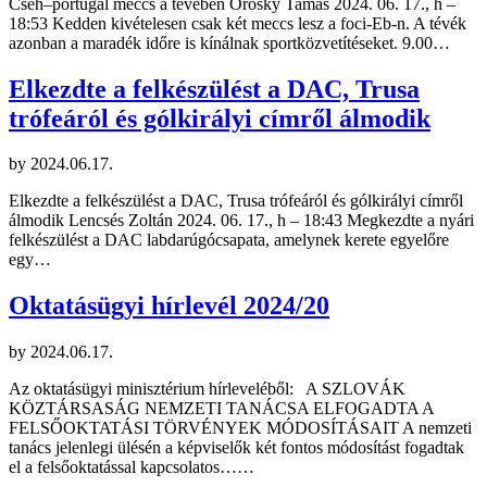
Cseh–portugál meccs a tévében Orosky Tamás 2024. 06. 17., h –
18:53 Kedden kivételesen csak két meccs lesz a foci-Eb-n. A tévék
azonban a maradék időre is kínálnak sportközvetítéseket. 9.00…
Elkezdte a felkészülést a DAC, Trusa
trófeáról és gólkirályi címről álmodik
by
2024.06.17.
Elkezdte a felkészülést a DAC, Trusa trófeáról és gólkirályi címről
álmodik Lencsés Zoltán 2024. 06. 17., h – 18:43 Megkezdte a nyári
felkészülést a DAC labdarúgócsapata, amelynek kerete egyelőre
egy…
Oktatásügyi hírlevél 2024/20
by
2024.06.17.
Az oktatásügyi minisztérium hírleveléből: A SZLOVÁK
KÖZTÁRSASÁG NEMZETI TANÁCSA ELFOGADTA A
FELSŐOKTATÁSI TÖRVÉNYEK MÓDOSÍTÁSAIT A nemzeti
tanács jelenlegi ülésén a képviselők két fontos módosítást fogadtak
el a felsőoktatással kapcsolatos……