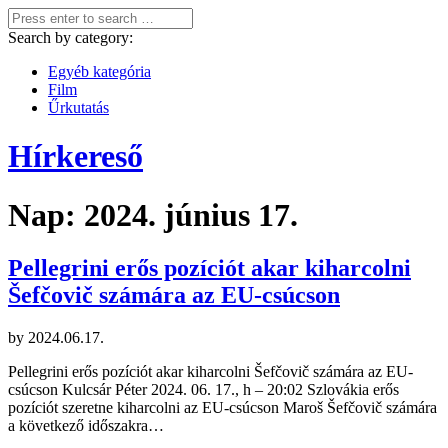
Search by category:
Egyéb kategória
Film
Űrkutatás
Hírkereső
Nap:
2024. június 17.
Pellegrini erős pozíciót akar kiharcolni
Šefčovič számára az EU-csúcson
by
2024.06.17.
Pellegrini erős pozíciót akar kiharcolni Šefčovič számára az EU-
csúcson Kulcsár Péter 2024. 06. 17., h – 20:02 Szlovákia erős
pozíciót szeretne kiharcolni az EU-csúcson Maroš Šefčovič számára
a következő időszakra…