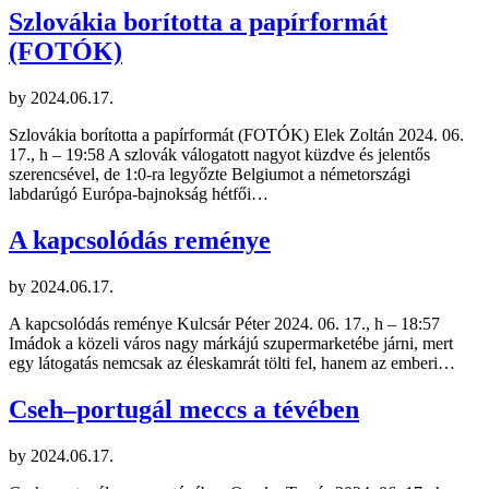
Szlovákia borította a papírformát
(FOTÓK)
by
2024.06.17.
Szlovákia borította a papírformát (FOTÓK) Elek Zoltán 2024. 06.
17., h – 19:58 A szlovák válogatott nagyot küzdve és jelentős
szerencsével, de 1:0-ra legyőzte Belgiumot a németországi
labdarúgó Európa-bajnokság hétfői…
A kapcsolódás reménye
by
2024.06.17.
A kapcsolódás reménye Kulcsár Péter 2024. 06. 17., h – 18:57
Imádok a közeli város nagy márkájú szupermarketébe járni, mert
egy látogatás nemcsak az éleskamrát tölti fel, hanem az emberi…
Cseh–portugál meccs a tévében
by
2024.06.17.