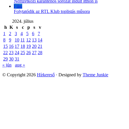
Nemzetközi karanténos sorozat indult itthon is
Film
Folytatódik az RTL Klub toplistás műsora
2024. július
h
K
s
c
p
s
v
1
2
3
4
5
6
7
8
9
10
11
12
13
14
15
16
17
18
19
20
21
22
23
24
25
26
27
28
29
30
31
« jún
aug »
© Copyright 2026
Hírkereső
· Designed by
Theme Junkie