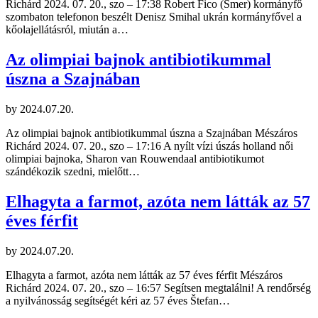
Richárd 2024. 07. 20., szo – 17:38 Robert Fico (Smer) kormányfő
szombaton telefonon beszélt Denisz Smihal ukrán kormányfővel a
kőolajellátásról, miután a…
Az olimpiai bajnok antibiotikummal
úszna a Szajnában
by
2024.07.20.
Az olimpiai bajnok antibiotikummal úszna a Szajnában Mészáros
Richárd 2024. 07. 20., szo – 17:16 A nyílt vízi úszás holland női
olimpiai bajnoka, Sharon van Rouwendaal antibiotikumot
szándékozik szedni, mielőtt…
Elhagyta a farmot, azóta nem látták az 57
éves férfit
by
2024.07.20.
Elhagyta a farmot, azóta nem látták az 57 éves férfit Mészáros
Richárd 2024. 07. 20., szo – 16:57 Segítsen megtalálni! A rendőrség
a nyilvánosság segítségét kéri az 57 éves Štefan…