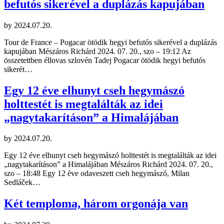
befutós sikerével a duplázás kapujában
by
2024.07.20.
Tour de France – Pogacar ötödik hegyi befutós sikerével a duplázás
kapujában Mészáros Richárd 2024. 07. 20., szo – 19:12 Az
összetettben éllovas szlovén Tadej Pogacar ötödik hegyi befutós
sikerét…
Egy 12 éve elhunyt cseh hegymászó
holttestét is megtalálták az idei
„nagytakarításon” a Himalájában
by
2024.07.20.
Egy 12 éve elhunyt cseh hegymászó holttestét is megtalálták az idei
„nagytakarításon” a Himalájában Mészáros Richárd 2024. 07. 20.,
szo – 18:48 Egy 12 éve odaveszett cseh hegymászó, Milan
Sedláček…
Két temploma, három orgonája van