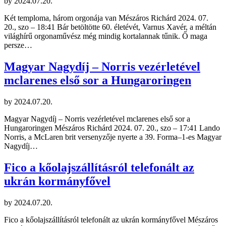
by
2024.07.20.
Két temploma, három orgonája van Mészáros Richárd 2024. 07.
20., szo – 18:41 Bár betöltötte 60. életévét, Varnus Xavér, a méltán
világhírű orgonaművész még mindig kortalannak tűnik. Ő maga
persze…
Magyar Nagydíj – Norris vezérletével
mclarenes első sor a Hungaroringen
by
2024.07.20.
Magyar Nagydíj – Norris vezérletével mclarenes első sor a
Hungaroringen Mészáros Richárd 2024. 07. 20., szo – 17:41 Lando
Norris, a McLaren brit versenyzője nyerte a 39. Forma–1-es Magyar
Nagydíj…
Fico a kőolajszállításról telefonált az
ukrán kormányfővel
by
2024.07.20.
Fico a kőolajszállításról telefonált az ukrán kormányfővel Mészáros