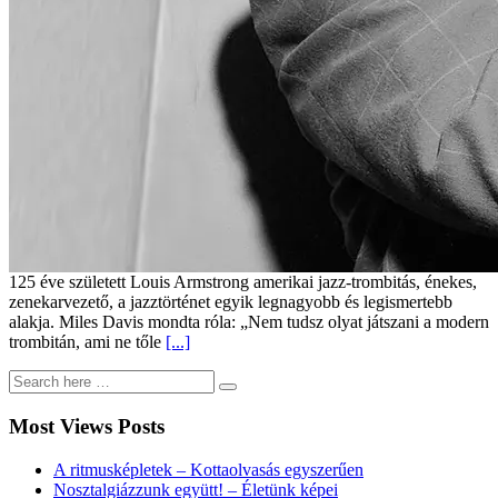
125 éve született Louis Armstrong amerikai jazz-trombitás, énekes,
zenekarvezető, a jazztörténet egyik legnagyobb és legismertebb
alakja. Miles Davis mondta róla: „Nem tudsz olyat játszani a modern
trombitán, ami ne tőle
[...]
Most Views Posts
A ritmusképletek – Kottaolvasás egyszerűen
Nosztalgiázzunk együtt! – Életünk képei