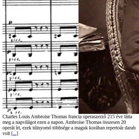
Charles Louis Ambroise Thomas francia operaszerző 215 éve látta
meg a napvilágot ezen a napon. Ambroise Thomas összesen 20
operát írt, ezek túlnyomó többsége a maguk korában repertoár darab
volt
[...]