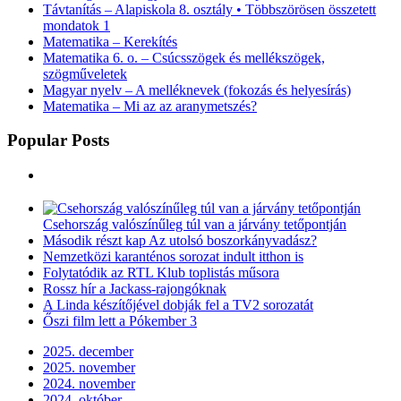
Távtanítás – Alapiskola 8. osztály • Többszörösen összetett
mondatok 1
Matematika – Kerekítés
Matematika 6. o. – Csúcsszögek és mellékszögek,
szögműveletek
Magyar nyelv – A melléknevek (fokozás és helyesírás)
Matematika – Mi az az aranymetszés?
Popular Posts
Csehország valószínűleg túl van a járvány tetőpontján
Második részt kap Az utolsó boszorkányvadász?
Nemzetközi karanténos sorozat indult itthon is
Folytatódik az RTL Klub toplistás műsora
Rossz hír a Jackass-rajongóknak
A Linda készítőjével dobják fel a TV2 sorozatát
Őszi film lett a Pókember 3
2025. december
2025. november
2024. november
2024. október