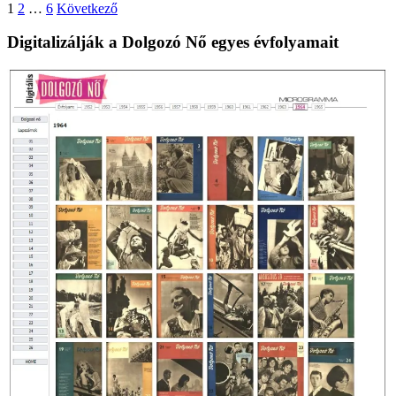
Bejegyzések
1
2
…
6
Következő
lapozása
Digitalizálják a Dolgozó Nő egyes évfolyamait