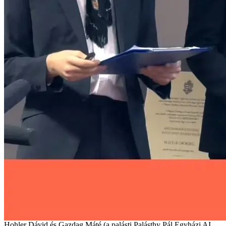
Hohler Dávid és Gazdag Máté (a palásti Palásthy Pál Egyházi AI