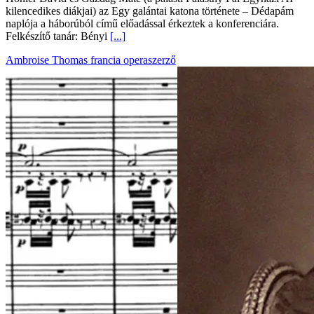
kilencedikes diákjai) az Egy galántai katona története – Dédapám
naplója a háborúból című előadással érkeztek a konferenciára.
Felkészítő tanár: Bényi
[...]
Ambroise Thomas francia operaszerző