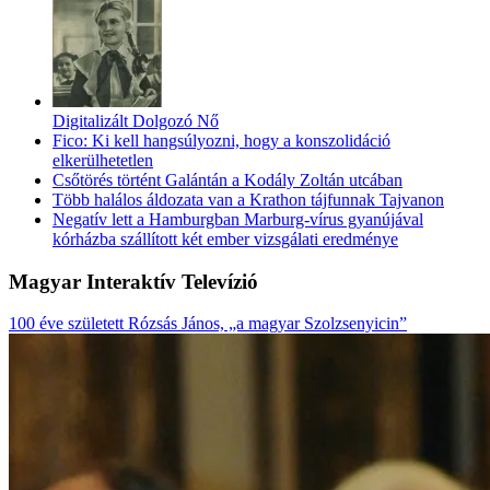
Digitalizált Dolgozó Nő
Fico: Ki kell hangsúlyozni, hogy a konszolidáció
elkerülhetetlen
Csőtörés történt Galántán a Kodály Zoltán utcában
Több halálos áldozata van a Krathon tájfunnak Tajvanon
Negatív lett a Hamburgban Marburg-vírus gyanújával
kórházba szállított két ember vizsgálati eredménye
Magyar Interaktív Televízió
100 éve született Rózsás János, „a magyar Szolzsenyicin”