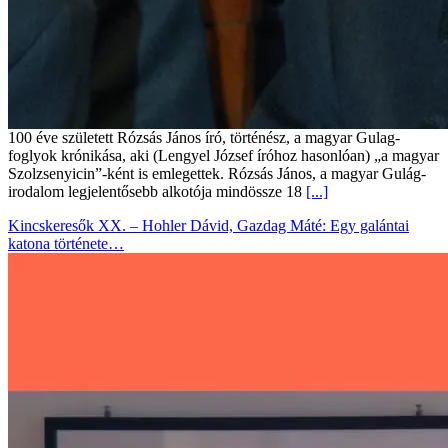
100 éve született Rózsás János író, történész, a magyar Gulag-
foglyok krónikása, aki (Lengyel József íróhoz hasonlóan) „a magyar
Szolzsenyicin”-ként is emlegettek. Rózsás János, a magyar Gulág-
irodalom legjelentősebb alkotója mindössze 18
[...]
Kincskeresők XX. – Hohler Dávid, Gazdag Máté: Egy galántai
katona története…