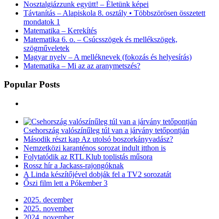
Nosztalgiázzunk együtt! – Életünk képei
Távtanítás – Alapiskola 8. osztály • Többszörösen összetett
mondatok 1
Matematika – Kerekítés
Matematika 6. o. – Csúcsszögek és mellékszögek,
szögműveletek
Magyar nyelv – A melléknevek (fokozás és helyesírás)
Matematika – Mi az az aranymetszés?
Popular Posts
Csehország valószínűleg túl van a járvány tetőpontján
Második részt kap Az utolsó boszorkányvadász?
Nemzetközi karanténos sorozat indult itthon is
Folytatódik az RTL Klub toplistás műsora
Rossz hír a Jackass-rajongóknak
A Linda készítőjével dobják fel a TV2 sorozatát
Őszi film lett a Pókember 3
2025. december
2025. november
2024. november