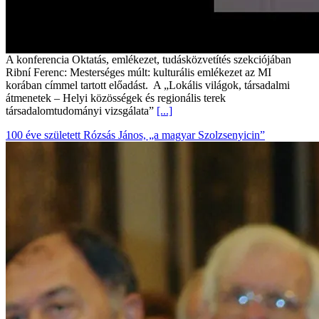
A konferencia Oktatás, emlékezet, tudásközvetítés szekciójában
Ribní Ferenc: Mesterséges múlt: kulturális emlékezet az MI
korában címmel tartott előadást. A „Lokális világok, társadalmi
átmenetek – Helyi közösségek és regionális terek
társadalomtudományi vizsgálata”
[...]
100 éve született Rózsás János, „a magyar Szolzsenyicin”