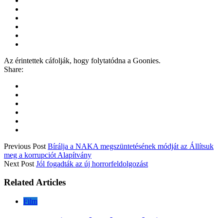
Az érintettek cáfolják, hogy folytatódna a Goonies.
Share:
Previous Post
Bírálja a NAKA megszüntetésének módját az Állítsuk
meg a korrupciót Alapítvány
Next Post
Jól fogadták az új horrorfeldolgozást
Related Articles
Film