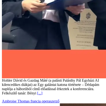
Hohler Dávid és Gazdag Máté (a palásti Palásthy Pál Egyházi AI
kilencedikes diákjai) az Egy galántai katona története – Dédapám
naplója a háborúból című előadással érkeztek a konferenciára.
Felkészítő tanár: Bényi
[...]
Ambroise Thomas francia operaszerző