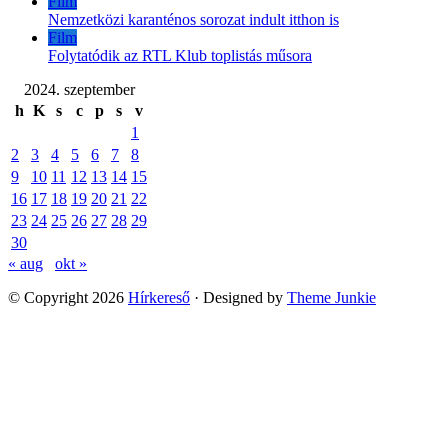
Film
Nemzetközi karanténos sorozat indult itthon is
Film
Folytatódik az RTL Klub toplistás műsora
2024. szeptember
h
K
s
c
p
s
v
1
2
3
4
5
6
7
8
9
10
11
12
13
14
15
16
17
18
19
20
21
22
23
24
25
26
27
28
29
30
« aug
okt »
© Copyright 2026
Hírkereső
· Designed by
Theme Junkie