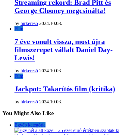
Streaming rekord: Brad Pitt és
George Clooney megcsinálta!
by
hirkeresö
2024.10.03.
Film
7 éve vonult vissza, most újra
filmszerepet vállalt Daniel Day-
Lewis!
by
hirkeresö
2024.10.03.
Film
Jackpot: Takarítós film (kritika)
by
hirkeresö
2024.10.03.
You Might Also Like
Egyéb kategória