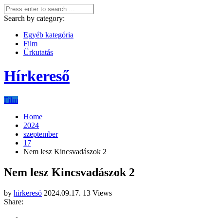
Search by category:
Egyéb kategória
Film
Űrkutatás
Hírkereső
Film
Home
2024
szeptember
17
Nem lesz Kincsvadászok 2
Nem lesz Kincsvadászok 2
by
hirkeresö
2024.09.17.
13 Views
Share: