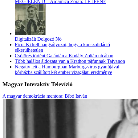
MEGJELENT! – Ardamica Zorán: LÉTFENE
Digitalizált Dolgozó Nő
Fico: Ki kell hangsúlyozni, hogy a konszolidáció
elkerülhetetlen
Csőtörés történt Galántán a Kodály Zoltán utcában
Több halálos áldozata van a Krathon tájfunnak Tajvanon
Negatív lett a Hamburgban Marburg-vírus gyanújával
kórházba szállított két ember vizsgálati eredménye
Magyar Interaktív Televízió
A magyar demokrácia mentora: Bibó István