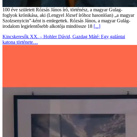
100 éve született Rózsás János író, történész, a magyar Gulag-
foglyok krónikása, aki (Lengyel József íróhoz hasonlóan) „a magyar
Szolzsenyicin”-ként is emlegettek. Rózsás János, a magyar Gulág-
irodalom legjelentősebb alkotója mindössze 18
[...]
Kincskeresők XX. – Hohler Dávid, Gazdag Máté: Egy galántai
katona története…