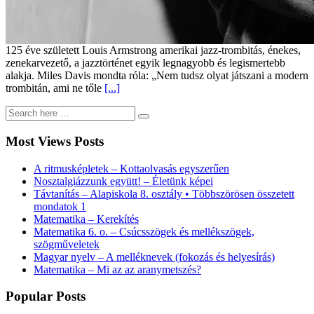
125 éve született Louis Armstrong amerikai jazz-trombitás, énekes,
zenekarvezető, a jazztörténet egyik legnagyobb és legismertebb
alakja. Miles Davis mondta róla: „Nem tudsz olyat játszani a modern
trombitán, ami ne tőle
[...]
Most Views Posts
A ritmusképletek – Kottaolvasás egyszerűen
Nosztalgiázzunk együtt! – Életünk képei
Távtanítás – Alapiskola 8. osztály • Többszörösen összetett
mondatok 1
Matematika – Kerekítés
Matematika 6. o. – Csúcsszögek és mellékszögek,
szögműveletek
Magyar nyelv – A melléknevek (fokozás és helyesírás)
Matematika – Mi az az aranymetszés?
Popular Posts