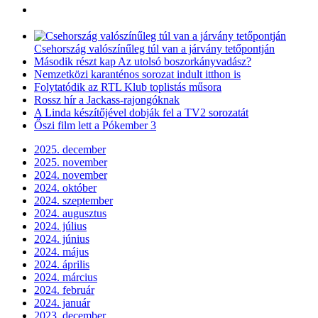
Csehország valószínűleg túl van a járvány tetőpontján
Második részt kap Az utolsó boszorkányvadász?
Nemzetközi karanténos sorozat indult itthon is
Folytatódik az RTL Klub toplistás műsora
Rossz hír a Jackass-rajongóknak
A Linda készítőjével dobják fel a TV2 sorozatát
Őszi film lett a Pókember 3
2025. december
2025. november
2024. november
2024. október
2024. szeptember
2024. augusztus
2024. július
2024. június
2024. május
2024. április
2024. március
2024. február
2024. január
2023. december