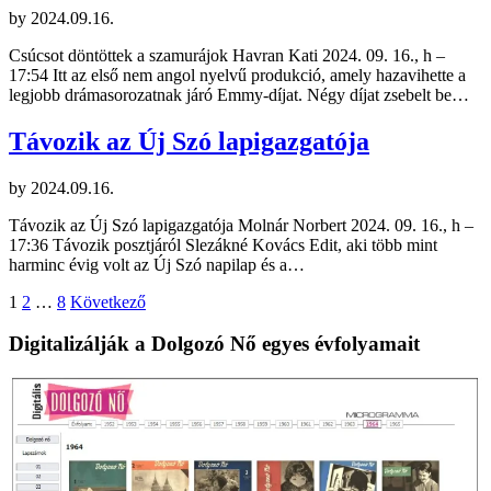
by
2024.09.16.
Csúcsot döntöttek a szamurájok Havran Kati 2024. 09. 16., h –
17:54 Itt az első nem angol nyelvű produkció, amely hazavihette a
legjobb drámasorozatnak járó Emmy-díjat. Négy díjat zsebelt be…
Távozik az Új Szó lapigazgatója
by
2024.09.16.
Távozik az Új Szó lapigazgatója Molnár Norbert 2024. 09. 16., h –
17:36 Távozik posztjáról Slezákné Kovács Edit, aki több mint
harminc évig volt az Új Szó napilap és a…
Bejegyzések
1
2
…
8
Következő
lapozása
Digitalizálják a Dolgozó Nő egyes évfolyamait