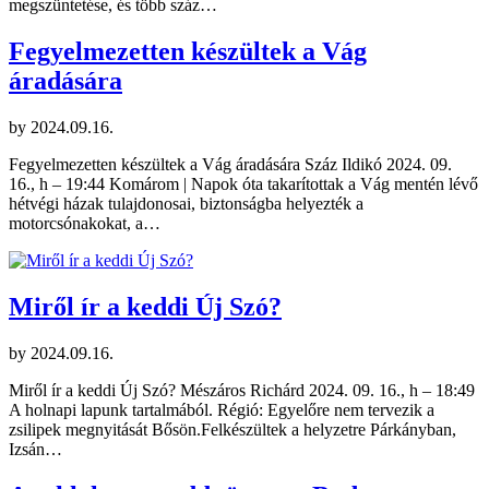
megszüntetése, és több száz…
Fegyelmezetten készültek a Vág
áradására
by
2024.09.16.
Fegyelmezetten készültek a Vág áradására Száz Ildikó 2024. 09.
16., h – 19:44 Komárom | Napok óta takarítottak a Vág mentén lévő
hétvégi házak tulajdonosai, biztonságba helyezték a
motorcsónakokat, a…
Miről ír a keddi Új Szó?
by
2024.09.16.
Miről ír a keddi Új Szó? Mészáros Richárd 2024. 09. 16., h – 18:49
A holnapi lapunk tartalmából. Régió: Egyelőre nem tervezik a
zsilipek megnyitását Bősön.Felkészültek a helyzetre Párkányban,
Izsán…