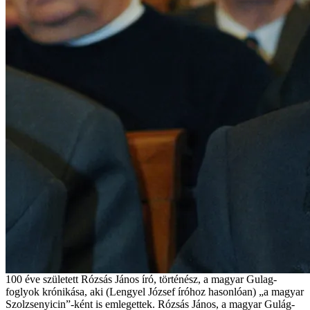
100 éve született Rózsás János író, történész, a magyar Gulag-
foglyok krónikása, aki (Lengyel József íróhoz hasonlóan) „a magyar
Szolzsenyicin”-ként is emlegettek. Rózsás János, a magyar Gulág-