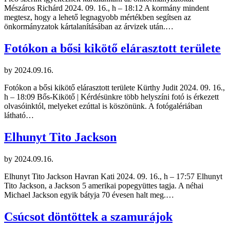
Mészáros Richárd 2024. 09. 16., h – 18:12 A kormány mindent
megtesz, hogy a lehető legnagyobb mértékben segítsen az
önkormányzatok kártalanításában az árvizek után.…
Fotókon a bősi kikötő elárasztott területe
by
2024.09.16.
Fotókon a bősi kikötő elárasztott területe Kürthy Judit 2024. 09. 16.,
h – 18:09 Bős-Kikötő | Kérdésünkre több helyszíni fotó is érkezett
olvasóinktól, melyeket ezúttal is köszönünk. A fotógalériában
látható…
Elhunyt Tito Jackson
by
2024.09.16.
Elhunyt Tito Jackson Havran Kati 2024. 09. 16., h – 17:57 Elhunyt
Tito Jackson, a Jackson 5 amerikai popegyüttes tagja. A néhai
Michael Jackson egyik bátyja 70 évesen halt meg.…
Csúcsot döntöttek a szamurájok