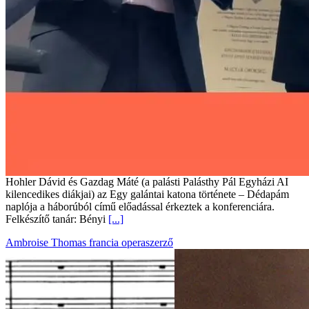
Hohler Dávid és Gazdag Máté (a palásti Palásthy Pál Egyházi AI
kilencedikes diákjai) az Egy galántai katona története – Dédapám
naplója a háborúból című előadással érkeztek a konferenciára.
Felkészítő tanár: Bényi
[...]
Ambroise Thomas francia operaszerző