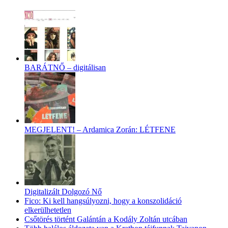
BARÁTNŐ – digitálisan
MEGJELENT! – Ardamica Zorán: LÉTFENE
Digitalizált Dolgozó Nő
Fico: Ki kell hangsúlyozni, hogy a konszolidáció
elkerülhetetlen
Csőtörés történt Galántán a Kodály Zoltán utcában