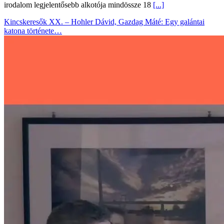
irodalom legjelentősebb alkotója mindössze 18
[...]
Kincskeresők XX. – Hohler Dávid, Gazdag Máté: Egy galántai
katona története…