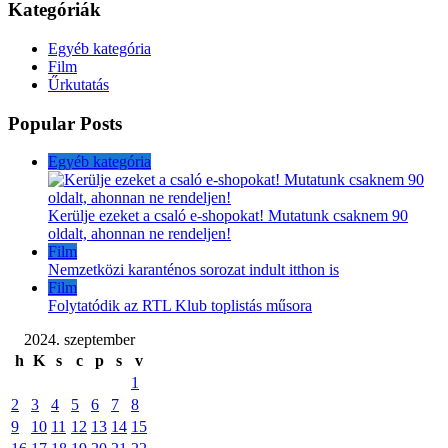
Kategóriák
Egyéb kategória
Film
Űrkutatás
Popular Posts
Egyéb kategória
Kerülje ezeket a csaló e-shopokat! Mutatunk csaknem 90
oldalt, ahonnan ne rendeljen!
Film
Nemzetközi karanténos sorozat indult itthon is
Film
Folytatódik az RTL Klub toplistás műsora
2024. szeptember
h
K
s
c
p
s
v
1
2
3
4
5
6
7
8
9
10
11
12
13
14
15