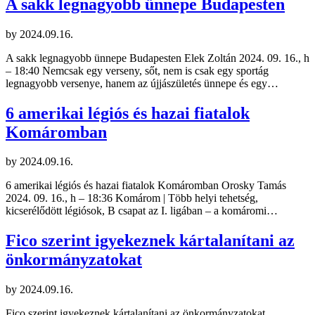
A sakk legnagyobb ünnepe Budapesten
by
2024.09.16.
A sakk legnagyobb ünnepe Budapesten Elek Zoltán 2024. 09. 16., h
– 18:40 Nemcsak egy verseny, sőt, nem is csak egy sportág
legnagyobb versenye, hanem az újjászületés ünnepe és egy…
6 amerikai légiós és hazai fiatalok
Komáromban
by
2024.09.16.
6 amerikai légiós és hazai fiatalok Komáromban Orosky Tamás
2024. 09. 16., h – 18:36 Komárom | Több helyi tehetség,
kicserélődött légiósok, B csapat az I. ligában – a komáromi…
Fico szerint igyekeznek kártalanítani az
önkormányzatokat
by
2024.09.16.
Fico szerint igyekeznek kártalanítani az önkormányzatokat