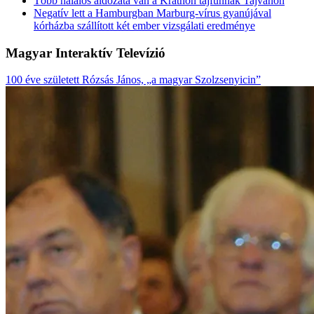
Több halálos áldozata van a Krathon tájfunnak Tajvanon
Negatív lett a Hamburgban Marburg-vírus gyanújával
kórházba szállított két ember vizsgálati eredménye
Magyar Interaktív Televízió
100 éve született Rózsás János, „a magyar Szolzsenyicin”