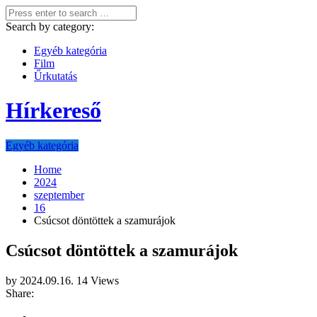
Search by category:
Egyéb kategória
Film
Űrkutatás
Hírkereső
Egyéb kategória
Home
2024
szeptember
16
Csúcsot döntöttek a szamurájok
Csúcsot döntöttek a szamurájok
by
2024.09.16.
14 Views
Share: