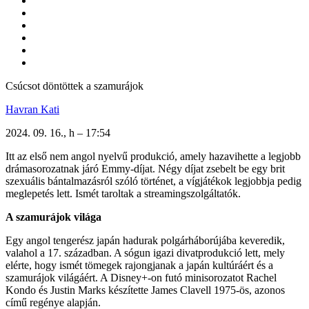
Csúcsot döntöttek a szamurájok
Havran Kati
2024. 09. 16., h – 17:54
Itt az első nem angol nyelvű produkció, amely hazavihette a legjobb
drámasorozatnak járó Emmy-díjat. Négy díjat zsebelt be egy brit
szexuális bántalmazásról szóló történet, a vígjátékok legjobbja pedig
meglepetés lett. Ismét taroltak a streamingszolgáltatók.
A szamurájok világa
Egy angol tengerész japán hadurak polgárháborújába keveredik,
valahol a 17. században. A sógun igazi divatprodukció lett, mely
elérte, hogy ismét tömegek rajongjanak a japán kultúráért és a
szamurájok világáért. A Disney+-on futó minisorozatot Rachel
Kondo és Justin Marks készítette James Clavell 1975-ös, azonos
című regénye alapján.