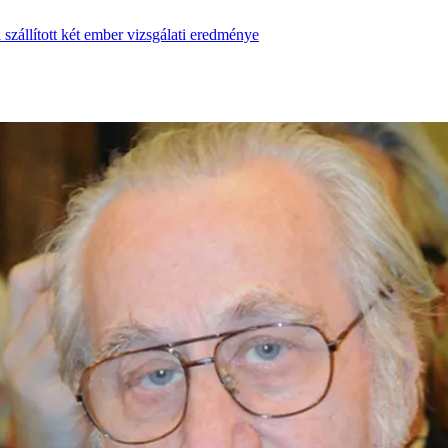
zállított két ember vizsgálati eredménye