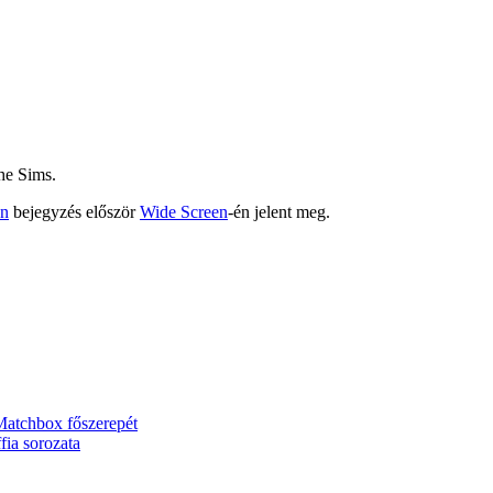
he Sims.
én
bejegyzés először
Wide Screen
-én jelent meg.
 Matchbox főszerepét
fia sorozata