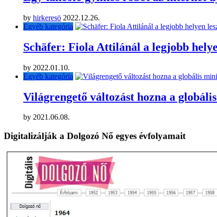
by
hirkeresö
2022.12.26.
Egyéb kategória
Schäfer: Fiola Attilánál a legjobb helye
by
2022.01.10.
Egyéb kategória
Világrengető változást hozna a globá
by
2021.06.08.
Digitalizálják a Dolgozó Nő egyes évfolyamait