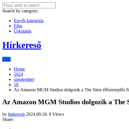
Search by category:
Egyéb kategória
Film
Űrkutatás
Hírkereső
Film
Home
2024
szeptember
18
Az Amazon MGM Studios dolgozik a The Sims élőszereplős fi
Az Amazon MGM Studios dolgozik a The Si
by
hirkeresö
2024.09.18.
9 Views
Share: