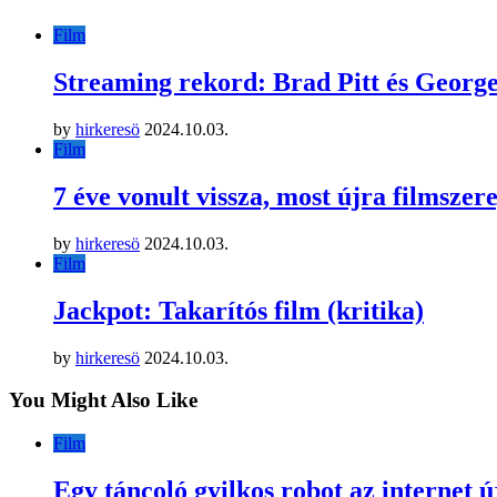
Film
Streaming rekord: Brad Pitt és Georg
by
hirkeresö
2024.10.03.
Film
7 éve vonult vissza, most újra filmszer
by
hirkeresö
2024.10.03.
Film
Jackpot: Takarítós film (kritika)
by
hirkeresö
2024.10.03.
You Might Also Like
Film
Egy táncoló gyilkos robot az internet új