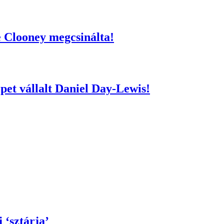
e Clooney megcsinálta!
epet vállalt Daniel Day-Lewis!
 ‘sztárja’