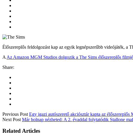
Élőszereplős feldolgozást kap az egyik legnépszerűbb videójáték, a T
A
Az Amazon MGM Studios dolgozik a The Sims élőszereplős filmj
Share:
Previous Post
Egy igazi autószerető akciósztár kapta az élőszereplős
Next Post
Már holnap nézheted: A 2. évaddal folytatódik Stallone maf
Related Articles