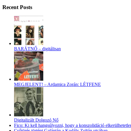
Recent Posts
BARÁTNŐ – digitálisan
MEGJELENT! – Ardamica Zorán: LÉTFENE
Digitalizált Dolgozó Nő
Fico: Ki kell hangsúlyozni, hogy a konszolidáció elkerülhetetle
Csőtörés történt Galántán a Kodály Zoltán utcában