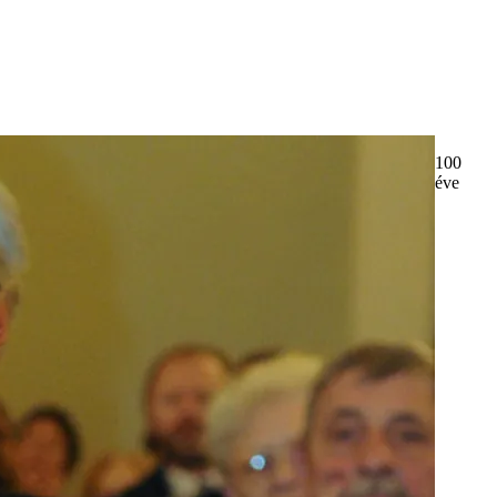
100
éve