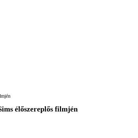
lmjén
ms élőszereplős filmjén