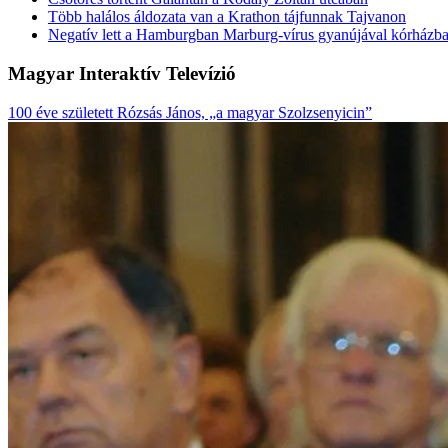
Több halálos áldozata van a Krathon tájfunnak Tajvanon
Negatív lett a Hamburgban Marburg-vírus gyanújával kórházba s
Magyar Interaktív Televízió
100 éve született Rózsás János, „a magyar Szolzsenyicin”