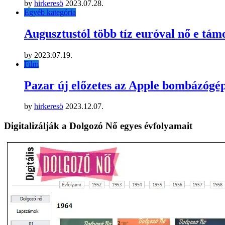
by
hirkeresö
2023.07.28.
Egyéb kategória
Augusztustól több tíz euróval nő e támo
by
2023.07.19.
Film
Pazar új előzetes az Apple bombázógé
by
hirkeresö
2023.12.07.
Digitalizálják a Dolgozó Nő egyes évfolyamait