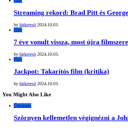
Film
Streaming rekord: Brad Pitt és Georg
by
hirkeresö
2024.10.03.
Film
7 éve vonult vissza, most újra filmszer
by
hirkeresö
2024.10.03.
Film
Jackpot: Takarítós film (kritika)
by
hirkeresö
2024.10.03.
You Might Also Like
Űrkutatás
Szörnyen kellemetlen végignézni a Joh