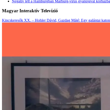
Negatív lett a Hamburgban Marburg-vírus gyanújával kórházba s
Magyar Interaktív Televízió
Kincskeresők XX. – Hohler Dávid, Gazdag Máté: Egy galántai katon