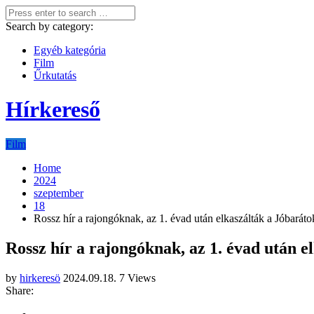
Search by category:
Egyéb kategória
Film
Űrkutatás
Hírkereső
Film
Home
2024
szeptember
18
Rossz hír a rajongóknak, az 1. évad után elkaszálták a Jóbarátok
Rossz hír a rajongóknak, az 1. évad után e
by
hirkeresö
2024.09.18.
7 Views
Share: