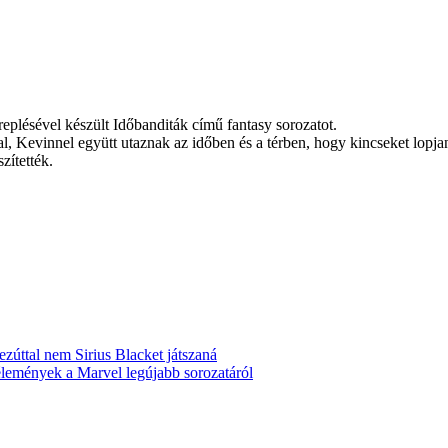
plésével készült Időbanditák című fantasy sorozatot.
val, Kevinnel együtt utaznak az időben és a térben, hogy kincseket lopj
zítették.
zúttal nem Sirius Blacket játszaná
élemények a Marvel legújabb sorozatáról