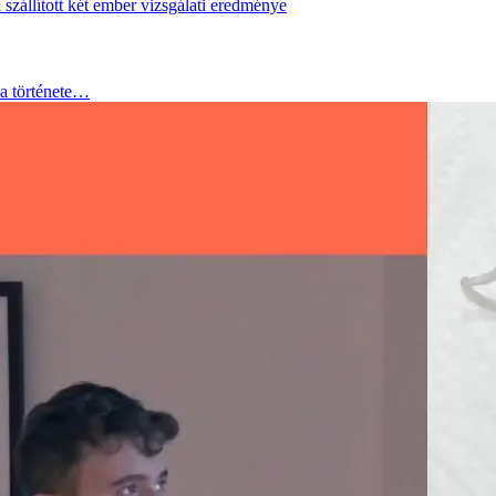
zállított két ember vizsgálati eredménye
a története…