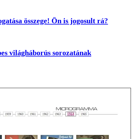
gatása összege! Ön is jogosult rá?
pes világháborús sorozatának