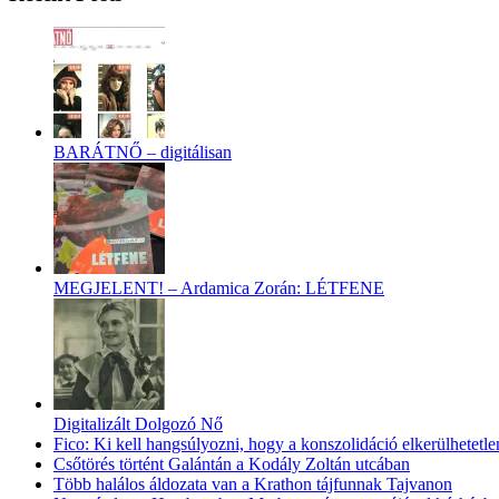
BARÁTNŐ – digitálisan
MEGJELENT! – Ardamica Zorán: LÉTFENE
Digitalizált Dolgozó Nő
Fico: Ki kell hangsúlyozni, hogy a konszolidáció elkerülhetetle
Csőtörés történt Galántán a Kodály Zoltán utcában
Több halálos áldozata van a Krathon tájfunnak Tajvanon