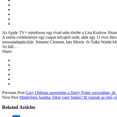
Az Apple TV+ mindössze egy évad után törölte a Lisa Kudrow főszere
A széria cselekménye egy csapat tolvajról szólt, akik egy 11 éves fiú
sorozatadaptációját Jemaine Clement, Iain Morris és Taika Waititi kés
Az Idő…
Share:
Previous Post
Gary Oldman szerepelne a Harry Potter sorozatban, de e
Next Post
Mindvégig Agatha: Siker vagy bukás? Itt vannak az első v
Related Articles