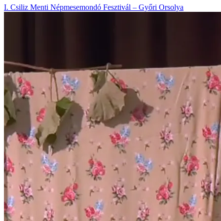
I. Csiliz Menti Népmesemondó Fesztivál – Győri Orsolya