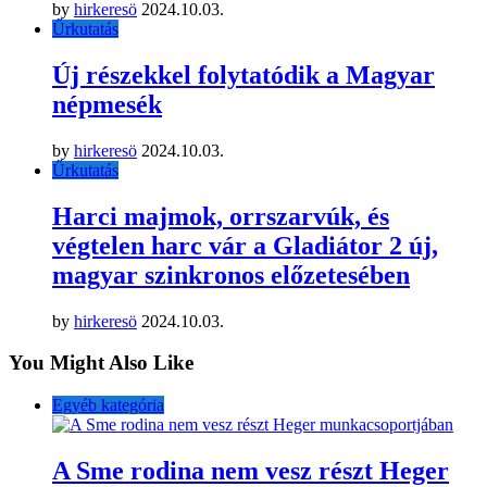
by
hirkeresö
2024.10.03.
Űrkutatás
Új részekkel folytatódik a Magyar
népmesék
by
hirkeresö
2024.10.03.
Űrkutatás
Harci majmok, orrszarvúk, és
végtelen harc vár a Gladiátor 2 új,
magyar szinkronos előzetesében
by
hirkeresö
2024.10.03.
You Might Also Like
Egyéb kategória
A Sme rodina nem vesz részt Heger