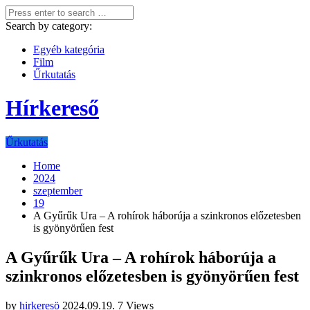
Search by category:
Egyéb kategória
Film
Űrkutatás
Hírkereső
Űrkutatás
Home
2024
szeptember
19
A Gyűrűk Ura – A rohírok háborúja a szinkronos előzetesben
is gyönyörűen fest
A Gyűrűk Ura – A rohírok háborúja a
szinkronos előzetesben is gyönyörűen fest
by
hirkeresö
2024.09.19.
7 Views