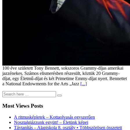
100 éve született Tony Bennett, sokszoros Grammy-díjas amerikai
jazzénekes. Számos elismerésben részesült, köztük 20 Grammy-
díjat, egy Életmű-díjat és két Primetime Emmy-díjat nyert. Bennettet
a National Endowments for the Arts „Jazz
[...]
Most Views Posts
A ritmusképletek – Kottaolvasás egyszerűen
Nosztalgiázzunk együtt! – Életünk képei
Távtanítás – Alapiskola 8. osztály • Többszörösen összetett