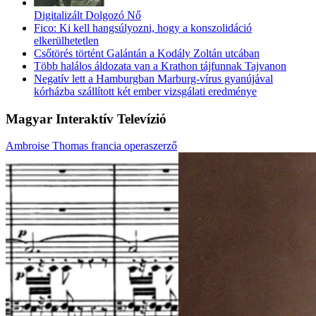
Digitalizált Dolgozó Nő
Fico: Ki kell hangsúlyozni, hogy a konszolidáció
elkerülhetetlen
Csőtörés történt Galántán a Kodály Zoltán utcában
Több halálos áldozata van a Krathon tájfunnak Tajvanon
Negatív lett a Hamburgban Marburg-vírus gyanújával
kórházba szállított két ember vizsgálati eredménye
Magyar Interaktív Televízió
Ambroise Thomas francia operaszerző