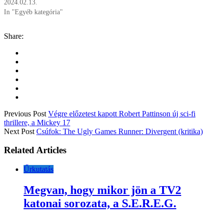
2024.02.13.
In "Egyéb kategória"
Share:
Previous Post
Végre előzetest kapott Robert Pattinson új sci-fi
thrillere, a Mickey 17
Next Post
Csúfok: The Ugly Games Runner: Divergent (kritika)
Related Articles
Űrkutatás
Megvan, hogy mikor jön a TV2
katonai sorozata, a S.E.R.E.G.