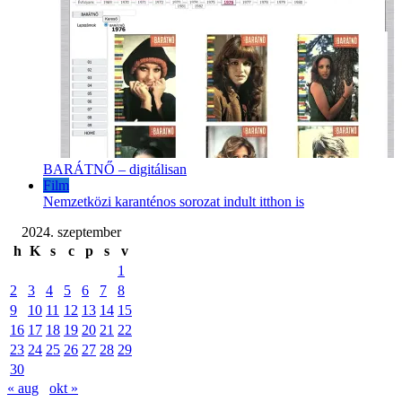
BARÁTNŐ – digitálisan
Film
Nemzetközi karanténos sorozat indult itthon is
2024. szeptember
h
K
s
c
p
s
v
1
2
3
4
5
6
7
8
9
10
11
12
13
14
15
16
17
18
19
20
21
22
23
24
25
26
27
28
29
30
« aug
okt »