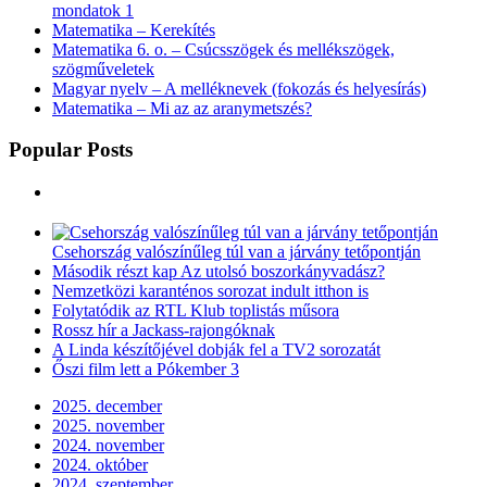
mondatok 1
Matematika – Kerekítés
Matematika 6. o. – Csúcsszögek és mellékszögek,
szögműveletek
Magyar nyelv – A melléknevek (fokozás és helyesírás)
Matematika – Mi az az aranymetszés?
Popular Posts
Csehország valószínűleg túl van a járvány tetőpontján
Második részt kap Az utolsó boszorkányvadász?
Nemzetközi karanténos sorozat indult itthon is
Folytatódik az RTL Klub toplistás műsora
Rossz hír a Jackass-rajongóknak
A Linda készítőjével dobják fel a TV2 sorozatát
Őszi film lett a Pókember 3
2025. december
2025. november
2024. november
2024. október
2024. szeptember