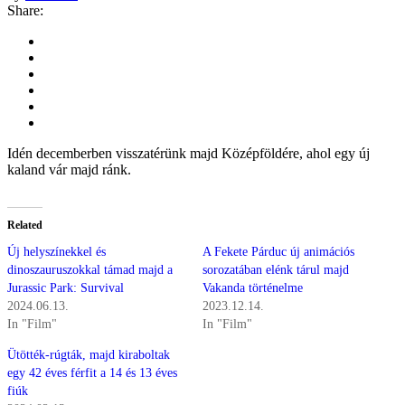
Share:
Idén decemberben visszatérünk majd Középföldére, ahol egy új
kaland vár majd ránk.
Related
Új helyszínekkel és
A Fekete Párduc új animációs
dinoszauruszokkal támad majd a
sorozatában elénk tárul majd
Jurassic Park: Survival
Vakanda történelme
2024.06.13.
2023.12.14.
In "Film"
In "Film"
Ütötték-rúgták, majd kiraboltak
egy 42 éves férfit a 14 és 13 éves
fiúk