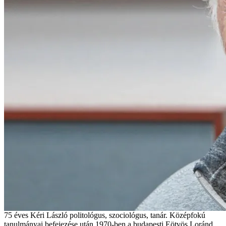
75 éves Kéri László politológus, szociológus, tanár. Középfokú
tanulmányai befejezése után 1970-ben a budapesti Eötvös Loránd