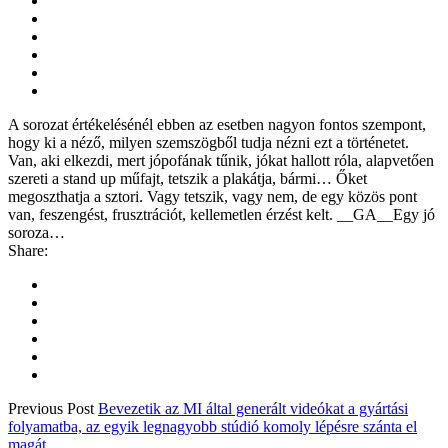
A sorozat értékelésénél ebben az esetben nagyon fontos szempont,
hogy ki a néző, milyen szemszögből tudja nézni ezt a történetet.
Van, aki elkezdi, mert jópofának tűnik, jókat hallott róla, alapvetően
szereti a stand up műfajt, tetszik a plakátja, bármi… Őket
megoszthatja a sztori. Vagy tetszik, vagy nem, de egy közös pont
van, feszengést, frusztrációt, kellemetlen érzést kelt. __GA__Egy jó
soroza…
Share:
Previous Post
Bevezetik az MI által generált videókat a gyártási
folyamatba, az egyik legnagyobb stúdió komoly lépésre szánta el
magát