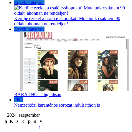
Egyéb kategória
Kerülje ezeket a csaló e-shopokat! Mutatunk csaknem 90
oldalt, ahonnan ne rendeljen!
Egyéb kategória
BARÁTNŐ – digitálisan
Film
Nemzetközi karanténos sorozat indult itthon is
2024. szeptember
h
K
s
c
p
s
v
1