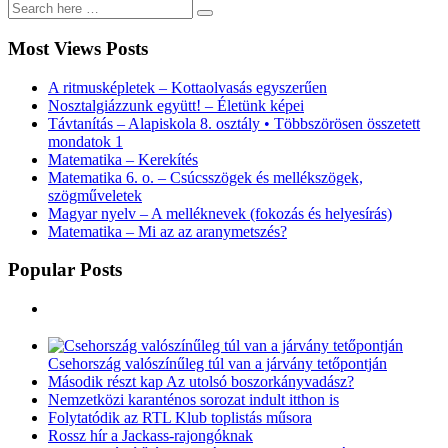
Most Views Posts
A ritmusképletek – Kottaolvasás egyszerűen
Nosztalgiázzunk együtt! – Életünk képei
Távtanítás – Alapiskola 8. osztály • Többszörösen összetett
mondatok 1
Matematika – Kerekítés
Matematika 6. o. – Csúcsszögek és mellékszögek,
szögműveletek
Magyar nyelv – A melléknevek (fokozás és helyesírás)
Matematika – Mi az az aranymetszés?
Popular Posts
Csehország valószínűleg túl van a járvány tetőpontján
Második részt kap Az utolsó boszorkányvadász?
Nemzetközi karanténos sorozat indult itthon is
Folytatódik az RTL Klub toplistás műsora
Rossz hír a Jackass-rajongóknak