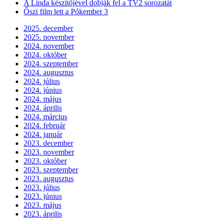
A Linda készítőjével dobják fel a TV2 sorozatát
Őszi film lett a Pókember 3
2025. december
2025. november
2024. november
2024. október
2024. szeptember
2024. augusztus
2024. július
2024. június
2024. május
2024. április
2024. március
2024. február
2024. január
2023. december
2023. november
2023. október
2023. szeptember
2023. augusztus
2023. július
2023. június
2023. május
2023. április