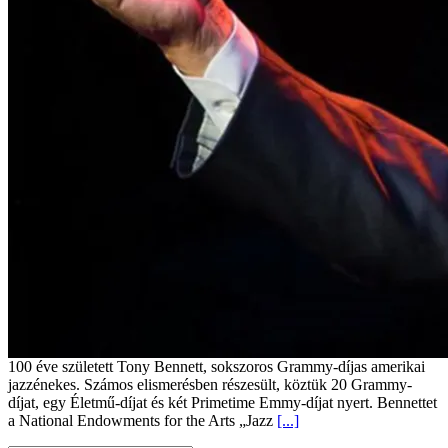
100 éve született Tony Bennett, sokszoros Grammy-díjas amerikai
jazzénekes. Számos elismerésben részesült, köztük 20 Grammy-
díjat, egy Életmű-díjat és két Primetime Emmy-díjat nyert. Bennettet
a National Endowments for the Arts „Jazz
[...]