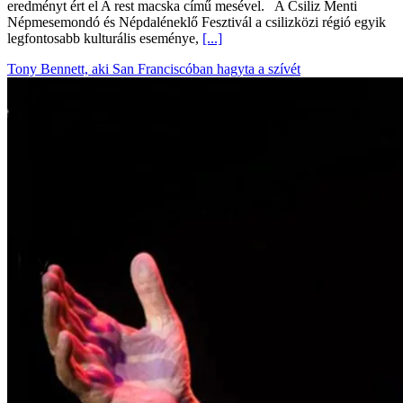
eredményt ért el A rest macska című mesével. A Csiliz Menti
Népmesemondó és Népdaléneklő Fesztivál a csilizközi régió egyik
legfontosabb kulturális eseménye,
[...]
Tony Bennett, aki San Franciscóban hagyta a szívét