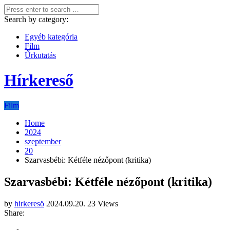
Search by category:
Egyéb kategória
Film
Űrkutatás
Hírkereső
Film
Home
2024
szeptember
20
Szarvasbébi: Kétféle nézőpont (kritika)
Szarvasbébi: Kétféle nézőpont (kritika)
by
hirkeresö
2024.09.20.
23 Views
Share: