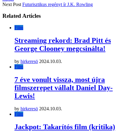
Next Post
Futurisztikus regényt ír J.K. Rowling
Related Articles
Film
Streaming rekord: Brad Pitt és
George Clooney megcsinálta!
by
hirkeresö
2024.10.03.
Film
7 éve vonult vissza, most újra
filmszerepet vállalt Daniel Day-
Lewis!
by
hirkeresö
2024.10.03.
Film
Jackpot: Takarítós film (kritika)