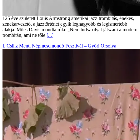
125 éve született Louis Armstrong amerikai jazz-trombitás, énekes,
zenekarvezető, a jazztörténet egyik legnagyobb és legismertebb
alakja. Miles Davis mondta róla: „Nem tudsz olyat játszani a modern
trombitán, ami ne tőle
[...]
I. Csiliz Menti Népmesemondó Fesztivál – Győri Orsolya