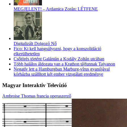
MEGJELENT! – Ardamica Zorán: LÉTFENE
Digitalizált Dolgozó Nő
Fico: Ki kell hangsúlyozni, hogy a konszolidáció
elkerülhetetlen
Csőtörés történt Galántán a Kodály Zoltán utcában
Több halálos áldozata van a Krathon tájfunnak Tajvanon
Negatív lett a Hamburgban Marburg-vírus gyanújával
kórházba szállított két ember vizsgálati eredménye
Magyar Interaktív Televízió
Ambroise Thomas francia operaszerző