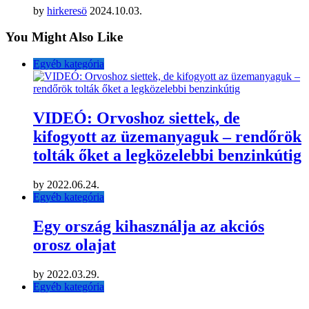
by
hirkeresö
2024.10.03.
You Might Also Like
Egyéb kategória
VIDEÓ: Orvoshoz siettek, de
kifogyott az üzemanyaguk – rendőrök
tolták őket a legközelebbi benzinkútig
by
2022.06.24.
Egyéb kategória
Egy ország kihasználja az akciós
orosz olajat
by
2022.03.29.
Egyéb kategória