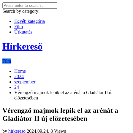
Search by category:
Egyéb kategória
Film
Űrkutatás
Hírkereső
Film
Home
2024
szeptember
24
Vérengző majmok lepik el az arénát a Gladiátor II új
előzetesében
Vérengző majmok lepik el az arénát a
Gladiátor II új előzetesében
by
hirkeresö
2024.09.24.
8 Views