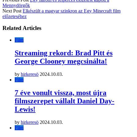
Mennydörgők
Next Post
Elkészült a magyar szinkron az Egy Minecraft film
előzeteséhez
Related Articles
Film
Streaming rekord: Brad Pitt és
George Clooney megcsinálta!
by
hirkeresö
2024.10.03.
Film
7 éve vonult vissza, most újra
filmszerepet vállalt Daniel Day-
Lewis!
by
hirkeresö
2024.10.03.
Film