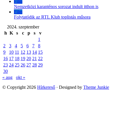
Film
Nemzetközi karanténos sorozat indult itthon is
Film
Folytatódik az RTL Klub toplistás műsora
2024. szeptember
h
K
s
c
p
s
v
1
2
3
4
5
6
7
8
9
10
11
12
13
14
15
16
17
18
19
20
21
22
23
24
25
26
27
28
29
30
« aug
okt »
© Copyright 2026
Hírkereső
· Designed by
Theme Junkie