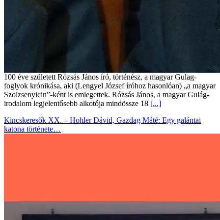
100 éve született Rózsás János író, történész, a magyar Gulag-
foglyok krónikása, aki (Lengyel József íróhoz hasonlóan) „a magyar
Szolzsenyicin”-ként is emlegettek. Rózsás János, a magyar Gulág-
irodalom legjelentősebb alkotója mindössze 18
[...]
Kincskeresők XX. – Hohler Dávid, Gazdag Máté: Egy galántai
katona története…