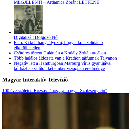
MEGJELENT! – Ardamica Zorán: LÉTFENE
Digitalizált Dolgozó Nő
Fico: Ki kell hangsúlyozni, hogy a konszolidáció
elkerülhetetlen
Csőtörés történt Galántán a Kodály Zoltán utcában
Több halálos áldozata van a Krathon tájfunnak Tajvanon
Negatív lett a Hamburgban Marburg-vírus gyanújával
kórházba szállított két ember vizsgálati eredménye
Magyar Interaktív Televízió
100 éve született Rózsás János, „a magyar Szolzsenyicin”