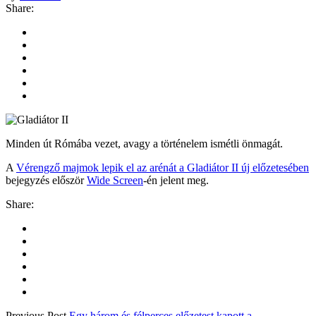
Share:
Minden út Rómába vezet, avagy a történelem ismétli önmagát.
A
Vérengző majmok lepik el az arénát a Gladiátor II új előzetesében
bejegyzés először
Wide Screen
-én jelent meg.
Share:
Previous Post
Egy három és félperces előzetest kapott a