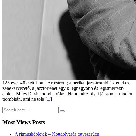
125 éve született Louis Armstrong amerikai jazz-trombitás, énekes,
zenekarvezető, a jazztörténet egyik legnagyobb és legismertebb
alakja. Miles Davis mondta róla: „Nem tudsz olyat játszani a modern
trombitán, ami ne tőle
[...]
Most Views Posts
A ritmusképletek – Kottaolvasás egyszerűen