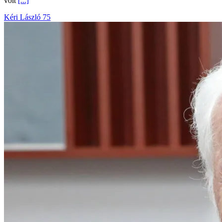
volt
[...]
Kéri László 75