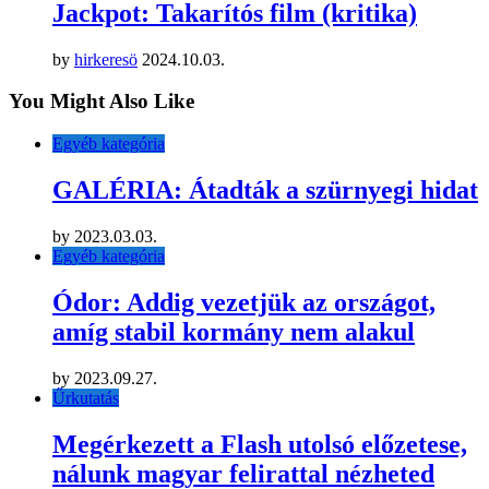
Jackpot: Takarítós film (kritika)
by
hirkeresö
2024.10.03.
You Might Also Like
Egyéb kategória
GALÉRIA: Átadták a szürnyegi hidat
by
2023.03.03.
Egyéb kategória
Ódor: Addig vezetjük az országot,
amíg stabil kormány nem alakul
by
2023.09.27.
Űrkutatás
Megérkezett a Flash utolsó előzetese,
nálunk magyar felirattal nézheted