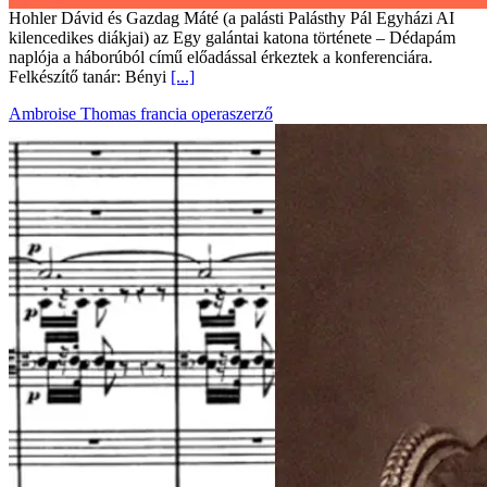
Hohler Dávid és Gazdag Máté (a palásti Palásthy Pál Egyházi AI
kilencedikes diákjai) az Egy galántai katona története – Dédapám
naplója a háborúból című előadással érkeztek a konferenciára.
Felkészítő tanár: Bényi
[...]
Ambroise Thomas francia operaszerző