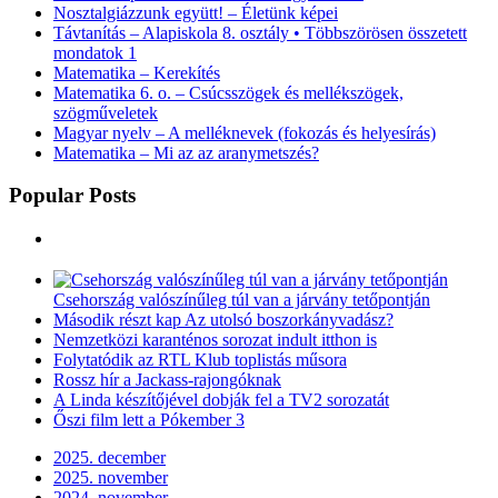
Nosztalgiázzunk együtt! – Életünk képei
Távtanítás – Alapiskola 8. osztály • Többszörösen összetett
mondatok 1
Matematika – Kerekítés
Matematika 6. o. – Csúcsszögek és mellékszögek,
szögműveletek
Magyar nyelv – A melléknevek (fokozás és helyesírás)
Matematika – Mi az az aranymetszés?
Popular Posts
Csehország valószínűleg túl van a járvány tetőpontján
Második részt kap Az utolsó boszorkányvadász?
Nemzetközi karanténos sorozat indult itthon is
Folytatódik az RTL Klub toplistás műsora
Rossz hír a Jackass-rajongóknak
A Linda készítőjével dobják fel a TV2 sorozatát
Őszi film lett a Pókember 3
2025. december
2025. november
2024. november