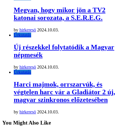
Megvan, hogy mikor jön a TV2
katonai sorozata, a S.E.R.E.G.
by
hirkeresö
2024.10.03.
Űrkutatás
Új részekkel folytatódik a Magyar
népmesék
by
hirkeresö
2024.10.03.
Űrkutatás
Harci majmok, orrszarvúk, és
végtelen harc vár a Gladiátor 2 új,
magyar szinkronos előzetesében
by
hirkeresö
2024.10.03.
You Might Also Like