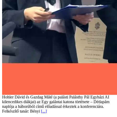
Hohler Dávid és Gazdag Máté (a palásti Palásthy Pál Egyházi AI
kilencedikes diákjai) az Egy galántai katona története – Dédapám
naplója a háborúból című előadással érkeztek a konferenciára.
Felkészítő tanár: Bényi
[...]