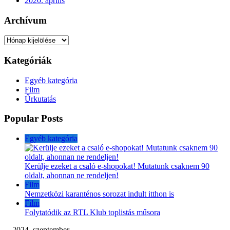
2020. április
Archívum
Archívum
Kategóriák
Egyéb kategória
Film
Űrkutatás
Popular Posts
Egyéb kategória
Kerülje ezeket a csaló e-shopokat! Mutatunk csaknem 90
oldalt, ahonnan ne rendeljen!
Film
Nemzetközi karanténos sorozat indult itthon is
Film
Folytatódik az RTL Klub toplistás műsora
2024. szeptember