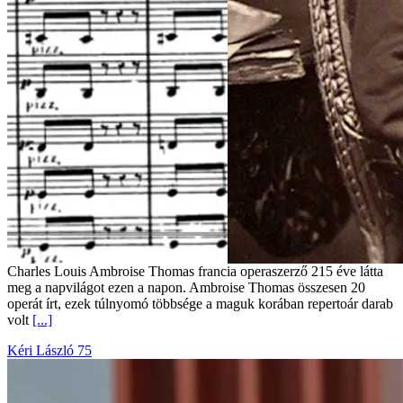
Charles Louis Ambroise Thomas francia operaszerző 215 éve látta
meg a napvilágot ezen a napon. Ambroise Thomas összesen 20
operát írt, ezek túlnyomó többsége a maguk korában repertoár darab
volt
[...]
Kéri László 75