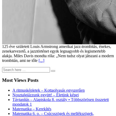
125 éve született Louis Armstrong amerikai jazz-trombitás, énekes,
zenekarvezető, a jazztörténet egyik legnagyobb és legismertebb
alakja. Miles Davis mondta róla: „Nem tudsz olyat játszani a modern
trombitán, ami ne tőle
[...]
Most Views Posts
A ritmusképletek – Kottaolvasás egyszerűen
Nosztalgiázzunk együtt! – Életünk képei
Távtanítás – Alapiskola 8. osztály • Többszörösen összetett
mondatok 1
Matematika – Kerekítés
Matematika 6. o. – Csúcsszögek és mellékszögek,