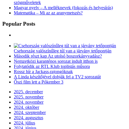
szögműveletek
Magyar nyelv – A melléknevek (fokozás és helyesírás)
Matematika – Mi az az aranymetszés?
Popular Posts
Csehország valószínűleg túl van a járvány tetőpontján
Második részt kap Az utolsó boszorkányvadász?
Nemzetközi karanténos sorozat indult itthon is
Folytatódik az RTL Klub toplistás műsora
Rossz hír a Jackass-rajongóknak
A Linda készítőjével dobják fel a TV2 sorozatát
Őszi film lett a Pókember 3
2025. december
2025. november
2024. november
2024. október
2024. szeptember
2024. augusztus
2024. július
2024. június