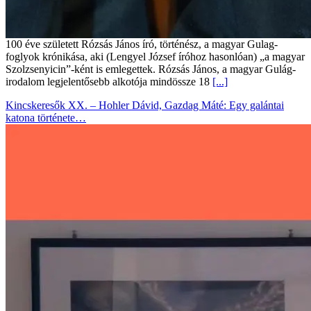
100 éve született Rózsás János író, történész, a magyar Gulag-
foglyok krónikása, aki (Lengyel József íróhoz hasonlóan) „a magyar
Szolzsenyicin”-ként is emlegettek. Rózsás János, a magyar Gulág-
irodalom legjelentősebb alkotója mindössze 18
[...]
Kincskeresők XX. – Hohler Dávid, Gazdag Máté: Egy galántai
katona története…