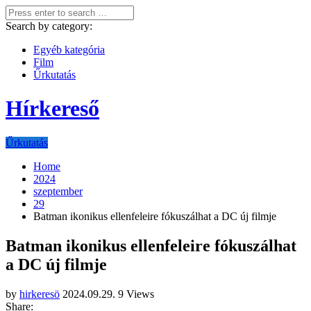
Search by category:
Egyéb kategória
Film
Űrkutatás
Hírkereső
Űrkutatás
Home
2024
szeptember
29
Batman ikonikus ellenfeleire fókuszálhat a DC új filmje
Batman ikonikus ellenfeleire fókuszálhat
a DC új filmje
by
hirkeresö
2024.09.29.
9 Views
Share: