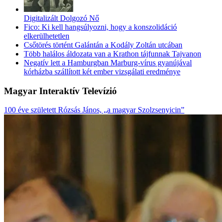
Digitalizált Dolgozó Nő
Fico: Ki kell hangsúlyozni, hogy a konszolidáció
elkerülhetetlen
Csőtörés történt Galántán a Kodály Zoltán utcában
Több halálos áldozata van a Krathon tájfunnak Tajvanon
Negatív lett a Hamburgban Marburg-vírus gyanújával
kórházba szállított két ember vizsgálati eredménye
Magyar Interaktív Televízió
100 éve született Rózsás János, „a magyar Szolzsenyicin”