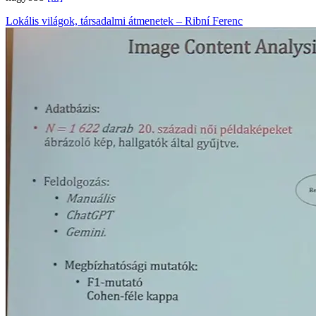
Lokális világok, társadalmi átmenetek – Ribní Ferenc