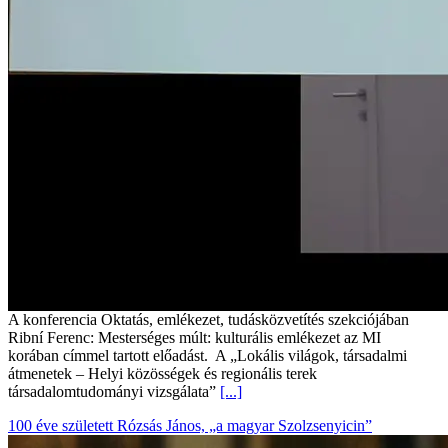
A konferencia Oktatás, emlékezet, tudásközvetítés szekciójában
Ribní Ferenc: Mesterséges múlt: kulturális emlékezet az MI
korában címmel tartott előadást. A „Lokális világok, társadalmi
átmenetek – Helyi közösségek és regionális terek
társadalomtudományi vizsgálata”
[...]
100 éve született Rózsás János, „a magyar Szolzsenyicin”