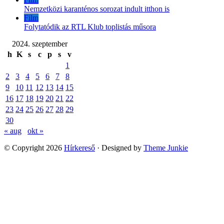
Nemzetközi karanténos sorozat indult itthon is
Film
Folytatódik az RTL Klub toplistás műsora
2024. szeptember
h
K
s
c
p
s
v
1
2
3
4
5
6
7
8
9
10
11
12
13
14
15
16
17
18
19
20
21
22
23
24
25
26
27
28
29
30
« aug
okt »
© Copyright 2026
Hírkereső
· Designed by
Theme Junkie