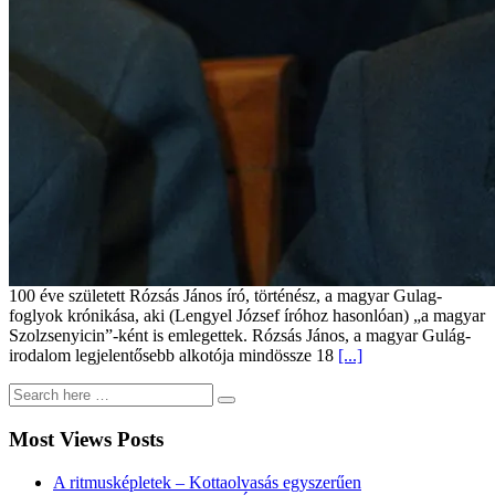
100 éve született Rózsás János író, történész, a magyar Gulag-
foglyok krónikása, aki (Lengyel József íróhoz hasonlóan) „a magyar
Szolzsenyicin”-ként is emlegettek. Rózsás János, a magyar Gulág-
irodalom legjelentősebb alkotója mindössze 18
[...]
Most Views Posts
A ritmusképletek – Kottaolvasás egyszerűen