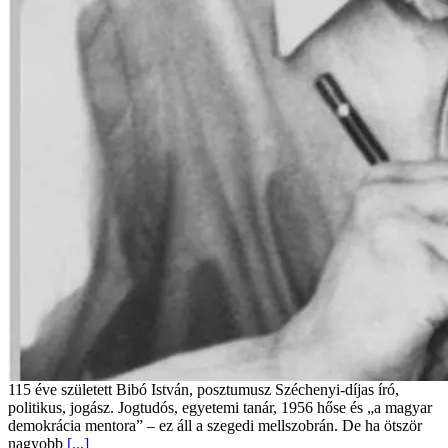
115 éve született Bibó István, posztumusz Széchenyi-díjas író,
politikus, jogász. Jogtudós, egyetemi tanár, 1956 hőse és „a magyar
demokrácia mentora” – ez áll a szegedi mellszobrán. De ha ötször
nagyobb
[...]