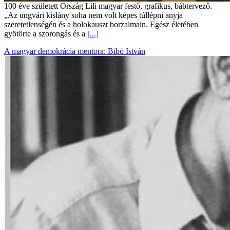
100 éve született Ország Lili magyar festő, grafikus, bábtervező.
„Az ungvári kislány soha nem volt képes túllépni anyja
szeretetlenségén és a holokauszt borzalmain. Egész életében
gyötörte a szorongás és a
[...]
A magyar demokrácia mentora: Bibó István