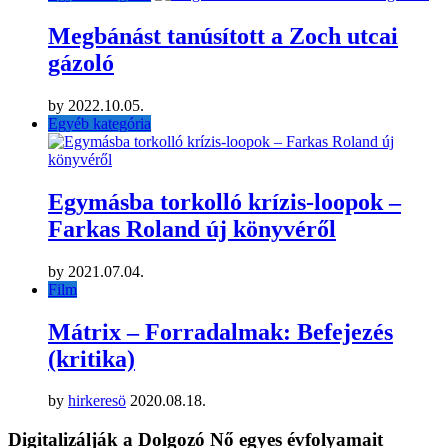
Megbánást tanúsított a Zoch utcai
gázoló
by
2022.10.05.
Egyéb kategória
Egymásba torkolló krízis-loopok –
Farkas Roland új könyvéről
by
2021.07.04.
Film
Mátrix – Forradalmak: Befejezés
(kritika)
by
hirkeresö
2020.08.18.
Digitalizálják a Dolgozó Nő egyes évfolyamait