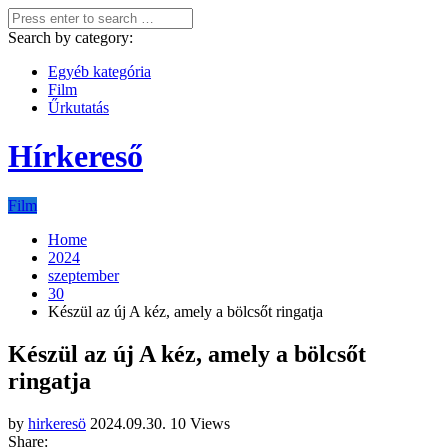
Search by category:
Egyéb kategória
Film
Űrkutatás
Hírkereső
Film
Home
2024
szeptember
30
Készül az új A kéz, amely a bölcsőt ringatja
Készül az új A kéz, amely a bölcsőt
ringatja
by
hirkeresö
2024.09.30.
10 Views
Share: