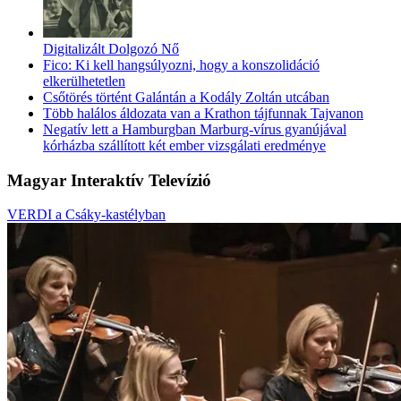
Digitalizált Dolgozó Nő
Fico: Ki kell hangsúlyozni, hogy a konszolidáció
elkerülhetetlen
Csőtörés történt Galántán a Kodály Zoltán utcában
Több halálos áldozata van a Krathon tájfunnak Tajvanon
Negatív lett a Hamburgban Marburg-vírus gyanújával
kórházba szállított két ember vizsgálati eredménye
Magyar Interaktív Televízió
VERDI a Csáky-kastélyban