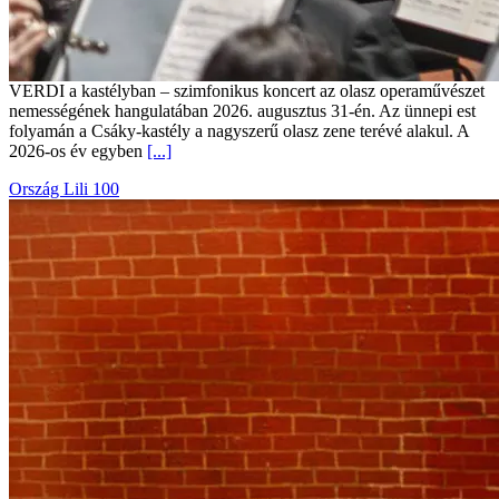
VERDI a kastélyban – szimfonikus koncert az olasz operaművészet
nemességének hangulatában 2026. augusztus 31-én. Az ünnepi est
folyamán a Csáky-kastély a nagyszerű olasz zene terévé alakul. A
2026-os év egyben
[...]
Ország Lili 100