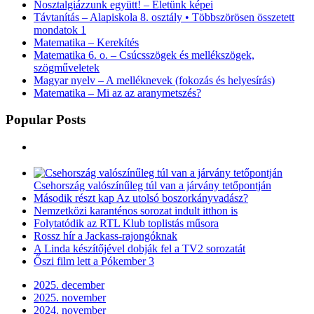
Nosztalgiázzunk együtt! – Életünk képei
Távtanítás – Alapiskola 8. osztály • Többszörösen összetett
mondatok 1
Matematika – Kerekítés
Matematika 6. o. – Csúcsszögek és mellékszögek,
szögműveletek
Magyar nyelv – A melléknevek (fokozás és helyesírás)
Matematika – Mi az az aranymetszés?
Popular Posts
Csehország valószínűleg túl van a járvány tetőpontján
Második részt kap Az utolsó boszorkányvadász?
Nemzetközi karanténos sorozat indult itthon is
Folytatódik az RTL Klub toplistás műsora
Rossz hír a Jackass-rajongóknak
A Linda készítőjével dobják fel a TV2 sorozatát
Őszi film lett a Pókember 3
2025. december
2025. november
2024. november