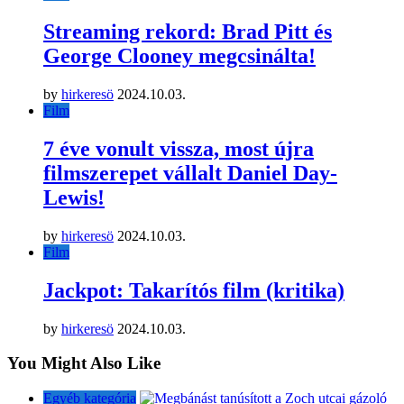
Streaming rekord: Brad Pitt és
George Clooney megcsinálta!
by
hirkeresö
2024.10.03.
Film
7 éve vonult vissza, most újra
filmszerepet vállalt Daniel Day-
Lewis!
by
hirkeresö
2024.10.03.
Film
Jackpot: Takarítós film (kritika)
by
hirkeresö
2024.10.03.
You Might Also Like
Egyéb kategória