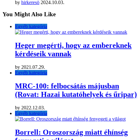
by
hirkeresö
2024.10.03.
You Might Also Like
Egyéb kategória
Heger megérti, hogy az embereknek
kérdéseik vannak
by
2021.07.29.
Egyéb kategória
MRC-100: felbocsátás májusban
(Rovat: Hazai kutatóhelyek és űripar)
by
2022.12.03.
Egyéb kategória
Borrell: Oroszország miatt éhínség