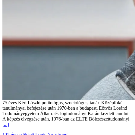
75 éves Kéri László politológus, szociológus, tanár. Középfokú
tanulmányai befejezése után 1970-ben a budapesti Eötvös Loránd
Tudományegyetem Állam- és Jogtudományi Karán kezdett tanulni.
A képzés elvégzése után, 1976-ban az ELTE Bölcsészettudományi
[...]
125 éve született Louis Armstrong