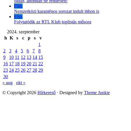
oldalt, ahonnan ne rendeljen!
Film
Nemzetközi karanténos sorozat indult itthon is
Film
Folytatódik az RTL Klub toplistás műsora
2024. szeptember
h
K
s
c
p
s
v
1
2
3
4
5
6
7
8
9
10
11
12
13
14
15
16
17
18
19
20
21
22
23
24
25
26
27
28
29
30
« aug
okt »
© Copyright 2026
Hírkereső
· Designed by
Theme Junkie