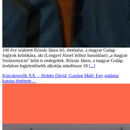
100 éve született Rózsás János író, történész, a magyar Gulag-
foglyok krónikása, aki (Lengyel József íróhoz hasonlóan) „a magyar
Szolzsenyicin”-ként is emlegettek. Rózsás János, a magyar Gulág-
irodalom legjelentősebb alkotója mindössze 18
[...]
Kincskeresők XX. – Hohler Dávid, Gazdag Máté: Egy galántai
katona története…