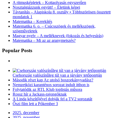
A ritmusképletek – Kottaolvasás egyszerűen
Nosztalgiázzunk együtt! – Életünk képei
Távtanítás – Alapiskola 8. osztály • Többszörösen összetett
mondatok 1
Matematika – Kerekítés
Matematika 6. o. – Csúcsszögek és mellékszögek,
szögműveletek
Magyar nyelv – A melléknevek (fokozás és helyesírás)
Matematika – Mi az az aranymetszés?
Popular Posts
Csehország valószínűleg túl van a járvány tetőpontján
Második részt kap Az utolsó boszorkányvadász?
Nemzetközi karanténos sorozat indult itthon is
Folytatódik az RTL Klub toplistás műsora
Rossz hír a Jackass-rajongóknak
A Linda készítőjével dobják fel a TV2 sorozatát
Őszi film lett a Pókember 3
2025. december
2025. november