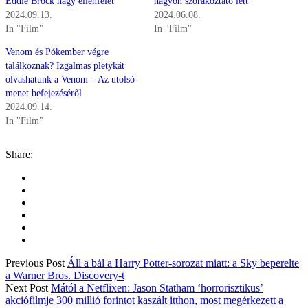
Eddie Brock nagy ellenfelét
nagyon szórakoztató lett
2024.09.13.
2024.06.08.
In "Film"
In "Film"
Venom és Pókember végre
találkoznak? Izgalmas pletykát
olvashatunk a Venom – Az utolsó
menet befejezéséről
2024.09.14.
In "Film"
Share:
Previous Post
Áll a bál a Harry Potter-sorozat miatt: a Sky beperelte
a Warner Bros. Discovery-t
Next Post
Mától a Netflixen: Jason Statham ‘horrorisztikus’
akciófilmje 300 millió forintot kaszált itthon, most megérkezett a