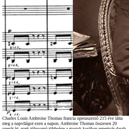
Charles Louis Ambroise Thomas francia operaszerző 215 éve látta
meg a napvilágot ezen a napon. Ambroise Thomas összesen 20
operát írt, ezek túlnyomó többsége a maguk korában repertoár darab