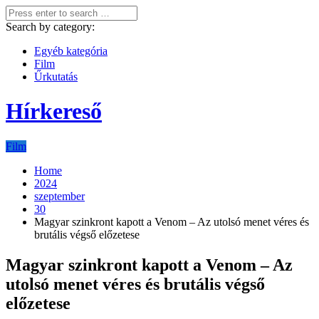
Search by category:
Egyéb kategória
Film
Űrkutatás
Hírkereső
Film
Home
2024
szeptember
30
Magyar szinkront kapott a Venom – Az utolsó menet véres és
brutális végső előzetese
Magyar szinkront kapott a Venom – Az
utolsó menet véres és brutális végső
előzetese