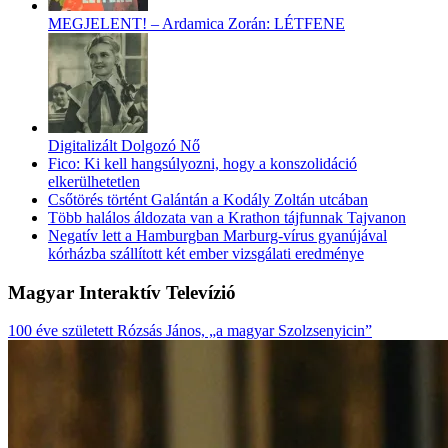
MEGJELENT! – Ardamica Zorán: LÉTFENE
Digitalizált Dolgozó Nő
Fico: Ki kell hangsúlyozni, hogy a konszolidáció
elkerülhetetlen
Csőtörés történt Galántán a Kodály Zoltán utcában
Több halálos áldozata van a Krathon tájfunnak Tajvanon
Negatív lett a Hamburgban Marburg-vírus gyanújával
kórházba szállított két ember vizsgálati eredménye
Magyar Interaktív Televízió
100 éve született Rózsás János, „a magyar Szolzsenyicin”