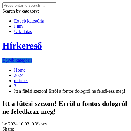
Search by category:
Egyéb kategória
Film
Űrkutatás
Hírkereső
Egyéb kategória
Home
2024
október
3
Itt a fűtési szezon! Erről a fontos dologról ne feledkezz meg!
Itt a fűtési szezon! Erről a fontos dologról
ne feledkezz meg!
by
2024.10.03.
9 Views
Share: