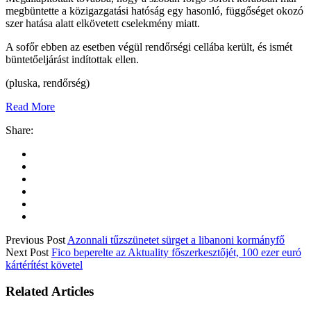
megbüntette a közigazgatási hatóság egy hasonló, függőséget okozó
szer hatása alatt elkövetett cselekmény miatt.
A sofőr ebben az esetben végül rendőrségi cellába került, és ismét
büntetőeljárást indítottak ellen.
(pluska, rendőrség)
Read More
Share:
Previous Post
Azonnali tűzszünetet sürget a libanoni kormányfő
Next Post
Fico beperelte az Aktuality főszerkesztőjét, 100 ezer euró
kártérítést követel
Related Articles