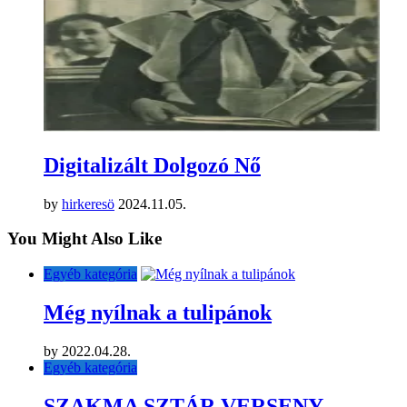
Digitalizált Dolgozó Nő
by
hirkeresö
2024.11.05.
You Might Also Like
Egyéb kategória
Még nyílnak a tulipánok
by
2022.04.28.
Egyéb kategória
SZAKMA SZTÁR VERSENY –