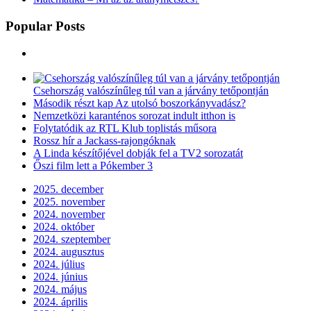
Popular Posts
Csehország valószínűleg túl van a járvány tetőpontján
Második részt kap Az utolsó boszorkányvadász?
Nemzetközi karanténos sorozat indult itthon is
Folytatódik az RTL Klub toplistás műsora
Rossz hír a Jackass-rajongóknak
A Linda készítőjével dobják fel a TV2 sorozatát
Őszi film lett a Pókember 3
2025. december
2025. november
2024. november
2024. október
2024. szeptember
2024. augusztus
2024. július
2024. június
2024. május
2024. április