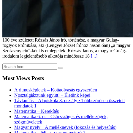
100 éve született Rózsás János író, történész, a magyar Gulag-
foglyok krónikása, aki (Lengyel József íróhoz hasonlóan) „a magyar
Szolzsenyicin”-ként is emlegettek. Rózsás János, a magyar Gulág-
irodalom legjelentősebb alkotója mindössze 18
[...]
Most Views Posts
A ritmusképletek – Kottaolvasás egyszerűen
Nosztalgiázzunk együtt! – Életünk képei
Távtanítás – Alapiskola 8. osztály • Többszörösen összetett
mondatok 1
Matematika – Kerekítés
Matematika 6. o. – Csúcsszögek és mellékszögek,
szögműveletek
Magyar nyelv – A melléknevek (fokozás és helyesírás)
Matematika – Mi az az aranymetszés?