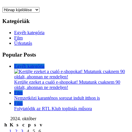
Archívum
Kategóriák
Egyéb kategória
Film
Űrkutatás
Popular Posts
Egyéb kategória
Kerülje ezeket a csaló e-shopokat! Mutatunk csaknem 90
oldalt, ahonnan ne rendeljen!
Film
Nemzetközi karanténos sorozat indult itthon is
Film
Folytatódik az RTL Klub toplistás műsora
2024. október
h
K
s
c
p
s
v
1
2
3
4
5
6