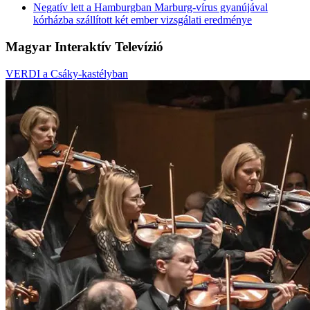
Negatív lett a Hamburgban Marburg-vírus gyanújával
kórházba szállított két ember vizsgálati eredménye
Magyar Interaktív Televízió
VERDI a Csáky-kastélyban