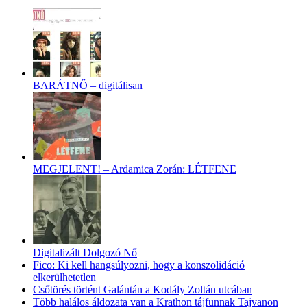
BARÁTNŐ – digitálisan
MEGJELENT! – Ardamica Zorán: LÉTFENE
Digitalizált Dolgozó Nő
Fico: Ki kell hangsúlyozni, hogy a konszolidáció
elkerülhetetlen
Csőtörés történt Galántán a Kodály Zoltán utcában
Több halálos áldozata van a Krathon tájfunnak Tajvanon