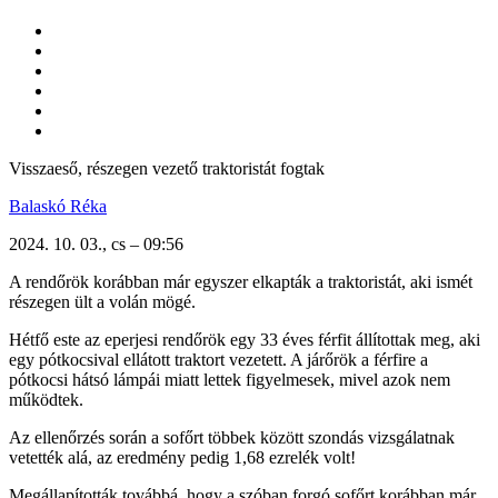
Visszaeső, részegen vezető traktoristát fogtak
Balaskó Réka
2024. 10. 03., cs – 09:56
A rendőrök korábban már egyszer elkapták a traktoristát, aki ismét
részegen ült a volán mögé.
Hétfő este az eperjesi rendőrök
egy 33 éves férfit állítottak meg, aki
egy pótkocsival ellátott traktort vezetett. A járőrök a férfire a
pótkocsi hátsó lámpái miatt lettek figyelmesek, mivel azok nem
működtek.
Az ellenőrzés során a sofőrt többek között szondás vizsgálatnak
vetették alá, az eredmény pedig 1,68 ezrelék volt!
Megállapították továbbá, hogy a szóban forgó sofőrt korábban már