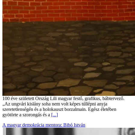
100 éve született Ország Lili magyar festő, grafikus, bábtervező.
„Az ungvári kislány soha nem volt képes túllépni anyja
szeretetlenségén és a holokauszt borzalmain. Egész életében
gyötörte a szorongás és a
[...]
A magyar demokrácia mentora: Bibó István