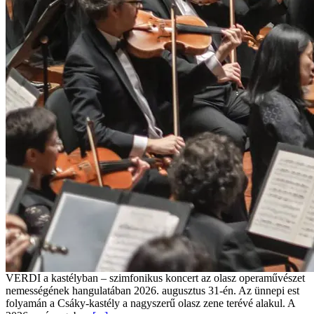
VERDI a kastélyban – szimfonikus koncert az olasz operaművészet
nemességének hangulatában 2026. augusztus 31-én. Az ünnepi est
folyamán a Csáky-kastély a nagyszerű olasz zene terévé alakul. A