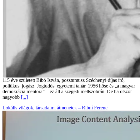
115 éve született Bibó István, posztumusz Széchenyi-díjas író,
politikus, jogász. Jogtudós, egyetemi tanár, 1956 hőse és „a magyar
demokrácia mentora” – ez áll a szegedi mellszobrán. De ha ötször
nagyobb
[...]
Lokális világok, társadalmi átmenetek – Ribní Ferenc