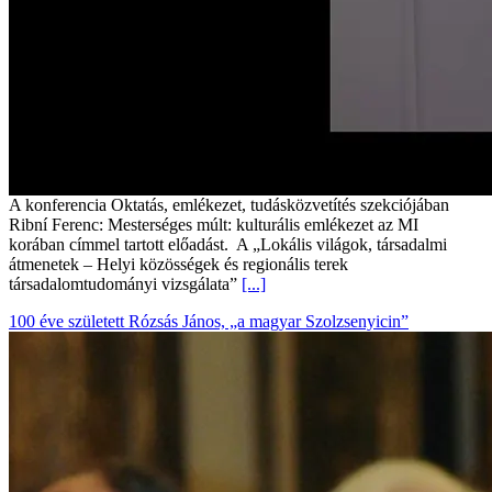
A konferencia Oktatás, emlékezet, tudásközvetítés szekciójában
Ribní Ferenc: Mesterséges múlt: kulturális emlékezet az MI
korában címmel tartott előadást. A „Lokális világok, társadalmi
átmenetek – Helyi közösségek és regionális terek
társadalomtudományi vizsgálata”
[...]
100 éve született Rózsás János, „a magyar Szolzsenyicin”