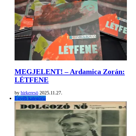
MEGJELENT! – Ardamica Zorán:
LÉTFENE
by
hirkeresö
2025.11.27.
Egyéb kategória