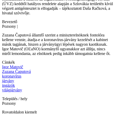
(ÚVZ) keddtől hatályos rendelete alapján a Szlovákia területén kívül
végzett antigéntesztet is elfogadják – tájékoztatott Daša Račková, a
hivatal szóvivője.
Bevezető
Pozsony
|
Zuzana Čaputová államfő szerint a miniszterelnöknek fontolóra
kellene vennie, átadja-e a koronavírus-járvány kezelését a kabinet
másik tagjának, hiszen a járványügyi lépések nagyon kaotikusak.
Igor Matovič (OĽaNO) kormányfő ugyanakkor azt állítja, nincs
miről lemondania, az elnöknek pedig inkább támogatnia kellene őt.
Címkék
Igor Matovič
Zuzana Čaputová
koronavírus
járvány
ingázók
világjárvány
Település / hely
Pozsony
Rovatoldalon kiemelt