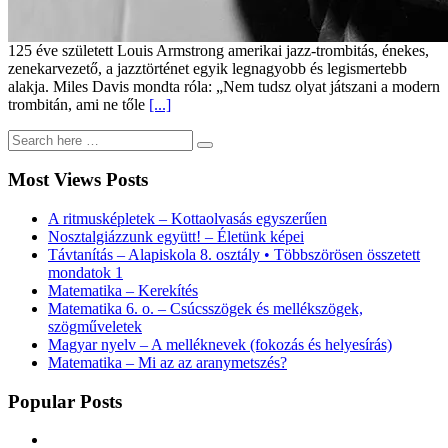
125 éve született Louis Armstrong amerikai jazz-trombitás, énekes,
zenekarvezető, a jazztörténet egyik legnagyobb és legismertebb
alakja. Miles Davis mondta róla: „Nem tudsz olyat játszani a modern
trombitán, ami ne tőle
[...]
Most Views Posts
A ritmusképletek – Kottaolvasás egyszerűen
Nosztalgiázzunk együtt! – Életünk képei
Távtanítás – Alapiskola 8. osztály • Többszörösen összetett
mondatok 1
Matematika – Kerekítés
Matematika 6. o. – Csúcsszögek és mellékszögek,
szögműveletek
Magyar nyelv – A melléknevek (fokozás és helyesírás)
Matematika – Mi az az aranymetszés?
Popular Posts