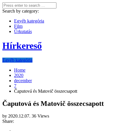
Search by category:
Egyéb kategória
Film
Űrkutatás
Hírkereső
Egyéb kategória
Home
2020
december
7
Čaputová és Matovič összecsapott
Čaputová és Matovič összecsapott
by
2020.12.07.
36 Views
Share: