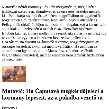
Matovič a hétfői kormányülés után megismételte, még a héten
találkozni szeretne az államfővel és az országos tesztelés melletti
kiállásra akarja rávenni őt. „A héten megpróbálom meggyőzni őt,
hogy lépjen a mi fedélzetünkre, tehát arról, hogy Kotlebáék és
Pellegriniék oldaláról álljon át hozzánk” – fogalmazott a kormányfő,
aki a kialakult helyzetért a médiát és az ellenzéket hibáztatta.
Egyben kiállt az állítása mellett, mi szerint, aki elutasítja az országos
tesztelést, az egyben a lockdown bevezetése mellett érvel.
Hozzátette, ha sikerült az államfőt rávennie, hogy támogassa az
országos tesztelést, akkor azt meg is valósítják. Ha azonban az
államfő nem így tenne, akkor Matovič szerint nincs esélyük
végrehajtani a tesztelést, mert az emberek nem tartanák tiszteletben
az intézkedést.
Matovič: Ha Čaputová megkérdőjelezi a
kormány lépéseit, az a pokolba vezető út
Pozsony
|