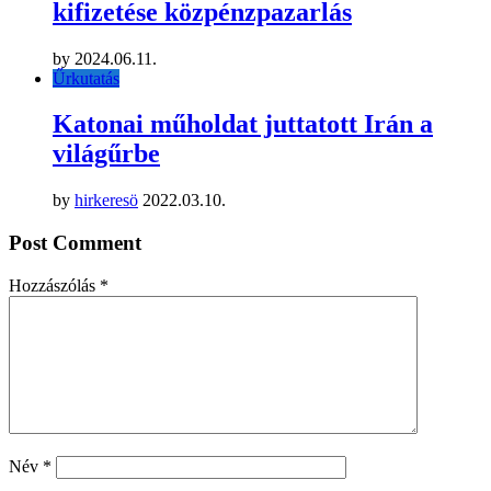
kifizetése közpénzpazarlás
by
2024.06.11.
Űrkutatás
Katonai műholdat juttatott Irán a
világűrbe
by
hirkeresö
2022.03.10.
Post Comment
Hozzászólás
*
Név
*