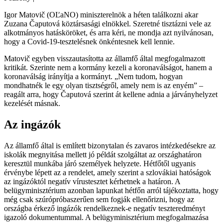
Igor Matovič (OĽaNO) miniszterelnök a héten találkozni akar
Zuzana Čaputová köztársasági elnökkel. Szeretné tisztázni vele az
alkotmányos hatásköröket, és arra kéri, ne mondja azt nyilvánosan,
hogy a Covid-19-tesztelésnek önkéntesnek kell lennie.
Matovič egyben visszautasította az államfő által megfogalmazott
kritikát. Szerinte nem a kormány kezeli a koronaválságot, hanem a
koronaválság irányítja a kormányt. „Nem tudom, hogyan
mondhatnék le egy olyan tisztségről, amely nem is az enyém” –
reagált arra, hogy Čaputová szerint át kellene adnia a járványhelyzet
kezelését másnak.
Az ingázók
Az államfő által is említett bizonytalan és zavaros intézkedésekre az
iskolák megnyitása mellett jó példát szolgáltat az országhatáron
keresztül munkába járó személyek helyzete. Hétfőtől ugyanis
érvénybe lépett az a rendelet, amely szerint a szlovákiai hatóságok
az ingázóktól negatív vírustesztet kérhetnek a határon. A
belügyminisztérium azonban lapunkat hétfőn arról tájékoztatta, hogy
még csak szúrópróbaszerűen sem fogják ellenőrizni, hogy az
országba érkező ingázók rendelkeznek-e negatív teszteredményt
igazoló dokumentummal. A belügyminisztérium megfogalmazása