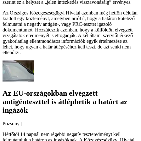
szerint ez a helyzet a „jelen intézkedés visszavonásáig” érvényes.
Az Országos Közegészségügyi Hivatal azonban még hétfőn délután
kiadott egy közleményt, amelyben arról ír, hogy a határon kötelező
felmutatni a negatív antigén-, vagy PRC-tesztet igazoló
dokumentumot. Hozzáteszik azonban, hogy a külföldön elvégzett
vizsgálatok eredményét is elfogadják. A két állami szervtől érkező
gyakorlatilag ellentmondásos információk egyik értelmezése az
lehet, hogy ugyan a határ átlépéséhez kell teszt, de azt senki nem
ellenőrzi.
Az EU-országokban elvégzett
antigénteszttel is átléphetik a határt az
ingázók
Pozsony
|
Hétfőtől 14 napnál nem régebbi negatív teszteredményt kell
felmutatniuk a határon az ingázóknak. A Közegészségügyi Hivatal