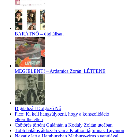
BARÁTNŐ – digitálisan
MEGJELENT! – Ardamica Zorán: LÉTFENE
Digitalizált Dolgozó Nő
Fico: Ki kell hangsúlyozni, hogy a konszolidáció
elkerülhetetlen
Csőtörés történt Galántán a Kodály Zoltán utcában
Több halálos áldozata van a Krathon tájfunnak Tajvanon
Negatív lett a Hamburgban Marburg-vírus gyanújával