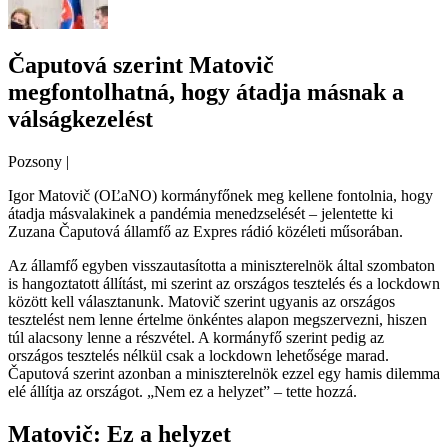
Čaputová szerint Matovič
megfontolhatná, hogy átadja másnak a
válságkezelést
Pozsony
|
Igor Matovič (OĽaNO) kormányfőnek meg kellene fontolnia, hogy
átadja másvalakinek a pandémia menedzselését – jelentette ki
Zuzana Čaputová államfő az Expres rádió közéleti műsorában.
Az államfő egyben visszautasította a miniszterelnök által szombaton
is hangoztatott állítást, mi szerint az országos tesztelés és a lockdown
között kell választanunk. Matovič szerint ugyanis az országos
tesztelést nem lenne értelme önkéntes alapon megszervezni, hiszen
túl alacsony lenne a részvétel. A kormányfő szerint pedig az
országos tesztelés nélkül csak a lockdown lehetősége marad.
Čaputová szerint azonban a miniszterelnök ezzel egy hamis dilemma
elé állítja az országot. „Nem ez a helyzet” – tette hozzá.
Matovič: Ez a helyzet