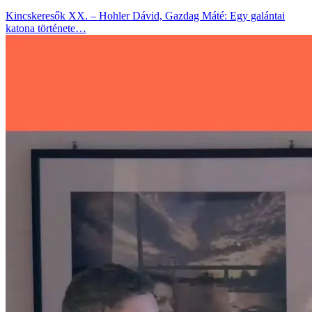
Kincskeresők XX. – Hohler Dávid, Gazdag Máté: Egy galántai
katona története…