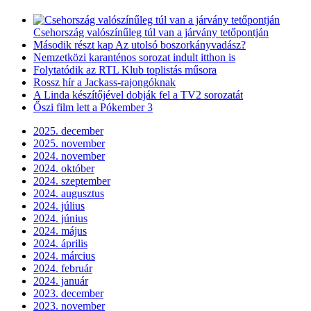
Csehország valószínűleg túl van a járvány tetőpontján
Második részt kap Az utolsó boszorkányvadász?
Nemzetközi karanténos sorozat indult itthon is
Folytatódik az RTL Klub toplistás műsora
Rossz hír a Jackass-rajongóknak
A Linda készítőjével dobják fel a TV2 sorozatát
Őszi film lett a Pókember 3
2025. december
2025. november
2024. november
2024. október
2024. szeptember
2024. augusztus
2024. július
2024. június
2024. május
2024. április
2024. március
2024. február
2024. január
2023. december
2023. november