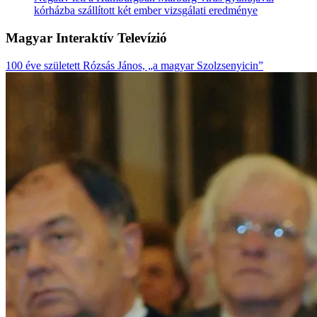
kórházba szállított két ember vizsgálati eredménye
Magyar Interaktív Televízió
100 éve született Rózsás János, „a magyar Szolzsenyicin”