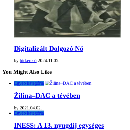
Digitalizált Dolgozó Nő
by
hirkeresö
2024.11.05.
You Might Also Like
Egyéb kategória
Žilina–DAC a tévében
by
2021.04.02.
Egyéb kategória
INESS: A 13. nyugdíj egységes