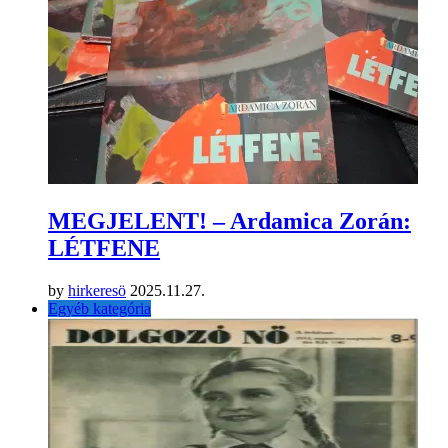
MEGJELENT! – Ardamica Zorán:
LÉTFENE
by
hirkeresö
2025.11.27.
Egyéb kategória