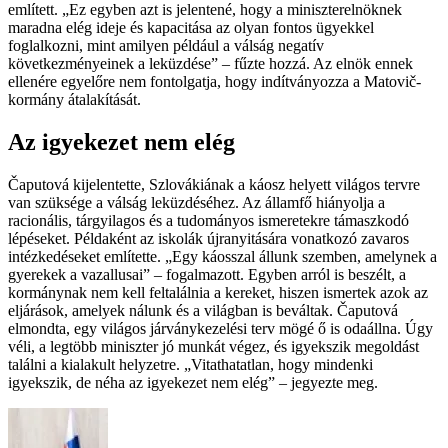
említett. „Ez egyben azt is jelentené, hogy a miniszterelnöknek
maradna elég ideje és kapacitása az olyan fontos ügyekkel
foglalkozni, mint amilyen például a válság negatív
következményeinek a leküzdése” – fűzte hozzá. Az elnök ennek
ellenére egyelőre nem fontolgatja, hogy indítványozza a Matovič-
kormány átalakítását.
Az igyekezet nem elég
Čaputová kijelentette, Szlovákiának a káosz helyett világos tervre
van szüksége a válság leküzdéséhez. Az államfő hiányolja a
racionális, tárgyilagos és a tudományos ismeretekre támaszkodó
lépéseket. Példaként az iskolák újranyitására vonatkozó zavaros
intézkedéseket említette. „Egy káosszal állunk szemben, amelynek a
gyerekek a vazallusai” – fogalmazott. Egyben arról is beszélt, a
kormánynak nem kell feltalálnia a kereket, hiszen ismertek azok az
eljárások, amelyek nálunk és a világban is beváltak. Čaputová
elmondta, egy világos járványkezelési terv mögé ő is odaállna. Úgy
véli, a legtöbb miniszter jó munkát végez, és igyekszik megoldást
találni a kialakult helyzetre. „Vitathatatlan, hogy mindenki
igyekszik, de néha az igyekezet nem elég” – jegyezte meg.