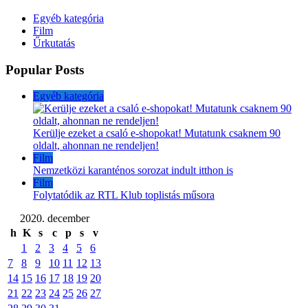
Egyéb kategória
Film
Űrkutatás
Popular Posts
Egyéb kategória
Kerülje ezeket a csaló e-shopokat! Mutatunk csaknem 90
oldalt, ahonnan ne rendeljen!
Film
Nemzetközi karanténos sorozat indult itthon is
Film
Folytatódik az RTL Klub toplistás műsora
2020. december
h
K
s
c
p
s
v
1
2
3
4
5
6
7
8
9
10
11
12
13
14
15
16
17
18
19
20
21
22
23
24
25
26
27