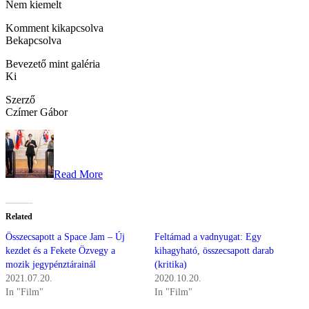
Nem kiemelt
Komment kikapcsolva
Bekapcsolva
Bevezető mint galéria
Ki
Szerző
Czímer Gábor
Read More
Related
Összecsapott a Space Jam – Új
Feltámad a vadnyugat: Egy
kezdet és a Fekete Özvegy a
kihagyható, összecsapott darab
mozik jegypénztárainál
(kritika)
2021.07.20.
2020.10.20.
In "Film"
In "Film"