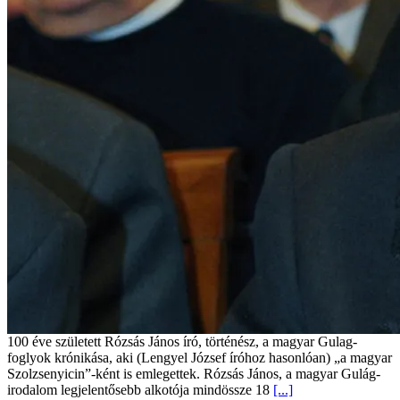
100 éve született Rózsás János író, történész, a magyar Gulag-
foglyok krónikása, aki (Lengyel József íróhoz hasonlóan) „a magyar
Szolzsenyicin”-ként is emlegettek. Rózsás János, a magyar Gulág-
irodalom legjelentősebb alkotója mindössze 18
[...]