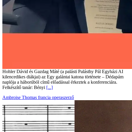
Hohler Dávid és Gazdag Máté (a palásti Palásthy Pál Egyházi AI
kilencedikes diákjai) az Egy galántai katona története – Dédapám
naplója a háborúból című előadással érkeztek a konferenciára.
Felkészítő tanár: Bényi
[...]
Ambroise Thomas francia operaszerző