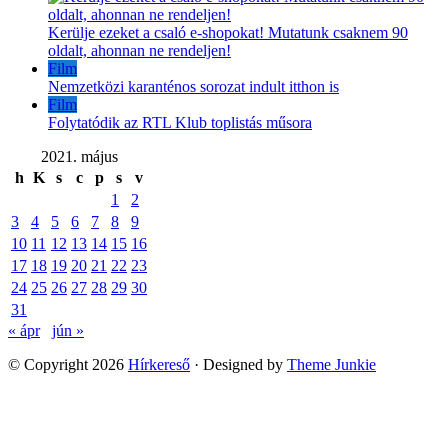
Kerülje ezeket a csaló e-shopokat! Mutatunk csaknem 90
oldalt, ahonnan ne rendeljen!
Film
Nemzetközi karanténos sorozat indult itthon is
Film
Folytatódik az RTL Klub toplistás műsora
2021. május
h
K
s
c
p
s
v
1
2
3
4
5
6
7
8
9
10
11
12
13
14
15
16
17
18
19
20
21
22
23
24
25
26
27
28
29
30
31
« ápr
jún »
© Copyright 2026
Hírkereső
· Designed by
Theme Junkie