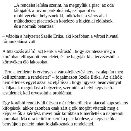
„A rendelet leírása szerint, ha megnyílik a piac, az oda
látogatók a füvön parkolnának, színpadot és
mobilvécéket helyeznek ki, miközben a város által
működtetett piactereken kötelező a higiéniai előírások
és a normák betartása”
– vázolta a helyzetet Szelle Erika, aki korábban a városi hivatal
főmunkatársa volt.
A tiltakozás aláírói azt kérik a várostól, hogy szüntesse meg a
korábban elfogadott rendeletet, és ne hagyják ki a tervezésből a
környéken élő lakosokat.
„Erre a területre is érvényes a városfejlesztési terv, ez alapján meg
kell szüntetni a rendeletet” – fogalmazott Szelle Erika. Az aláírók
nem értenek egyet azzal az eljárással, hogy ügyészi beadvánnyal
találjanak megoldást a helyzetre, szerintük a helyi képviselő-
testületnek kell orvosolni a problémát.
Egy korábbi rendkívüli ülésen már felmerültek a piaccal kapcsolatos
kifogások, akkor azonban csak zárt ajtók mögött vitatták meg a
képviselők a kérdést, mivel már korábban kimerítették a napirendi
pontokat. Ma újra terítékre kerül a piac kérdése, a képviselők a
benyújtott petíció miatt foglalkoznak a rendelettel.