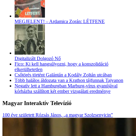
MEGJELENT! – Ardamica Zorán: LÉTFENE
Digitalizált Dolgozó Nő
Fico: Ki kell hangsúlyozni, hogy a konszolidáció
elkerülhetetlen
Csőtörés történt Galántán a Kodály Zoltán utcában
Több halálos áldozata van a Krathon tájfunnak Tajvanon
Negatív lett a Hamburgban Marburg-vírus gyanújával
kórházba szállított két ember vizsgálati eredménye
Magyar Interaktív Televízió
100 éve született Rózsás János, „a magyar Szolzsenyicin”