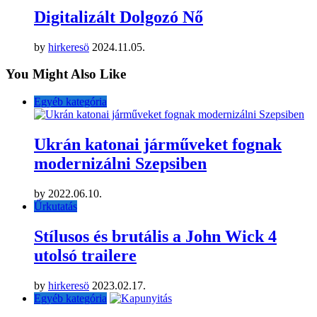
Digitalizált Dolgozó Nő
by
hirkeresö
2024.11.05.
You Might Also Like
Egyéb kategória
Ukrán katonai járműveket fognak
modernizálni Szepsiben
by
2022.06.10.
Űrkutatás
Stílusos és brutális a John Wick 4
utolsó trailere
by
hirkeresö
2023.02.17.
Egyéb kategória