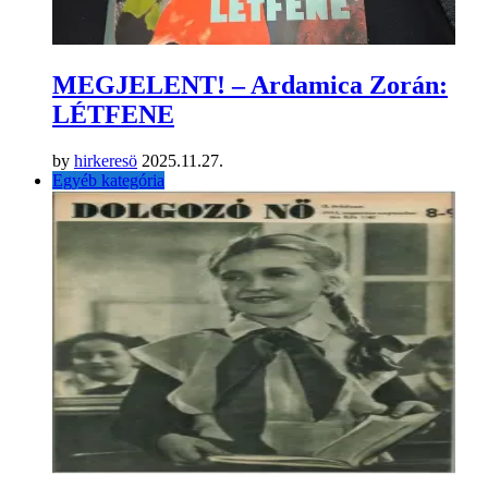
MEGJELENT! – Ardamica Zorán:
LÉTFENE
by
hirkeresö
2025.11.27.
Egyéb kategória