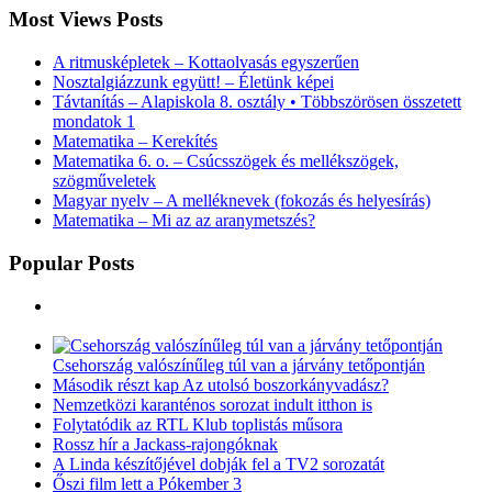
Most Views Posts
A ritmusképletek – Kottaolvasás egyszerűen
Nosztalgiázzunk együtt! – Életünk képei
Távtanítás – Alapiskola 8. osztály • Többszörösen összetett
mondatok 1
Matematika – Kerekítés
Matematika 6. o. – Csúcsszögek és mellékszögek,
szögműveletek
Magyar nyelv – A melléknevek (fokozás és helyesírás)
Matematika – Mi az az aranymetszés?
Popular Posts
Csehország valószínűleg túl van a járvány tetőpontján
Második részt kap Az utolsó boszorkányvadász?
Nemzetközi karanténos sorozat indult itthon is
Folytatódik az RTL Klub toplistás műsora
Rossz hír a Jackass-rajongóknak
A Linda készítőjével dobják fel a TV2 sorozatát
Őszi film lett a Pókember 3