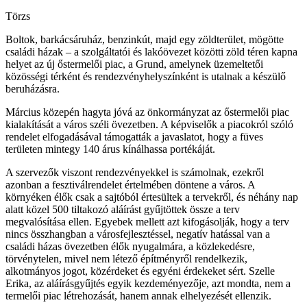
Törzs
Boltok, barkácsáruház, benzinkút, majd egy zöldterület, mögötte
családi házak – a szolgáltatói és lakóövezet közötti zöld téren kapna
helyet az új őstermelői piac, a Grund, amelynek üzemeltetői
közösségi térként és rendezvényhelyszínként is utalnak a készülő
beruházásra.
Március közepén hagyta jóvá az önkormányzat az őstermelői piac
kialakítását a város széli övezetben. A képviselők a piacokról szóló
rendelet elfogadásával támogatták a javaslatot, hogy a füves
területen mintegy 140 árus kínálhassa portékáját.
A szervezők viszont rendezvényekkel is számolnak, ezekről
azonban a fesztiválrendelet értelmében döntene a város. A
környéken élők csak a sajtóból értesültek a tervekről, és néhány nap
alatt közel 500 tiltakozó aláírást gyűjtöttek össze a terv
megvalósítása ellen. Egyebek mellett azt kifogásolják, hogy a terv
nincs összhangban a városfejlesztéssel, negatív hatással van a
családi házas övezetben élők nyugalmára, a közlekedésre,
törvénytelen, mivel nem létező építményről rendelkezik,
alkotmányos jogot, közérdeket és egyéni érdekeket sért. Szelle
Erika, az aláírásgyűjtés egyik kezdeményezője, azt mondta, nem a
termelői piac létrehozását, hanem annak elhelyezését ellenzik.