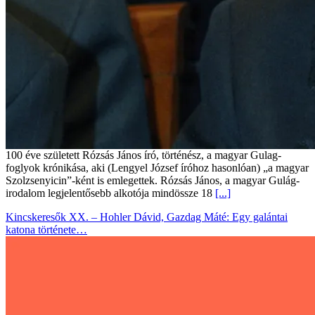
100 éve született Rózsás János író, történész, a magyar Gulag-
foglyok krónikása, aki (Lengyel József íróhoz hasonlóan) „a magyar
Szolzsenyicin”-ként is emlegettek. Rózsás János, a magyar Gulág-
irodalom legjelentősebb alkotója mindössze 18
[...]
Kincskeresők XX. – Hohler Dávid, Gazdag Máté: Egy galántai
katona története…