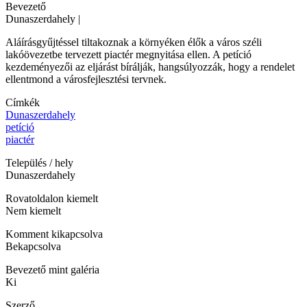
Bevezető
Dunaszerdahely
|
Aláírásgyűjtéssel tiltakoznak a környéken élők a város széli
lakóövezetbe tervezett piactér megnyitása ellen. A petíció
kezdeményezői az eljárást bírálják, hangsúlyozzák, hogy a rendelet
ellentmond a városfejlesztési tervnek.
Címkék
Dunaszerdahely
petíció
piactér
Település / hely
Dunaszerdahely
Rovatoldalon kiemelt
Nem kiemelt
Komment kikapcsolva
Bekapcsolva
Bevezető mint galéria
Ki
Szerző