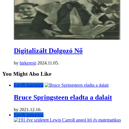
Digitalizált Dolgozó Nő
by
hirkeresö
2024.11.05.
You Might Also Like
Egyéb kategória
Bruce Springsteen eladta a dalait
by
2021.12.16.
Egyéb kategória