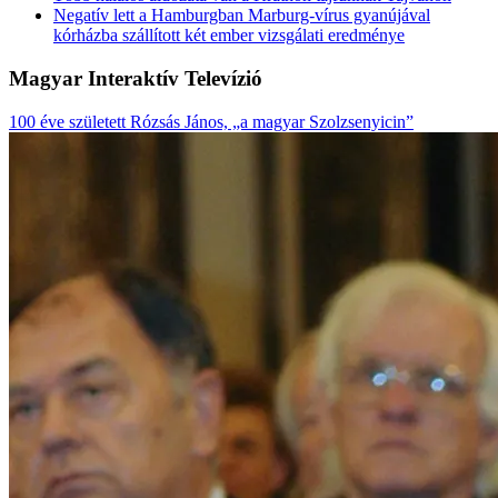
Negatív lett a Hamburgban Marburg-vírus gyanújával
kórházba szállított két ember vizsgálati eredménye
Magyar Interaktív Televízió
100 éve született Rózsás János, „a magyar Szolzsenyicin”