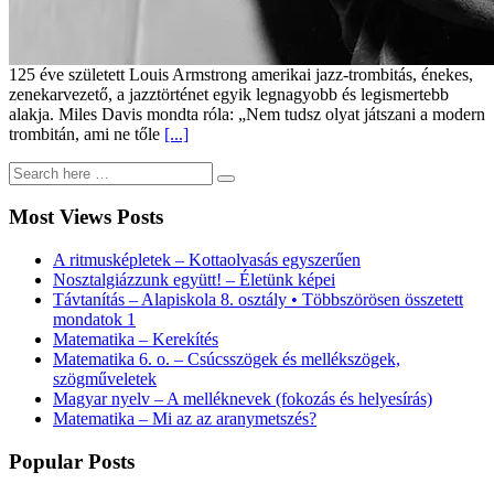
125 éve született Louis Armstrong amerikai jazz-trombitás, énekes,
zenekarvezető, a jazztörténet egyik legnagyobb és legismertebb
alakja. Miles Davis mondta róla: „Nem tudsz olyat játszani a modern
trombitán, ami ne tőle
[...]
Most Views Posts
A ritmusképletek – Kottaolvasás egyszerűen
Nosztalgiázzunk együtt! – Életünk képei
Távtanítás – Alapiskola 8. osztály • Többszörösen összetett
mondatok 1
Matematika – Kerekítés
Matematika 6. o. – Csúcsszögek és mellékszögek,
szögműveletek
Magyar nyelv – A melléknevek (fokozás és helyesírás)
Matematika – Mi az az aranymetszés?
Popular Posts