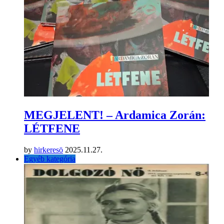
MEGJELENT! – Ardamica Zorán:
LÉTFENE
by
hirkeresö
2025.11.27.
Egyéb kategória