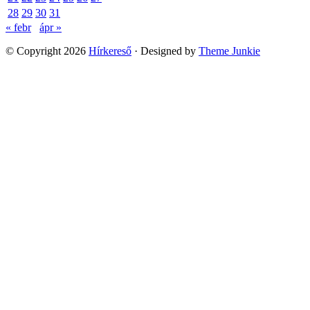
28
29
30
31
« febr
ápr »
© Copyright 2026
Hírkereső
· Designed by
Theme Junkie