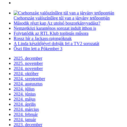
Csehország valószínűleg túl van a járvány tetőpontján
Második részt kap Az utolsó boszorkányvadász?
Nemzetközi karanténos sorozat indult itthon is
Folytatódik az RTL Klub toplistás műsora
Rossz hír a Jackass-rajongóknak
A Linda készítőjével dobják fel a TV2 sorozatát
Őszi film lett a Pókember 3
2025. december
2025. november
2024. november
2024. október
2024. szeptember
2024. augusztus
2024. július
2024. június
2024. május
2024. április
2024. március
2024. február
2024. január
2023. december