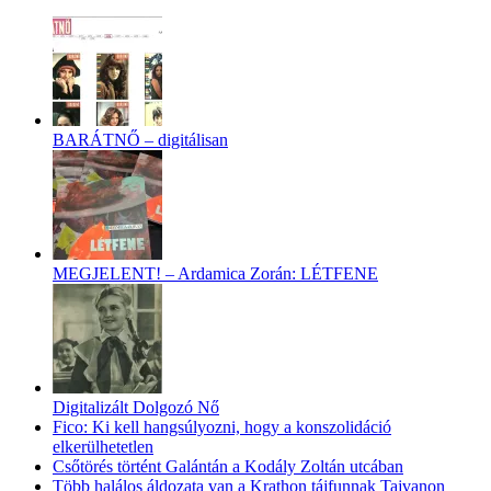
BARÁTNŐ – digitálisan
MEGJELENT! – Ardamica Zorán: LÉTFENE
Digitalizált Dolgozó Nő
Fico: Ki kell hangsúlyozni, hogy a konszolidáció
elkerülhetetlen
Csőtörés történt Galántán a Kodály Zoltán utcában
Több halálos áldozata van a Krathon tájfunnak Tajvanon