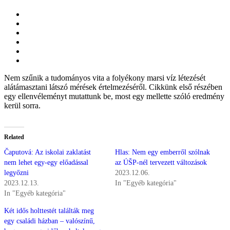
Nem szűnik a tudományos vita a folyékony marsi víz létezését
alátámasztani látszó mérések értelmezéséről. Cikkünk első részében
egy ellenvéleményt mutattunk be, most egy mellette szóló eredmény
kerül sorra.
Related
Čaputová: Az iskolai zaklatást
Hlas: Nem egy emberről szólnak
nem lehet egy-egy előadással
az ÚŠP-nél tervezett változások
legyőzni
2023.12.06.
2023.12.13.
In "Egyéb kategória"
In "Egyéb kategória"
Két idős holttestét találták meg
egy családi házban – valószínű,