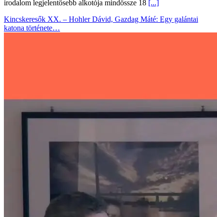
irodalom legjelentősebb alkotója mindössze 18
[...]
Kincskeresők XX. – Hohler Dávid, Gazdag Máté: Egy galántai
katona története…