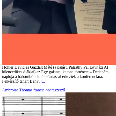
Hohler Dávid és Gazdag Máté (a palásti Palásthy Pál Egyházi AI
kilencedikes diákjai) az Egy galántai katona története – Dédapám
naplója a háborúból című előadással érkeztek a konferenciára.
Felkészítő tanár: Bényi
[...]
Ambroise Thomas francia operaszerző