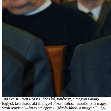
100 éve született Rózsás János író, történész, a magyar Gulag-
foglyok krónikása, aki (Lengyel József íróhoz hasonlóan) „a magyar
Szolzsenyicin”-ként is emlegettek. Rózsás János, a magyar Gulág-