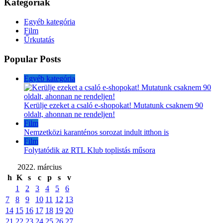
Kategóriák
Egyéb kategória
Film
Űrkutatás
Popular Posts
Egyéb kategória
Kerülje ezeket a csaló e-shopokat! Mutatunk csaknem 90
oldalt, ahonnan ne rendeljen!
Film
Nemzetközi karanténos sorozat indult itthon is
Film
Folytatódik az RTL Klub toplistás műsora
2022. március
h
K
s
c
p
s
v
1
2
3
4
5
6
7
8
9
10
11
12
13
14
15
16
17
18
19
20
21
22
23
24
25
26
27