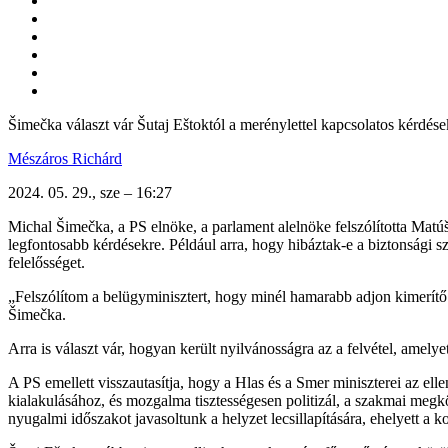
Šimečka választ vár Šutaj Eštoktól a merénylettel kapcsolatos kérdése
Mészáros Richárd
2024. 05. 29., sze – 16:27
Michal Šimečka, a PS elnöke, a parlament alelnöke felszólította Matú
legfontosabb kérdésekre. Például arra, hogy hibáztak-e a biztonsági sz
felelősséget.
„Felszólítom a belügyminisztert, hogy minél hamarabb adjon kimerítő 
Šimečka.
Arra is választ vár, hogyan került nyilvánosságra az a felvétel, amel
A PS emellett visszautasítja, hogy a Hlas és a Smer miniszterei az elle
kialakulásához, és mozgalma tisztességesen politizál, a szakmai megkö
nyugalmi időszakot javasoltunk a helyzet lecsillapítására, ehelyett a k