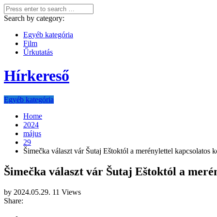
Search by category:
Egyéb kategória
Film
Űrkutatás
Hírkereső
Egyéb kategória
Home
2024
május
29
Šimečka választ vár Šutaj Eštoktól a merénylettel kapcsolatos 
Šimečka választ vár Šutaj Eštoktól a merén
by
2024.05.29.
11 Views
Share: