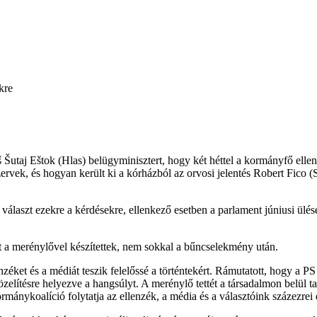
kre
š Šutaj Eštok (Hlas) belügyminisztert, hogy két héttel a kormányfő elle
ervek, és hogyan került ki a kórházból az orvosi jelentés Robert Fico (S
választ ezekre a kérdésekre, ellenkező esetben a parlament júniusi ül
yet a merénylővel készítettek, nem sokkal a bűncselekmény után.
nzéket és a médiát teszik felelőssé a történtekért. Rámutatott, hogy a PS 
zelítésre helyezve a hangsúlyt. A merénylő tettét a társadalmon belül 
ormánykoalíció folytatja az ellenzék, a média és a választóink százezrei 