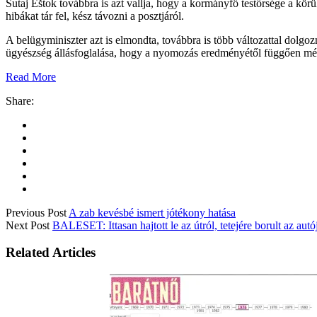
Šutaj Eštok továbbra is azt vallja, hogy a kormányfő testőrsége a kör
hibákat tár fel, kész távozni a posztjáról.
A belügyminiszter azt is elmondta, továbbra is több változattal dolgoz
ügyészség állásfoglalása, hogy a nyomozás eredményétől függően még
Read More
Share:
Previous Post
A zab kevésbé ismert jótékony hatása
Next Post
BALESET: Ittasan hajtott le az útról, tetejére borult az autó
Related Articles