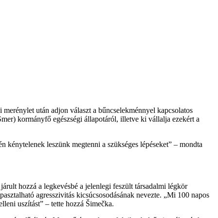
ni merénylet után adjon választ a bűncselekménnyel kapcsolatos
mer) kormányfő egészségi állapotáról, illetve ki vállalja ezekért a
ésén kénytelenek leszünk megtenni a szükséges lépéseket” – mondta
járult hozzá a legkevésbé a jelenlegi feszült társadalmi légkör
tapasztalható agresszivitás kicsúcsosodásának nevezte. „Mi 100 napos
elleni uszítást” – tette hozzá Šimečka.