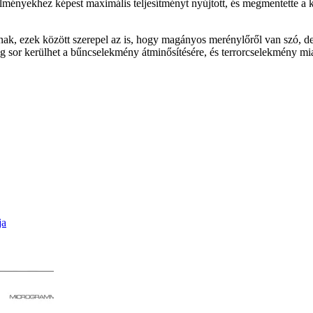
ülményekhez képest maximális teljesítményt nyújtott, és megmentette a ko
nak, ezek között szerepel az is, hogy magányos merénylőről van szó, de 
 sor kerülhet a bűncselekmény átminősítésére, és terrorcselekmény mia
ja