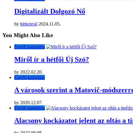
Digitalizált Dolgozó Nő
by
hirkeresö
2024.11.05.
You Might Also Like
Egyéb kategória
Miről ír a hétfői Új Szó?
by
2022.02.20.
Egyéb kategória
A városok szerint a Matovič-módszerrel
by
2020.12.07.
Egyéb kategória
Alacsony kockázatot jelent az oltás a t
by
2022.08.08.