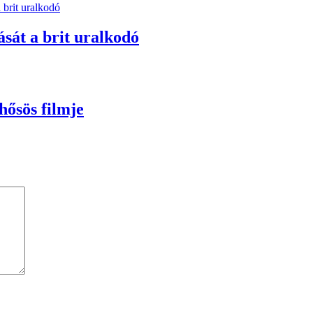
sát a brit uralkodó
hősös filmje