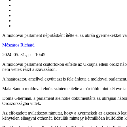
A moldovai parlament népirtásként ítélte el az ukrán gyermekekkel v
Mészáros Richárd
2024. 05. 31., p – 10:45
A moldovai parlament csütörtökön elítélte az Ukrajna elleni orosz há
nem vettek részt a szavazáson.
A határozatot, amellyel együtt azt is felajánlotta a moldovai parlament
Maia Sandu moldovai elnök szintén elítélte a már több mint két éve tar
Doina Gherman, a parlament alelnöke dokumentálta az ukrajnai háború
Oroszországba vittek.
Az elfogadott nyilatkozat rámutat, hogy a gyermekek az agresszió leg
kénytelen elhagyni otthonát, közülük mintegy kétmillióan külföldön 