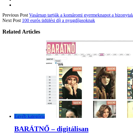
Previous Post
Vasárnap tartják a komáromi gyermeknapot a bizonytala
Next Post
100 eurós üdülési díj a nyugdíjasoknak
Related Articles
Egyéb kategória
BARÁTNŐ – digitálisan