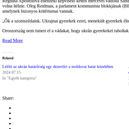
Reghina Apostolova ellenzéki képviselő kettős mércével vádolta Sandu
volna ítélnie. Oleg Reidman, a parlament kommunista blokkjának (BEC
amelynek bizonyos kritériumai vannak.
„Ők a szomszédaink. Ukrajnai gyerekek ezrei, menekült gyerekek élnek
Oroszország nem ismeri el a vádakat, hogy ukrán gyerekeket raboltak 
Read More
Related
Lelőtt az ukrán határőrség egy dezertőrt a moldovai határ közelében
2024.07.15.
In "Egyéb kategória"
Share: