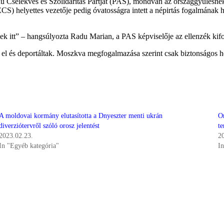
 Cselekvés és Szolidaritás Pártját (PAS), mondván az országgyűlésnek 
S) helyettes vezetője pedig óvatosságra intett a népirtás fogalmának h
 itt” – hangsúlyozta Radu Marian, a PAS képviselője az ellenzék kifog
el és deportáltak. Moszkva megfogalmazása szerint csak biztonságos hel
A moldovai kormány elutasította a Dnyeszter menti ukrán
O
diverziótervről szóló orosz jelentést
te
2023.02.23.
2
In "Egyéb kategória"
I