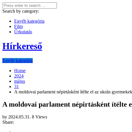
Search by category:
Egyéb kategória
Film
Űrkutatás
Hírkereső
Egyéb kategória
Home
2024
május
31
A moldovai parlament népirtásként ítélte el az ukrán gyermeke
A moldovai parlament népirtásként ítélte
by
2024.05.31.
8 Views
Share: