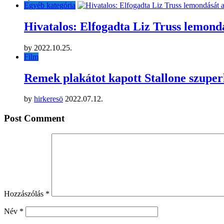
Egyéb kategória
Hivatalos: Elfogadta Liz Truss lemondá
by
2022.10.25.
Film
Remek plakátot kapott Stallone szuper
by
hirkeresö
2022.07.12.
Post Comment
Hozzászólás
*
Név
*