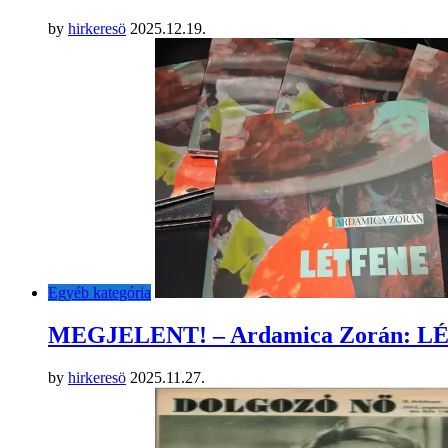
by
hirkeresö
2025.12.19.
Egyéb kategória
MEGJELENT! – Ardamica Zorán: 
by
hirkeresö
2025.11.27.