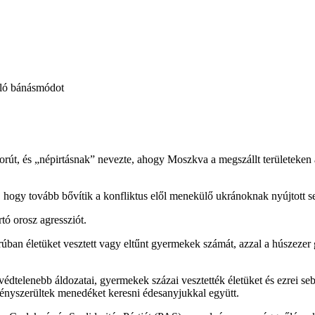
aló bánásmódot
borút, és „népirtásnak” nevezte, ahogy Moszkva a megszállt területeken
, hogy tovább bővítik a konfliktus elől menekülő ukránoknak nyújtott seg
tó orosz agressziót.
ban életüket vesztett vagy eltűnt gyermekek számát, azzal a húszezer 
védtelenebb áldozatai, gyermekek százai vesztették életüket és ezrei s
kényszerültek menedéket keresni édesanyjukkal együtt.