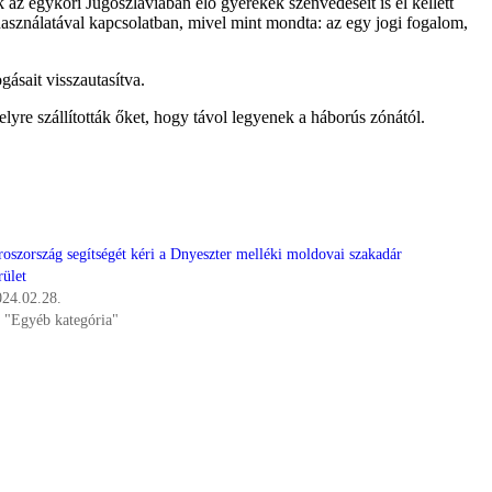
az egykori Jugoszláviában élő gyerekek szenvedéseit is el kellett
asználatával kapcsolatban, mivel mint mondta: az egy jogi fogalom,
ásait visszautasítva.
yre szállították őket, hogy távol legyenek a háborús zónától.
roszország segítségét kéri a Dnyeszter melléki moldovai szakadár
rület
024.02.28.
n "Egyéb kategória"