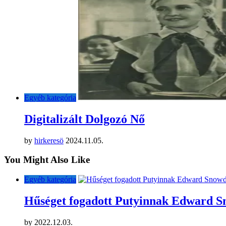
Egyéb kategória
Digitalizált Dolgozó Nő
by
hirkeresö
2024.11.05.
You Might Also Like
Egyéb kategória
Hűséget fogadott Putyinnak Edward 
by
2022.12.03.