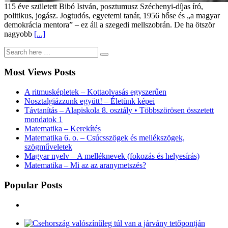
115 éve született Bibó István, posztumusz Széchenyi-díjas író,
politikus, jogász. Jogtudós, egyetemi tanár, 1956 hőse és „a magyar
demokrácia mentora” – ez áll a szegedi mellszobrán. De ha ötször
nagyobb
[...]
Most Views Posts
A ritmusképletek – Kottaolvasás egyszerűen
Nosztalgiázzunk együtt! – Életünk képei
Távtanítás – Alapiskola 8. osztály • Többszörösen összetett
mondatok 1
Matematika – Kerekítés
Matematika 6. o. – Csúcsszögek és mellékszögek,
szögműveletek
Magyar nyelv – A melléknevek (fokozás és helyesírás)
Matematika – Mi az az aranymetszés?
Popular Posts