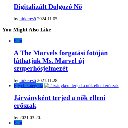
Digitalizált Dolgozó Nő
by
hirkeresö
2024.11.05.
You Might Also Like
Film
A The Marvels forgatási fotóján
láthatjuk Ms. Marvel új
szuperhősjelmezét
by
hirkeresö
2021.11.28.
Egyéb kategória
Járványként terjed a nők elleni
erőszak
by
2021.03.20.
Film