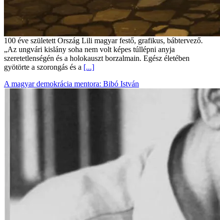
100 éve született Ország Lili magyar festő, grafikus, bábtervező.
„Az ungvári kislány soha nem volt képes túllépni anyja
szeretetlenségén és a holokauszt borzalmain. Egész életében
gyötörte a szorongás és a
[...]
A magyar demokrácia mentora: Bibó István