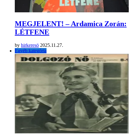
MEGJELENT! – Ardamica Zorán:
LÉTFENE
by
hirkeresö
2025.11.27.
Egyéb kategória