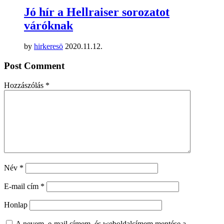
Jó hír a Hellraiser sorozatot
váróknak
by
hirkeresö
2020.11.12.
Post Comment
Hozzászólás
*
Név
*
E-mail cím
*
Honlap
A nevem, e-mail címem, és weboldalcímem mentése a