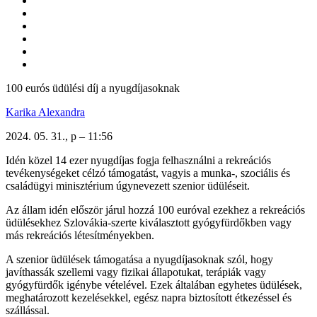
100 eurós üdülési díj a nyugdíjasoknak
Karika Alexandra
2024. 05. 31., p – 11:56
Idén közel 14 ezer nyugdíjas fogja felhasználni a rekreációs
tevékenységeket célzó támogatást, vagyis a munka-, szociális és
családügyi minisztérium úgynevezett szenior üdüléseit.
Az állam idén először járul hozzá 100 euróval ezekhez a rekreációs
üdülésekhez Szlovákia-szerte kiválasztott gyógyfürdőkben vagy
más rekreációs létesítményekben.
A szenior üdülések támogatása a nyugdíjasoknak szól, hogy
javíthassák szellemi vagy fizikai állapotukat, terápiák vagy
gyógyfürdők igénybe vételével. Ezek általában egyhetes üdülések,
meghatározott kezelésekkel, egész napra biztosított étkezéssel és
szállással.