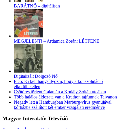
BARÁTNŐ – digitálisan
MEGJELENT! – Ardamica Zorán: LÉTFENE
Digitalizált Dolgozó Nő
Fico: Ki kell hangsúlyozni, hogy a konszolidáció
elkerülhetetlen
Csőtörés történt Galántán a Kodály Zoltán utcában
Több halálos áldozata van a Krathon tájfunnak Tajvanon
Negatív lett a Hamburgban Marburg-vírus gyanújával
kórházba szállított két ember vizsgálati eredménye
Magyar Interaktív Televízió