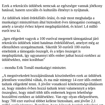
Ezek a rekreációs üdülések nemcsak az egészségre vannak jótékony
hatással, hanem szociális és kulturális élményt is nyújtanak.
Az üdülések iránti érdeklődés óriási, és már most meghaladja a
munkaügyi minisztérium által biztosított éves támogatási csomagot,
amely a tavalyi évhez képest megduplázódott, és közel 1,4 millió
eurót tesz ki.
„Igen elégedett vagyok a 100 euróval megemelt támogatással járó
rekreációs üdülések iránti hatalmas érdeklődéssel, amelyet még az
ellenzékben szorgalmaztunk. Sikerült 50 euróról 100 euróra
emelnünk a támogatás összegét, és a teljes összeget is
megdupláztuk, így ugyanannyi idős ember juthat hozzá ezekhez az
üdülésekhez, mint korábban”
– mondta Erik Tomáš munkaügyi miniszter.
„A megnövekedett hozzájárulásnak köszönhetően ezek az üdülések
jelentősen vonzóbbá váltak, és ma már mintegy 14 ezer idős embert
tudunk elégedetté tenni. A jövőre vonatkozó kötelezettségvállalásom
az, hogy minden évben hozzá tudunk tenni valamennyit a teljes
összeghez, hogy minél több idős embernek legyen lehetősége
hozzáférni ezekhez az üdülésekhez. Van egy olyan elképzelésem,
hogy 700 ezer euróval többet kellene biztosítani, ami jövőre 2,1