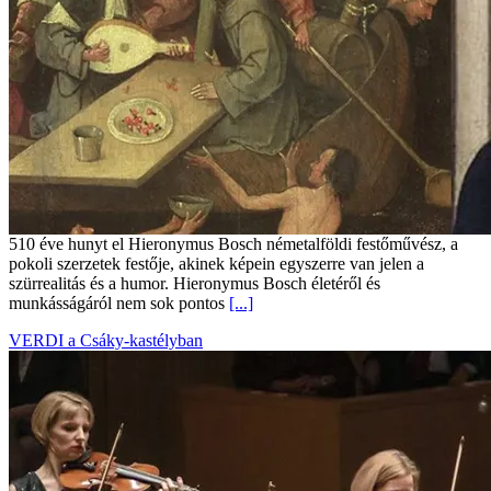
510 éve hunyt el Hieronymus Bosch németalföldi festőművész, a
pokoli szerzetek festője, akinek képein egyszerre van jelen a
szürrealitás és a humor. Hieronymus Bosch életéről és
munkásságáról nem sok pontos
[...]
VERDI a Csáky-kastélyban