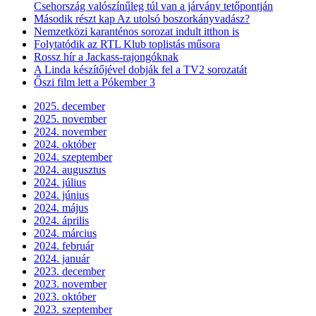
Csehország valószínűleg túl van a járvány tetőpontján
Második részt kap Az utolsó boszorkányvadász?
Nemzetközi karanténos sorozat indult itthon is
Folytatódik az RTL Klub toplistás műsora
Rossz hír a Jackass-rajongóknak
A Linda készítőjével dobják fel a TV2 sorozatát
Őszi film lett a Pókember 3
2025. december
2025. november
2024. november
2024. október
2024. szeptember
2024. augusztus
2024. július
2024. június
2024. május
2024. április
2024. március
2024. február
2024. január
2023. december
2023. november
2023. október
2023. szeptember