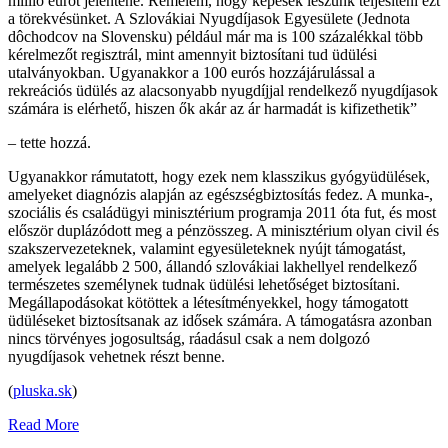
millió eurót jelentene. Remélem, hogy képesek leszünk teljesíteni ezt
a törekvésünket. A Szlovákiai Nyugdíjasok Egyesülete (Jednota
dôchodcov na Slovensku) például már ma is 100 százalékkal több
kérelmezőt regisztrál, mint amennyit biztosítani tud üdülési
utalványokban. Ugyanakkor a 100 eurós hozzájárulással a
rekreációs üdülés az alacsonyabb nyugdíjjal rendelkező nyugdíjasok
számára is elérhető, hiszen ők akár az ár harmadát is kifizethetik”
– tette hozzá.
Ugyanakkor rámutatott, hogy ezek nem klasszikus gyógyüdülések,
amelyeket diagnózis alapján az egészségbiztosítás fedez. A munka-,
szociális és családügyi minisztérium programja 2011 óta fut, és most
először duplázódott meg a pénzösszeg. A minisztérium olyan civil és
szakszervezeteknek, valamint egyesületeknek nyújt támogatást,
amelyek legalább 2 500, állandó szlovákiai lakhellyel rendelkező
természetes személynek tudnak üdülési lehetőséget biztosítani.
Megállapodásokat kötöttek a létesítményekkel, hogy támogatott
üdüléseket biztosítsanak az idősek számára. A támogatásra azonban
nincs törvényes jogosultság, ráadásul csak a nem dolgozó
nyugdíjasok vehetnek részt benne.
(
pluska.sk
)
Read More