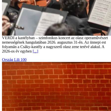
VERDI a kastélyban – szimfonikus koncert az olasz operaművészet
nemességének hangulatában 2026. augusztus 31-én. Az ünnepi est
folyamán a Csáky-kastély a nagyszerű olasz zene terévé alakul. A
2026-os év egyben
[...]
Ország Lili 100