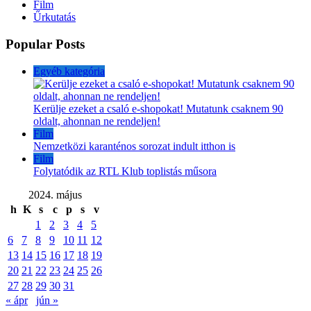
Film
Űrkutatás
Popular Posts
Egyéb kategória
Kerülje ezeket a csaló e-shopokat! Mutatunk csaknem 90
oldalt, ahonnan ne rendeljen!
Film
Nemzetközi karanténos sorozat indult itthon is
Film
Folytatódik az RTL Klub toplistás műsora
2024. május
h
K
s
c
p
s
v
1
2
3
4
5
6
7
8
9
10
11
12
13
14
15
16
17
18
19
20
21
22
23
24
25
26
27
28
29
30
31
« ápr
jún »