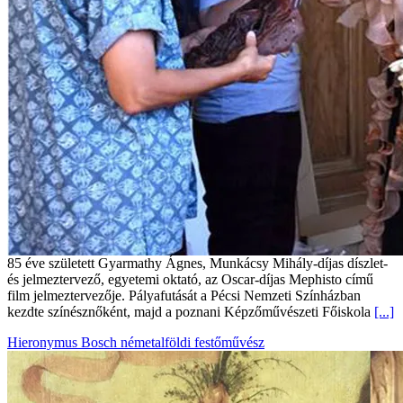
85 éve született Gyarmathy Ágnes, Munkácsy Mihály-díjas díszlet-
és jelmeztervező, egyetemi oktató, az Oscar-díjas Mephisto című
film jelmeztervezője. Pályafutását a Pécsi Nemzeti Színházban
kezdte színésznőként, majd a poznani Képzőművészeti Főiskola
[...]
Hieronymus Bosch németalföldi festőművész