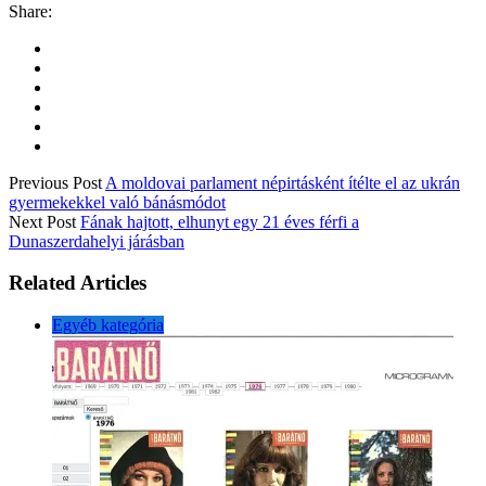
Share:
Previous Post
A moldovai parlament népirtásként ítélte el az ukrán
gyermekekkel való bánásmódot
Next Post
Fának hajtott, elhunyt egy 21 éves férfi a
Dunaszerdahelyi járásban
Related Articles
Egyéb kategória