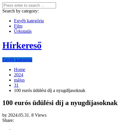
Search by category:
Egyéb kategória
Film
Űrkutatás
Hírkereső
Egyéb kategória
Home
2024
május
31
100 eurós üdülési díj a nyugdíjasoknak
100 eurós üdülési díj a nyugdíjasoknak
by
2024.05.31.
8 Views
Share: