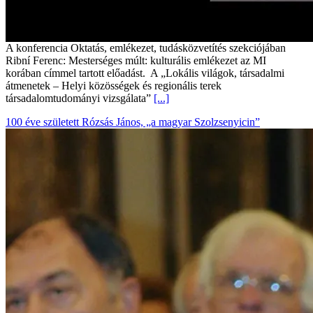
A konferencia Oktatás, emlékezet, tudásközvetítés szekciójában
Ribní Ferenc: Mesterséges múlt: kulturális emlékezet az MI
korában címmel tartott előadást. A „Lokális világok, társadalmi
átmenetek – Helyi közösségek és regionális terek
társadalomtudományi vizsgálata”
[...]
100 éve született Rózsás János, „a magyar Szolzsenyicin”