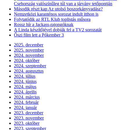
Csehország valószínűleg túl van a járvány tetőpontján
Második részt kap Az utolsó boszorkányvadász?
Nemzetközi karanténos sorozat indult itthon is
Folytatódik az RTL Klub toplistás műsora
Rossz hír a Jackass-rajongóknak
A Linda készítőjével dobják fel a TV2 sorozatát
Őszi film lett a Pókember 3
2025. december
2025. november
2024. november
2024. október
2024. szeptember
2024. augusztus
2024. július
2024. június
2024. május
2024. április
2024. március
2024. február
2024. január
2023. december
2023. november
2023. október
2023. szeptember