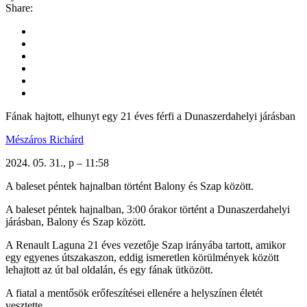
Share:
Fának hajtott, elhunyt egy 21 éves férfi a Dunaszerdahelyi járásban
Mészáros Richárd
2024. 05. 31., p – 11:58
A baleset péntek hajnalban történt Balony és Szap között.
A baleset péntek hajnalban, 3:00 órakor történt a Dunaszerdahelyi
járásban, Balony és Szap között.
A Renault Laguna 21 éves vezetője Szap irányába tartott, amikor
egy egyenes útszakaszon, eddig ismeretlen körülmények között
lehajtott az út bal oldalán, és egy fának ütközött.
A fiatal a mentősök erőfeszítései ellenére a helyszínen életét
vesztette.