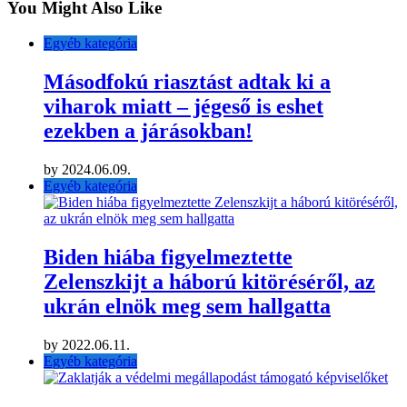
You Might Also Like
Egyéb kategória
Másodfokú riasztást adtak ki a
viharok miatt – jégeső is eshet
ezekben a járásokban!
by
2024.06.09.
Egyéb kategória
Biden hiába figyelmeztette
Zelenszkijt a háború kitöréséről, az
ukrán elnök meg sem hallgatta
by
2022.06.11.
Egyéb kategória