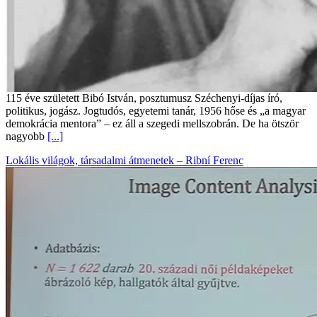
115 éve született Bibó István, posztumusz Széchenyi-díjas író,
politikus, jogász. Jogtudós, egyetemi tanár, 1956 hőse és „a magyar
demokrácia mentora” – ez áll a szegedi mellszobrán. De ha ötször
nagyobb
[...]
Lokális világok, társadalmi átmenetek – Ribní Ferenc