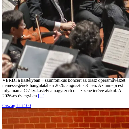
VERDI a kastélyban – szimfonikus koncert az olasz operaművészet
nemességének hangulatában 2026. augusztus 31-én. Az ünnepi est
folyamán a Csáky-kastély a nagyszerű olasz zene terévé alakul. A
2026-os év egyben
[...]
Ország Lili 100