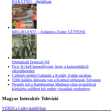
BARÁTNŐ – digitálisan
MEGJELENT! – Ardamica Zorán: LÉTFENE
Digitalizált Dolgozó Nő
Fico: Ki kell hangsúlyozni, hogy a konszolidáció
elkerülhetetlen
Csőtörés történt Galántán a Kodály Zoltán utcában
Több halálos áldozata van a Krathon tájfunnak Tajvanon
Negatív lett a Hamburgban Marburg-vírus gyanújával
kórházba szállított két ember vizsgálati eredménye
Magyar Interaktív Televízió
VERDI a Csáky-kastélyban