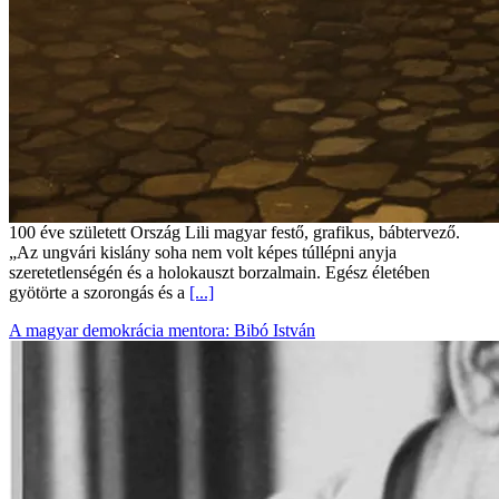
100 éve született Ország Lili magyar festő, grafikus, bábtervező.
„Az ungvári kislány soha nem volt képes túllépni anyja
szeretetlenségén és a holokauszt borzalmain. Egész életében
gyötörte a szorongás és a
[...]
A magyar demokrácia mentora: Bibó István