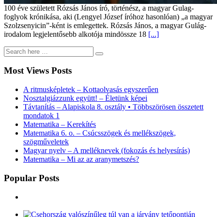
100 éve született Rózsás János író, történész, a magyar Gulag-
foglyok krónikása, aki (Lengyel József íróhoz hasonlóan) „a magyar
Szolzsenyicin”-ként is emlegettek. Rózsás János, a magyar Gulág-
irodalom legjelentősebb alkotója mindössze 18
[...]
Most Views Posts
A ritmusképletek – Kottaolvasás egyszerűen
Nosztalgiázzunk együtt! – Életünk képei
Távtanítás – Alapiskola 8. osztály • Többszörösen összetett
mondatok 1
Matematika – Kerekítés
Matematika 6. o. – Csúcsszögek és mellékszögek,
szögműveletek
Magyar nyelv – A melléknevek (fokozás és helyesírás)
Matematika – Mi az az aranymetszés?
Popular Posts