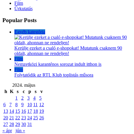
Film
Űrkutatás
Popular Posts
Egyéb kategória
Kerülje ezeket a csaló e-shopokat! Mutatunk csaknem 90
oldalt, ahonnan ne rendeljen!
Film
Nemzetközi karanténos sorozat indult itthon is
Film
Folytatódik az RTL Klub toplistás műsora
2024. május
h
K
s
c
p
s
v
1
2
3
4
5
6
7
8
9
10
11
12
13
14
15
16
17
18
19
20
21
22
23
24
25
26
27
28
29
30
31
« ápr
jún »