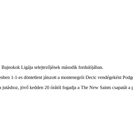
 Bajnokok Ligája selejtezőjének második fordulójában.
enben 1-1-es döntetlent játszott a montenegrói Decic vendégeként Podgo
a jutáshoz, jövő kedden 20 órától fogadja a The New Saints csapatát a 