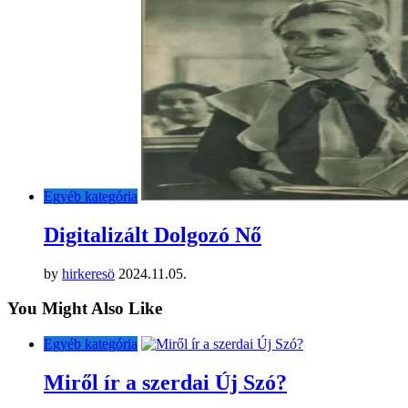
Egyéb kategória
Digitalizált Dolgozó Nő
by
hirkeresö
2024.11.05.
You Might Also Like
Egyéb kategória
Miről ír a szerdai Új Szó?