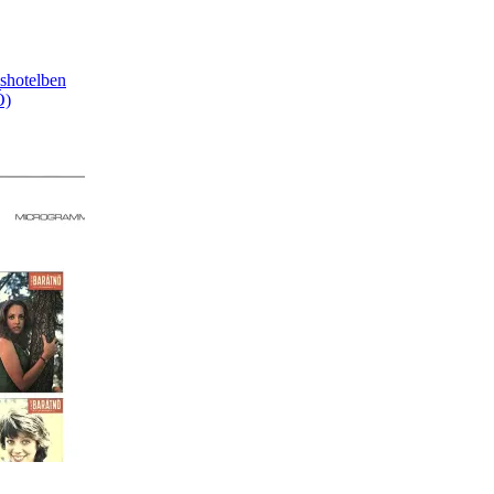
ushotelben
Ó)