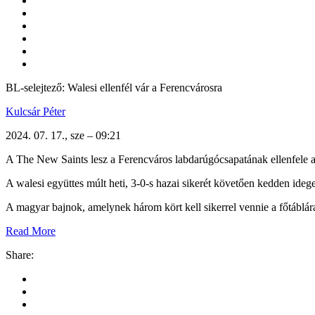
BL-selejtező: Walesi ellenfél vár a Ferencvárosra
Kulcsár Péter
2024. 07. 17., sze – 09:21
A The New Saints lesz a Ferencváros labdarúgócsapatának ellenfele a
A walesi együttes múlt heti, 3-0-s hazai sikerét követően kedden ideg
A magyar bajnok, amelynek három kört kell sikerrel vennie a főtáblár
Read More
Share: