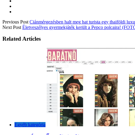
Previous Post
Ciánmérgezésben halt meg hat turista egy thaiföldi lux
Next Post
Életveszélyes gyermekjáték került a Pepco polcaira! (FOT
Related Articles
Egyéb kategória