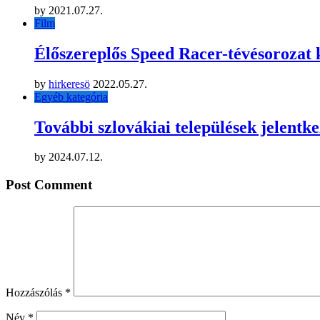
by
2021.07.27.
Film
Élőszereplős Speed Racer-tévésorozat 
by
hirkeresö
2022.05.27.
Egyéb kategória
További szlovákiai települések jelentke
by
2024.07.12.
Post Comment
Hozzászólás
*
Név
*