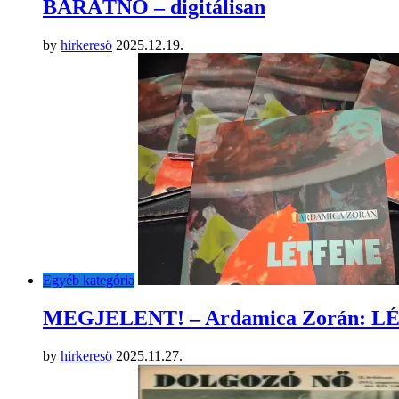
BARÁTNŐ – digitálisan
by
hirkeresö
2025.12.19.
Egyéb kategória
MEGJELENT! – Ardamica Zorán: 
by
hirkeresö
2025.11.27.