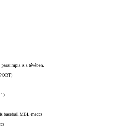
s paralimpia is a tévében.
 SPORT)
 1)
ls baseball MBL-meccs
ccs