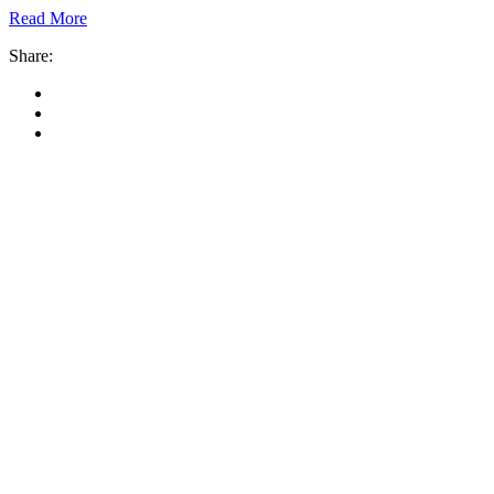
Read More
Share:
Previous Post
Miklósi Péter: Az újságírás nem állás, nem hivatás, ha
Next Post
Miklósi Péter nehéz, mégis sikeres életútjáról
Related Articles