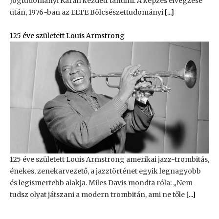
Jogtudományi Karán kezdett tanulni. A képzés elvégzése
után, 1976-ban az ELTE Bölcsészettudományi
[...]
125 éve született Louis Armstrong
125 éve született Louis Armstrong amerikai jazz-trombitás,
énekes, zenekarvezető, a jazztörténet egyik legnagyobb
és legismertebb alakja. Miles Davis mondta róla: „Nem
tudsz olyat játszani a modern trombitán, ami ne tőle
[...]