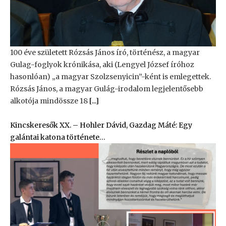
100 éve született Rózsás János író, történész, a magyar
Gulag-foglyok krónikása, aki (Lengyel József íróhoz
hasonlóan) „a magyar Szolzsenyicin”-ként is emlegettek.
Rózsás János, a magyar Gulág-irodalom legjelentősebb
alkotója mindössze 18
[...]
Kincskeresők XX. – Hohler Dávid, Gazdag Máté: Egy
galántai katona története…