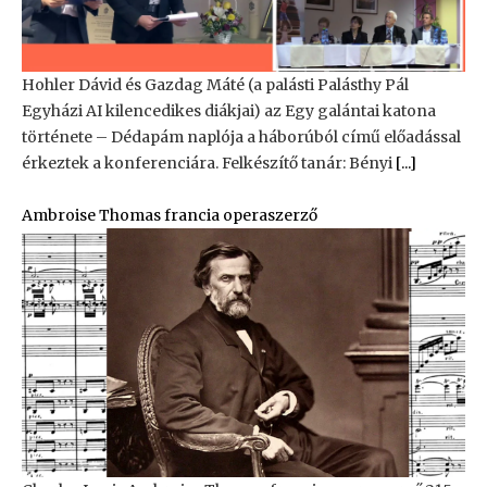
Hohler Dávid és Gazdag Máté (a palásti Palásthy Pál
Egyházi AI kilencedikes diákjai) az Egy galántai katona
története – Dédapám naplója a háborúból című előadással
érkeztek a konferenciára. Felkészítő tanár: Bényi
[...]
Ambroise Thomas francia operaszerző