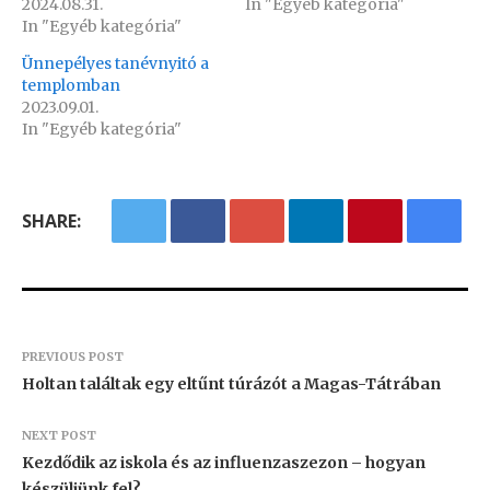
2024.08.31.
In "Egyéb kategória"
In "Egyéb kategória"
Ünnepélyes tanévnyitó a
templomban
2023.09.01.
In "Egyéb kategória"
SHARE:
PREVIOUS POST
Holtan találtak egy eltűnt túrázót a Magas-Tátrában
NEXT POST
Kezdődik az iskola és az influenzaszezon – hogyan
készüljünk fel?