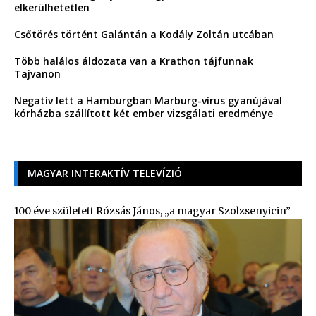
elkerülhetetlen
Csőtörés történt Galántán a Kodály Zoltán utcában
Több halálos áldozata van a Krathon tájfunnak
Tajvanon
Negatív lett a Hamburgban Marburg-vírus gyanújával
kórházba szállított két ember vizsgálati eredménye
MAGYAR INTERAKTÍV TELEVÍZIÓ
100 éve született Rózsás János, „a magyar Szolzsenyicin”