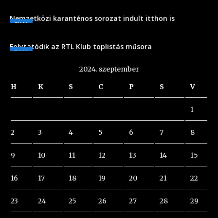
Nemzetközi karanténos sorozat indult itthon is
FILM
Folytatódik az RTL Klub toplistás műsora
FILM
2024. szeptember
H
K
S
C
P
S
V
1
2
3
4
5
6
7
8
9
10
11
12
13
14
15
16
17
18
19
20
21
22
23
24
25
26
27
28
29