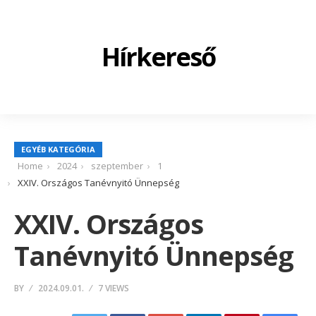
Hírkereső
EGYÉB KATEGÓRIA
Home
2024
szeptember
1
XXIV. Országos Tanévnyitó Ünnepség
XXIV. Országos
Tanévnyitó Ünnepség
BY
2024.09.01.
7 VIEWS