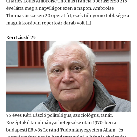
Charles Louis Ambroise Thomas francia operaszerző 215
éve látta meg a napvilágot ezen a napon. Ambroise
Thomas összesen 20 operát írt, ezek túlnyomó többsége a
maguk korában repertoár darab volt
[...]
Kéri László 75
75 éves Kéri László politológus, szociológus, tanár.
Középfokú tanulmányai befejezése után 1970-ben a
budapesti Eötvös Loránd Tudományegyetem Állam- és