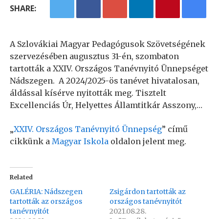
SHARE:
A Szlovákiai Magyar Pedagógusok Szövetségének
szervezésében augusztus 31-én, szombaton
tartották a XXIV. Országos Tanévnyitó Ünnepséget
Nádszegen. A 2024/2025-ös tanévet hivatalosan,
áldással kísérve nyitották meg. Tisztelt
Excellenciás Úr, Helyettes Államtitkár Asszony,…
„
XXIV. Országos Tanévnyitó Ünnepség
” című
cikkünk a
Magyar Iskola
oldalon jelent meg.
Related
GALÉRIA: Nádszegen
Zsigárdon tartották az
tartották az országos
országos tanévnyitót
tanévnyitót
2021.08.28.