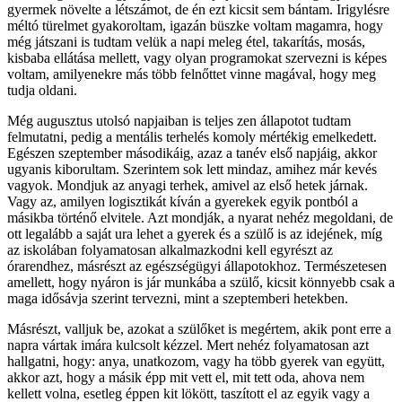
gyermek növelte a létszámot, de én ezt kicsit sem bántam. Irigylésre
méltó türelmet gyakoroltam, igazán büszke voltam magamra, hogy
még játszani is tudtam velük a napi meleg étel, takarítás, mosás,
kisbaba ellátása mellett, vagy olyan programokat szervezni is képes
voltam, amilyenekre más több felnőttet vinne magával, hogy meg
tudja oldani.
Még augusztus utolsó napjaiban is teljes zen állapotot tudtam
felmutatni, pedig a mentális terhelés komoly mértékig emelkedett.
Egészen szeptember másodikáig, azaz a tanév első napjáig, akkor
ugyanis kiborultam. Szerintem sok lett mindaz, amihez már kevés
vagyok. Mondjuk az anyagi terhek, amivel az első hetek járnak.
Vagy az, amilyen logisztikát kíván a gyerekek egyik pontból a
másikba történő elvitele. Azt mondják, a nyarat nehéz megoldani, de
ott legalább a saját ura lehet a gyerek és a szülő is az idejének, míg
az iskolában folyamatosan alkalmazkodni kell egyrészt az
órarendhez, másrészt az egészségügyi állapotokhoz. Természetesen
amellett, hogy nyáron is jár munkába a szülő, kicsit könnyebb csak a
maga idősávja szerint tervezni, mint a szeptemberi hetekben.
Másrészt, valljuk be, azokat a szülőket is megértem, akik pont erre a
napra vártak imára kulcsolt kézzel. Mert nehéz folyamatosan azt
hallgatni, hogy: anya, unatkozom, vagy ha több gyerek van együtt,
akkor azt, hogy a másik épp mit vett el, mit tett oda, ahova nem
kellett volna, esetleg éppen kit lökött, taszított el az egyik vagy a