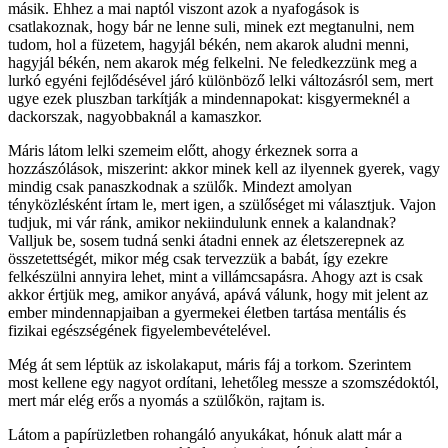
másik. Ehhez a mai naptól viszont azok a nyafogások is
csatlakoznak, hogy bár ne lenne suli, minek ezt megtanulni, nem
tudom, hol a füzetem, hagyjál békén, nem akarok aludni menni,
hagyjál békén, nem akarok még felkelni. Ne feledkezzünk meg a
lurkó egyéni fejlődésével járó különböző lelki változásról sem, mert
ugye ezek pluszban tarkítják a mindennapokat: kisgyermeknél a
dackorszak, nagyobbaknál a kamaszkor.
Máris látom lelki szemeim előtt, ahogy érkeznek sorra a
hozzászólások, miszerint: akkor minek kell az ilyennek gyerek, vagy
mindig csak panaszkodnak a szülők. Mindezt amolyan
tényközlésként írtam le, mert igen, a szülőséget mi választjuk. Vajon
tudjuk, mi vár ránk, amikor nekiindulunk ennek a kalandnak?
Valljuk be, sosem tudná senki átadni ennek az életszerepnek az
összetettségét, mikor még csak tervezzük a babát, így ezekre
felkészülni annyira lehet, mint a villámcsapásra. Ahogy azt is csak
akkor értjük meg, amikor anyává, apává válunk, hogy mit jelent az
ember mindennapjaiban a gyermekei életben tartása mentális és
fizikai egészségének figyelembevételével.
Még át sem léptük az iskolakaput, máris fáj a torkom. Szerintem
most kellene egy nagyot ordítani, lehetőleg messze a szomszédoktól,
mert már elég erős a nyomás a szülőkön, rajtam is.
Látom a papírüzletben rohangáló anyukákat, hónuk alatt már a