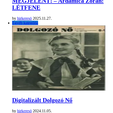
MEGJELENT! – Ardamica Zorán:
LÉTFENE
by
hirkeresö
2025.11.27.
Egyéb kategória
Digitalizált Dolgozó Nő
by
hirkeresö
2024.11.05.