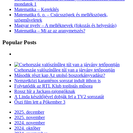
mondatok 1
Matematika – Kerekítés
Matematika 6. o. – Csúcsszögek és mellékszögek,
szögműveletek
Magyar nyelv – A melléknevek (fokozás és helyesírás)
Matematika – Mi az az aranymetszés?
Popular Posts
Csehország valószínűleg túl van a járvány tetőpontján
Második részt kap Az utolsó boszorkányvadász?
Nemzetközi karanténos sorozat indult itthon is
Folytatódik az RTL Klub toplistás műsora
Rossz hír a Jackass-rajongóknak
A Linda készítőjével dobják fel a TV2 sorozatát
Őszi film lett a Pókember 3
2025. december
2025. november
2024. november
2024. október