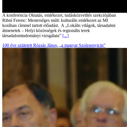
A konferencia Oktatás, emlékezet, tudásközvetítés szekciójában
Ribní Ferenc: Mesterséges múlt: kulturális emlékezet az MI
korában címmel tartott előadást. A „Lokális világok, társadalmi
átmenetek – Helyi közösségek és regionális terek
társadalomtudományi vizsgálata”
[...]
100 éve született Rózsás János, „a magyar Szolzsenyicin”