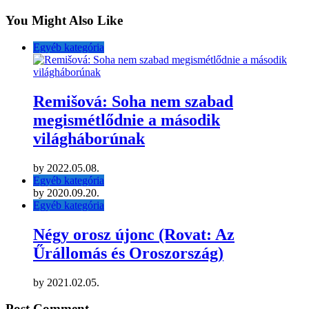
You Might Also Like
Egyéb kategória
Remišová: Soha nem szabad
megismétlődnie a második
világháborúnak
by
2022.05.08.
Egyéb kategória
by
2020.09.20.
Egyéb kategória
Négy orosz újonc (Rovat: Az
Űrállomás és Oroszország)
by
2021.02.05.
Post Comment