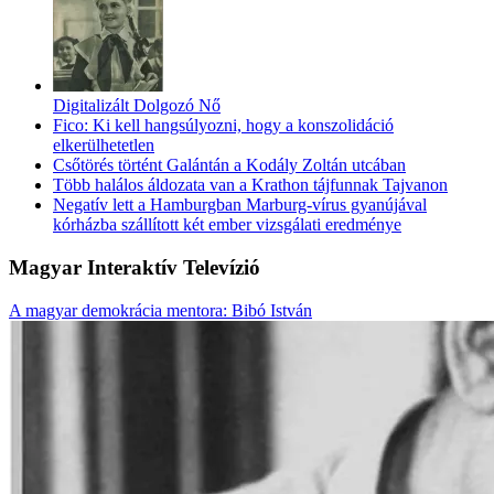
Digitalizált Dolgozó Nő
Fico: Ki kell hangsúlyozni, hogy a konszolidáció
elkerülhetetlen
Csőtörés történt Galántán a Kodály Zoltán utcában
Több halálos áldozata van a Krathon tájfunnak Tajvanon
Negatív lett a Hamburgban Marburg-vírus gyanújával
kórházba szállított két ember vizsgálati eredménye
Magyar Interaktív Televízió
A magyar demokrácia mentora: Bibó István