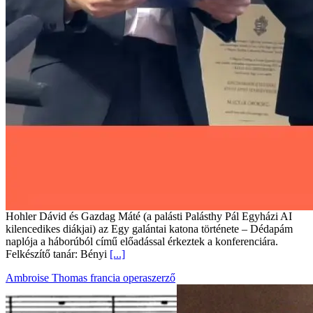
Hohler Dávid és Gazdag Máté (a palásti Palásthy Pál Egyházi AI
kilencedikes diákjai) az Egy galántai katona története – Dédapám
naplója a háborúból című előadással érkeztek a konferenciára.
Felkészítő tanár: Bényi
[...]
Ambroise Thomas francia operaszerző