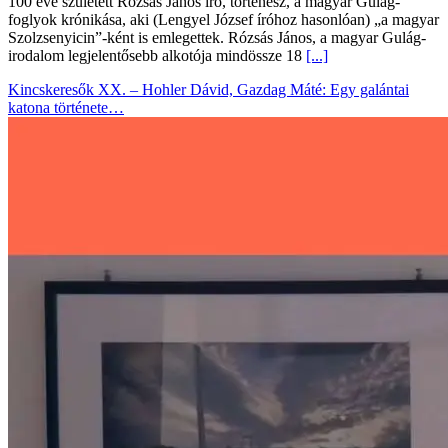
100 éve született Rózsás János író, történész, a magyar Gulag-
foglyok krónikása, aki (Lengyel József íróhoz hasonlóan) „a magyar
Szolzsenyicin”-ként is emlegettek. Rózsás János, a magyar Gulág-
irodalom legjelentősebb alkotója mindössze 18
[...]
Kincskeresők XX. – Hohler Dávid, Gazdag Máté: Egy galántai
katona története…