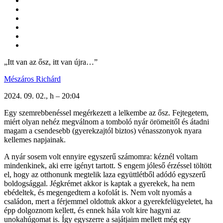
„Itt van az ősz, itt van újra…”
Mészáros Richárd
2024. 09. 02., h – 20:04
Egy szemrebbenéssel megérkezett a lelkembe az ősz. Fejtegetem,
miért olyan nehéz megválnom a tomboló nyár örömeitől és átadni
magam a csendesebb (gyerekzajtól biztos) vénasszonyok nyara
kellemes napjainak.
A nyár sosem volt ennyire egyszerű számomra: kéznél voltam
mindenkinek, aki erre igényt tartott. S engem jóleső érzéssel töltött
el, hogy az otthonunk megtelik laza együttlétből adódó egyszerű
boldogsággal. Jégkrémet akkor is kaptak a gyerekek, ha nem
ebédeltek, és megengedtem a kofolát is. Nem volt nyomás a
családon, mert a férjemmel oldottuk akkor a gyerekfelügyeletet, ha
épp dolgoznom kellett, és ennek hála volt kire hagyni az
unokahúgomat is. Így egyszerre a sajátjaim mellett még egy