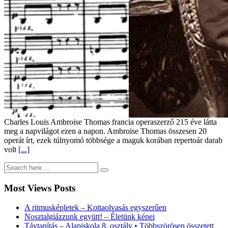
Charles Louis Ambroise Thomas francia operaszerző 215 éve látta
meg a napvilágot ezen a napon. Ambroise Thomas összesen 20
operát írt, ezek túlnyomó többsége a maguk korában repertoár darab
volt
[...]
Most Views Posts
A ritmusképletek – Kottaolvasás egyszerűen
Nosztalgiázzunk együtt! – Életünk képei
Távtanítás – Alapiskola 8. osztály • Többszörösen összetett