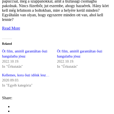
papuccsal, meg a szappanokkal, amit a tisztasági csomagba
pakolnak. Nincs füzetbőr, jut eszembe, ahogy hazaérek. Hány kört
kell még lefutnom a boltokban, mire a helyére kerül minden?
Egyáltalán van olyan, hogy egyszerre minden ott van, ahol kell
lennie?
Read More
Related
Öt film, amitől garantáltan őszi
Öt film, amitől garantáltan őszi
hangulatba jössz
hangulatba jössz
2022.10.19.
2022.10.19.
In "Űrkutatás"
In "Űrkutatás"
Kellemes, kora őszi időnk lesz…
2020.09.03.
In "Egyéb kategória"
Share: